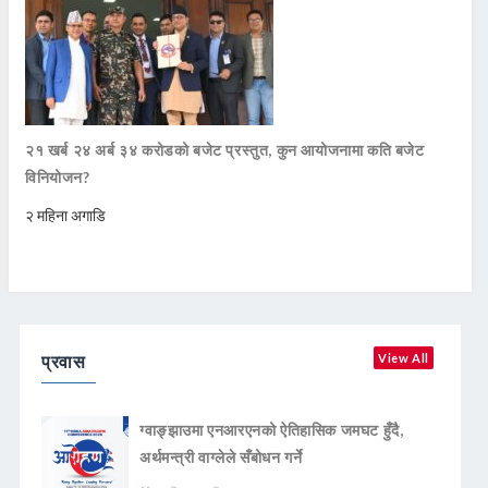
२१ खर्ब २४ अर्ब ३४ करोडको बजेट प्रस्तुत, कुन आयोजनामा कति बजेट
विनियोजन?
२ महिना अगाडि
प्रवास
View All
ग्वाङ्झाउमा एनआरएनको ऐतिहासिक जमघट हुँदै,
अर्थमन्त्री वाग्लेले सँबोधन गर्ने