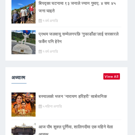
बिपद्का घटनामा ९३ जनाले ज्यान गुमाए, ४ सय ४५
जना घाइते
१ वर्ष अगाडि
प्रथम जलवायु सम्मेलनपछि ‘गुफाडाँडा’लाई सरकारले
फर्केर पनि हेरेन
१ वर्ष अगाडि
अध्यात्म
View All
बस्यालको भजन ‘नारायण हरिहरी’ सार्बजनिक
५ महिना अगाडि
आज पौष शुक्ल पूर्णिमा, शालिनदीमा एक महिने मेला
आरम्भ