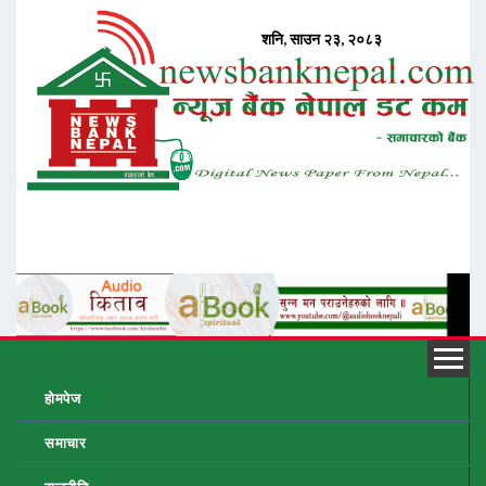
होमपेज
समाचार