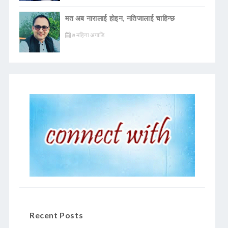
मत अब नारालाई होइन, नतिजालाई चाहिन्छ
७ महिना अगाडि
Recent Posts