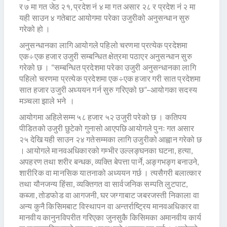
र ७ मा गत जेठ २१, प्रदेश नं ४ मा गत असार २८ र प्रदेश नं २ मा
यही साउन ४ गतेबाट आयोगमा परेका उजुरीको अनुसन्धान सुरु
गरेको हो ।
अनुसन्धानका लागि आयोगले पहिलो चरणमा प्रत्येक प्रदेशमा
एक÷एक हजार उजुरी सम्बन्धित क्षेत्रमा पठाएर अनुसन्धान सुरु
गरेको छ । “सम्बन्धित प्रदेशमा परेका उजुरी अनुसन्धानका लागि
पहिलो चरणमा प्रत्येक प्रदेशमा एक÷एक हजार गरी सात प्रदेशमा
सात हजार उजुरी अध्ययन गर्न सुरु गरिएको छ”–आयोगका सदस्य
मञ्चला झाले भने ।
आयोगमा अहिलेसम्म ५८ हजार ५२ उजुरी परेको छ । कतिपय
पीडितको उजुरी छुटेको गुनासो आएपछि आयोगले पुनः गत असार
२५ देखि यही साउन २४ गतेसम्मका लागि उजुरीको आह्वान गरेको छ
। आयोगले मानवअधिकारको गम्भीर उल्लङ्घनका घटना, हत्या,
अपहरण तथा शरीर बन्धक, व्यक्ति बेपत्ता पार्ने, अङ्गभङ्ग बनाउने,
शारीरिक वा मानसिक यातनाको अध्ययन गर्छ । त्यसैगरी बलात्कार
तथा यौनजन्य हिंसा, व्यक्तिगत वा सार्वजनिक सम्पति लुटपाट,
कब्जा, तोडफोड वा आगजनी, घर जग्गाबाट जबरजस्ती निकाला वा
अन्य कुनै किसिमबाट विस्थापन वा अन्तर्राष्ट्रिय मानवअधिकार वा
मानवीय कानुनविपरीत गरिएका जुनसुकै किसिमका अमानवीय कार्य