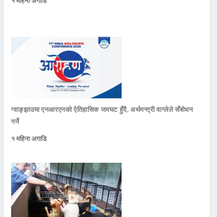
१ महिना अगाडि
ग्वाङ्झाउमा एनआरएनको ऐतिहासिक जमघट हुँदै, अर्थमन्त्री वाग्लेले सँबोधन
गर्ने
१ महिना अगाडि