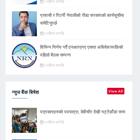
१ महिना अगाडि
प्रवासी र रिटर्नी नेपालीको पीडा सरकारको कार्यसूचीमा
समेटिनुपर्छ
४ महिना अगाडि
विभिन्न निर्णय गर्दै एनआरएनए एकता अधिवेशनपछिको
पहिलो बैठक सम्पन्न
५ महिना अगाडि
न्युज बैंक बिषेश
View All
पत्रकारहरुको पदयात्रा, देबीचौर देखी भट्टेडाँडा सम्म
१ महिना अगाडि