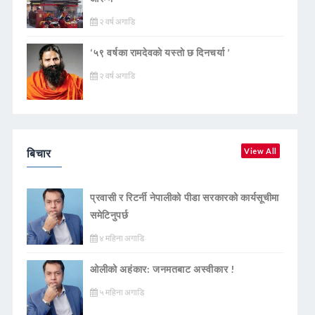
२ वर्ष अगाडि
‘५९ वर्षका रामदेवकाे यस्ताे छ दिनचर्या ’
२ वर्ष अगाडि
बिचार
View All
प्रवासी र रिटर्नी नेपालीको पीडा सरकारको कार्यसूचीमा
समेटिनुपर्छ
४ महिना अगाडि
ओलीको अहंकार: जनमतबाट अस्वीकार !
५ महिना अगाडि