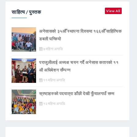
साहित्य / पुस्तक
View All
अनेसासको ३५औँ स्थापना दिवसमा १६६औँ साहित्यिक
डबली घन्कियाे
७ महिना अगाडि
पराजुलीलाई अध्यक्ष चयन गर्दै अनेसास कतारको ११
औ अधिबेशन सँम्पन्न
११ महिना अगाडि
स्रष्टाहरुको पदयात्रा डाँछी देखी फुँयालगाउँ सम्म
१२ महिना अगाडि