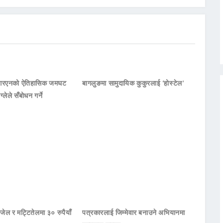
नआरएनको ऐतिहासिक जमघट
बागलुङमा सामुदायिक कुकुरलाई ‘होस्टेल’
ाग्लेले सँबोधन गर्ने
जेल र मट्टितेलमा ३० रुपैयाँ
पत्रकारलाई जिम्मेवार बनाउने अभियानमा