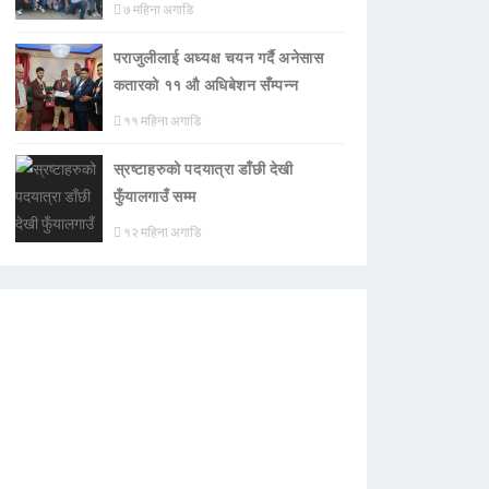
७ महिना अगाडि
पराजुलीलाई अध्यक्ष चयन गर्दै अनेसास
कतारको ११ औ अधिबेशन सँम्पन्न
११ महिना अगाडि
स्रष्टाहरुको पदयात्रा डाँछी देखी
फुँयालगाउँ सम्म
१२ महिना अगाडि