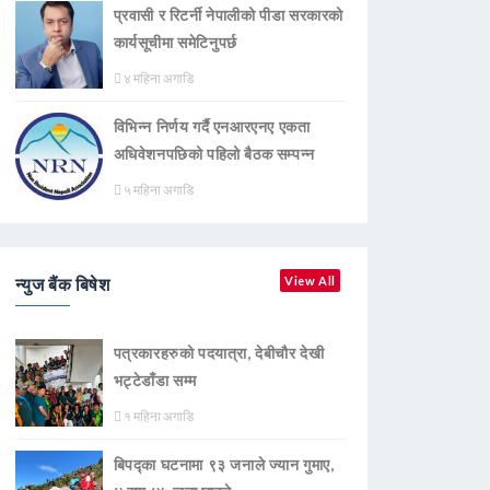
प्रवासी र रिटर्नी नेपालीको पीडा सरकारको
कार्यसूचीमा समेटिनुपर्छ
४ महिना अगाडि
विभिन्न निर्णय गर्दै एनआरएनए एकता
अधिवेशनपछिको पहिलो बैठक सम्पन्न
५ महिना अगाडि
न्युज बैंक बिषेश
View All
पत्रकारहरुको पदयात्रा, देबीचौर देखी
भट्टेडाँडा सम्म
१ महिना अगाडि
बिपद्का घटनामा ९३ जनाले ज्यान गुमाए,