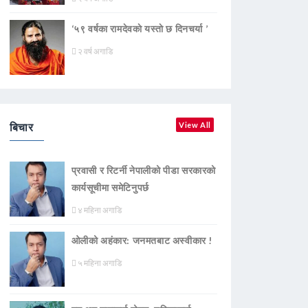
‘५९ वर्षका रामदेवकाे यस्ताे छ दिनचर्या ’
२ वर्ष अगाडि
बिचार
View All
प्रवासी र रिटर्नी नेपालीको पीडा सरकारको
कार्यसूचीमा समेटिनुपर्छ
४ महिना अगाडि
ओलीको अहंकार: जनमतबाट अस्वीकार !
५ महिना अगाडि