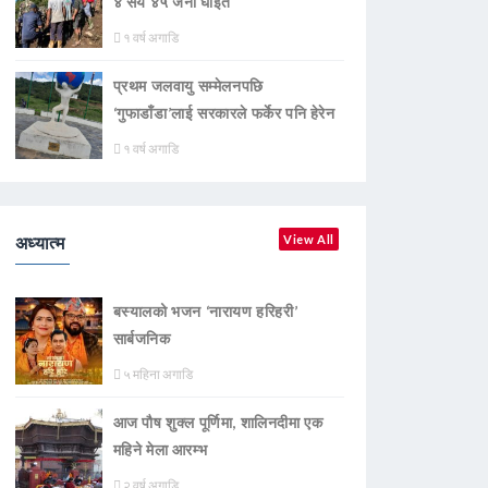
४ सय ४५ जना घाइते
१ वर्ष अगाडि
प्रथम जलवायु सम्मेलनपछि
‘गुफाडाँडा’लाई सरकारले फर्केर पनि हेरेन
१ वर्ष अगाडि
अध्यात्म
View All
बस्यालको भजन ‘नारायण हरिहरी’
सार्बजनिक
५ महिना अगाडि
आज पौष शुक्ल पूर्णिमा, शालिनदीमा एक
महिने मेला आरम्भ
२ वर्ष अगाडि