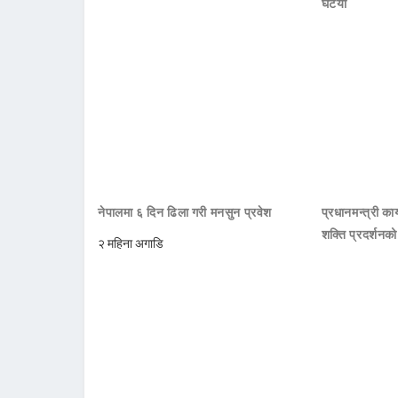
घटयो
नेपालमा ६ दिन ढिला गरी मनसुन प्रवेश
प्रधानमन्त्री क
शक्ति प्रदर्शनक
२ महिना अगाडि