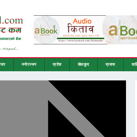
ापार
मनोरञ्जन
प्रदेश
खेलकुद
प्रवास
साह