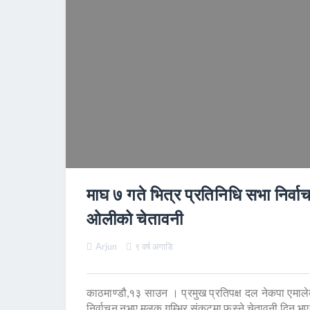
माघ ७ गते भित्र प्रतिनिधि सभा निर्व
ओलीको चेतावनी
Arjun
९ वर्ष अगाडि
काठमाण्डौ,१३ साउन । प्रमुख प्रतिपक्ष दल नेकपा एमालेक
निर्वाचन नभए मुलुक गम्भिर संकटमा फस्ने चेतावनी दिनु भए