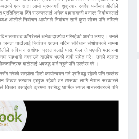
 तिब्बतको एक साता लामो भ्रमणगरी शुक्रबार स्वदेश फर्केका ओलीले
िप्त प्रतिक्रिया दिँदै सरकारलाई अनेक बहानाबाजी बनाएर निर्वाचनलाई
क्ष ओलीले निर्वाचन आयोगले निर्वाचन सार्ने कुरा सोच्न पनि नमिल्ने
 नदिन सत्तारुढ काँग्रेसले अनेक दाउपेच गरिरहेको आरोप लगाए । उनले
्रिय जनता पार्टीलाई निर्वाचन आउन नदिन संविधान संशोधनको नाममा
ओलीले संविधान संशोधन प्रस्तावलाई पास, फेल जे भएपनि मतदानमा
िर्वाचनमा सहभागी नगराउने दाउपेच भएको दावी समेत गरे। उनले दलगत
लोकतान्त्रिक बाटोलाई अवरुद्ध पार्न नहुने पनि उल्लेख गरे ।
ग गरेको सम्झौता छिटो कार्यान्वयन गर्न प्रतिवद्ध रहेको पनि उल्लेख
उन तिब्बत सरकार इच्छुक रहेको तर त्यसका लागि नेपाल सरकारले
 तिब्बत बसाईको क्रममा प्रसिद्ध धार्मिक स्थल मानसरोबरको पनि