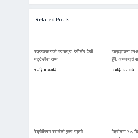
Related Posts
पत्रकारहरुको पदयात्रा, देबीचौर देखी
ग्वाङ्झाउमा ए
भट्टेडाँडा सम्म
हुँदै, अर्थमन्त्री व
१ महिना अगाडि
१ महिना अगाडि
पेट्रोलियम पदार्थको मुल्य घट्यो
पेट्रोलमा २०, डि