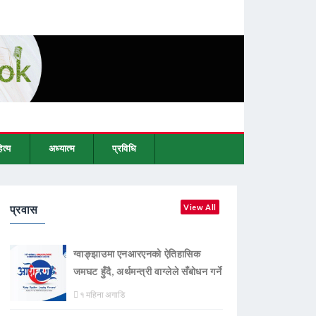
ित्य
अध्यात्म
प्रविधि
प्रवास
View All
ग्वाङ्झाउमा एनआरएनको ऐतिहासिक
जमघट हुँदै, अर्थमन्त्री वाग्लेले सँबोधन गर्ने
१ महिना अगाडि