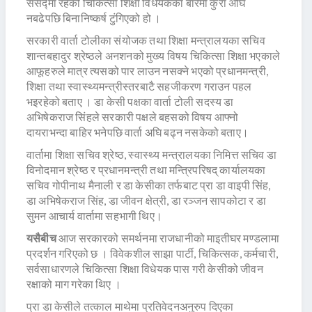
संसद्मा रहेको चिकित्सा शिक्षा विधेयकका बारेमा कुरा अघि
नबढेपछि बिनानिष्कर्ष टुंगिएको हो ।
सरकारी वार्ता टोलीका संयोजक तथा शिक्षा मन्त्रालयका सचिव
शान्तबहादुर श्रेष्ठले अनशनको मुख्य विषय चिकित्सा शिक्षा भएकाले
आफूहरुले मात्र त्यसको पार लाउन नसक्ने भएको प्रधानमन्त्री,
शिक्षा तथा स्वास्थ्यमन्त्रीस्तरबाटै सहजीकरण गराउन पहल
भइरहेको बताए । डा केसी पक्षका वार्ता टोली सदस्य डा
अभिषेकराज सिंहले सरकारी पक्षले बहसको विषय आफ्नो
दायराभन्दा बाहिर भनेपछि वार्ता अघि बढ्न नसकेको बताए।
वार्तामा शिक्षा सचिव श्रेष्ठ, स्वास्थ्य मन्त्रालयका निमित्त सचिव डा
विनोदमान श्रेष्ठ र प्रधानमन्त्री तथा मन्त्रिपरिषद् कार्यालयका
सचिव गोपीनाथ मैनाली र डा केसीका तर्फबाट प्रा डा वाइपी सिंह,
डा अभिषेकराज सिंह, डा जीवन क्षेत्री, डा रञ्जन सापकोटा र डा
सुमन आचार्य वार्तामा सहभागी थिए।
यसैबीच
आज सरकारको समर्थनमा राजधानीको माइतीघर मण्डलामा
प्रदर्शन गरिएको छ । विवेकशील साझा पार्टी, चिकित्सक, कर्मचारी,
सर्वसाधारणले चिकित्सा शिक्षा विधेयक पास गरी केसीको जीवन
रक्षाको माग गरेका थिए ।
प्रा डा केसीले तत्काल माथेमा प्रतिवेदनअनुरुप दिएका