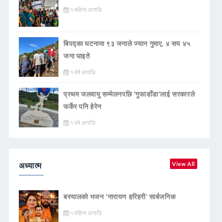
१ महिना अगाडि
बिपद्का घटनामा ९३ जनाले ज्यान गुमाए, ४ सय ४५
जना घाइते
१ वर्ष अगाडि
प्रथम जलवायु सम्मेलनपछि ‘गुफाडाँडा’लाई सरकारले
फर्केर पनि हेरेन
१ वर्ष अगाडि
अध्यात्म
View All
बस्यालको भजन ‘नारायण हरिहरी’ सार्बजनिक
५ महिना अगाडि