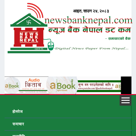
होमपेज
समाचार