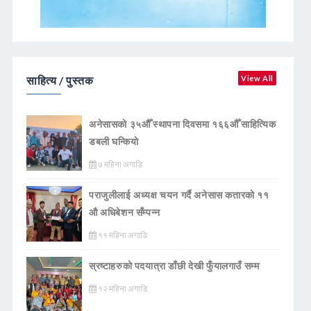
साहित्य / पुस्तक
View All
अनेसासको ३५औँ स्थापना दिवसमा १६६औँ साहित्यिक
डबली घन्कियाे
७ महिना अगाडि
पराजुलीलाई अध्यक्ष चयन गर्दै अनेसास कतारको ११
औ अधिबेशन सँम्पन्न
११ महिना अगाडि
स्रष्टाहरुको पदयात्रा डाँछी देखी फुँयालगाउँ सम्म
१२ महिना अगाडि