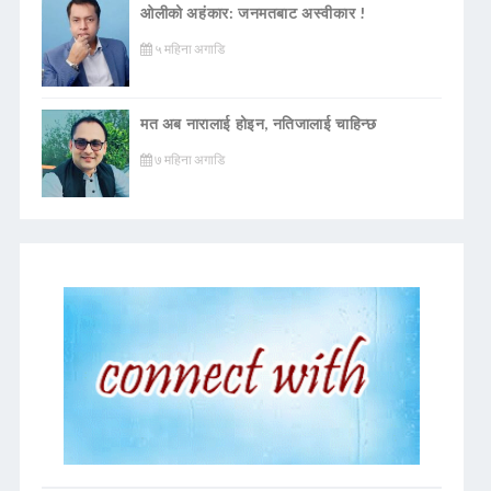
ओलीको अहंकार: जनमतबाट अस्वीकार !
५ महिना अगाडि
मत अब नारालाई होइन, नतिजालाई चाहिन्छ
७ महिना अगाडि