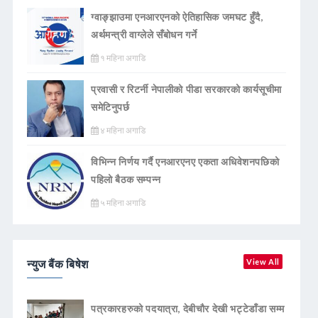
ग्वाङ्झाउमा एनआरएनको ऐतिहासिक जमघट हुँदै,
अर्थमन्त्री वाग्लेले सँबोधन गर्ने
१ महिना अगाडि
प्रवासी र रिटर्नी नेपालीको पीडा सरकारको कार्यसूचीमा
समेटिनुपर्छ
४ महिना अगाडि
विभिन्न निर्णय गर्दै एनआरएनए एकता अधिवेशनपछिको
पहिलो बैठक सम्पन्न
५ महिना अगाडि
न्युज बैंक बिषेश
View All
पत्रकारहरुको पदयात्रा, देबीचौर देखी भट्टेडाँडा सम्म