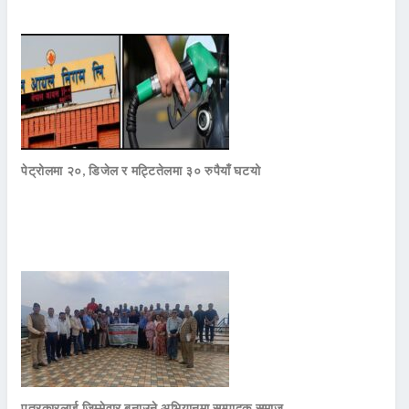
पेट्रोलमा २०, डिजेल र मट्टितेलमा ३० रुपैयाँ घटयो
पत्रकारलाई जिम्मेवार बनाउने अभियानमा सम्पादक समाज