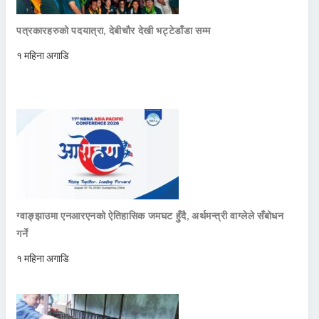
पत्रकारहरुको पदयात्रा, देबीचौर देखी भट्टेडाँडा सम्म
१ महिना अगाडि
ग्वाङ्झाउमा एनआरएनको ऐतिहासिक जमघट हुँदै, अर्थमन्त्री वाग्लेले सँबोधन
गर्ने
१ महिना अगाडि