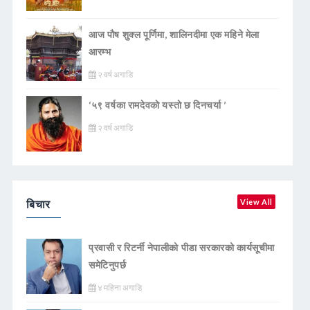
आज पौष शुक्ल पूर्णिमा, शालिनदीमा एक महिने मेला
आरम्भ
२ वर्ष अगाडि
‘५९ वर्षका रामदेवकाे यस्ताे छ दिनचर्या ’
२ वर्ष अगाडि
बिचार
View All
प्रवासी र रिटर्नी नेपालीको पीडा सरकारको कार्यसूचीमा
समेटिनुपर्छ
४ महिना अगाडि