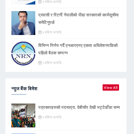
१ महिना अगाडि
प्रवासी र रिटर्नी नेपालीको पीडा सरकारको कार्यसूचीमा
समेटिनुपर्छ
४ महिना अगाडि
विभिन्न निर्णय गर्दै एनआरएनए एकता अधिवेशनपछिको
पहिलो बैठक सम्पन्न
५ महिना अगाडि
न्युज बैंक बिषेश
View All
पत्रकारहरुको पदयात्रा, देबीचौर देखी भट्टेडाँडा सम्म
१ महिना अगाडि