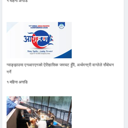
१ महिना अगाडि
ग्वाङ्झाउमा एनआरएनको ऐतिहासिक जमघट हुँदै, अर्थमन्त्री वाग्लेले सँबोधन
गर्ने
१ महिना अगाडि