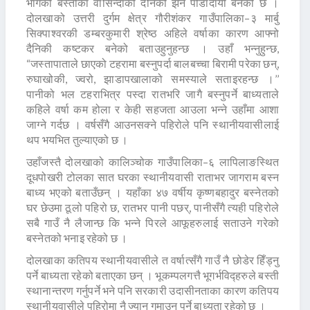
भागको बस्तीका वासिन्दाको दैनिकी झनै पीडादायी बनेको छ ।
दोलखाको उत्तरी दुर्गम क्षेत्र गौरीशंकर गाउँपालिका–३ मार्बु
सिक्पाश्वरकी डम्बरकुमारी श्रेष्ठ अहिले वर्षाका कारण आफ्नो
दैनिकी कष्टकर बनेको बताउहुनुहन्छ । उहाँ भन्नुहुन्छ,
“जस्तापाताले छाएको टहरामा बस्नुपर्दा बालबच्चा बिरामी परेका छन्,
रुघाखोकी, ज्वरो, झाडापखालाको समस्याले सताइरहन्छ ।’’
पानीको भल टहराभित्र पस्दा रातभरि जागै बस्नुपर्ने बाध्यताले
कहिले वर्षा कम होला र केही सहजता आउला भन्ने उहाँमा आशा
जाग्ने गर्दछ । वर्षसँगै आउनसक्ने पहिरोले पनि स्थानीयवासीलाई
थप भयभित तुल्याएको छ ।
उहाँजस्तै दोलखाको कालिञ्चोक गाउँपालिका–६ लापिलाङस्थित
दूधपोखरी टोलका सात घरका स्थानीयवासी राताभर जागराम बस्न
बाध्य भएको बताउँछन् । यहाँका ४७ वर्षीय कृष्णबहादुर बस्नेतको
घर छेउमा ठूलो पहिरो छ, रातभर पानी पछर्, पानीसँगै त्यही पहिरोले
सबै गाउँ नै लैजान्छ कि भन्ने पिरले आफूहरुलाई सताउने गरेको
बस्नेतको भनाइ रहेको छ ।
दोलखाका कतिपय स्थानीयवासीले त वर्षात्सँगै गाउँ नै छोडेर हिँड्नु
पर्ने बाध्यता रहेको बताएका छन् । भूकम्पलगत्तै भूगर्भविद्हरुले बस्ती
स्थानान्तरण गर्नुपर्ने भने पनि सरकारी उदासीनताका कारण कतिपय
स्थानीयवासीले पहिरोमा नै ज्यान गुमाउनु पर्ने बाध्यता रहेको छ ।