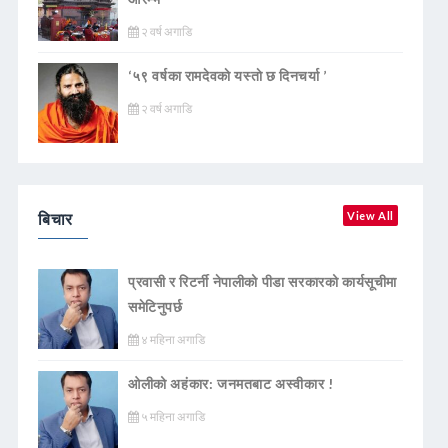
२ वर्ष अगाडि
‘५९ वर्षका रामदेवकाे यस्ताे छ दिनचर्या ’
२ वर्ष अगाडि
बिचार
View All
प्रवासी र रिटर्नी नेपालीको पीडा सरकारको कार्यसूचीमा
समेटिनुपर्छ
४ महिना अगाडि
ओलीको अहंकार: जनमतबाट अस्वीकार !
५ महिना अगाडि