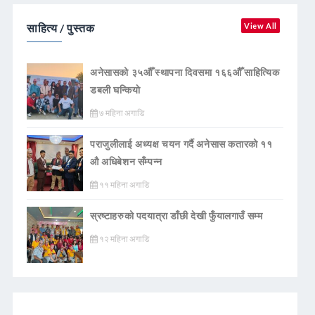
साहित्य / पुस्तक
View All
अनेसासको ३५औँ स्थापना दिवसमा १६६औँ साहित्यिक
डबली घन्कियाे
७ महिना अगाडि
पराजुलीलाई अध्यक्ष चयन गर्दै अनेसास कतारको ११
औ अधिबेशन सँम्पन्न
११ महिना अगाडि
स्रष्टाहरुको पदयात्रा डाँछी देखी फुँयालगाउँ सम्म
१२ महिना अगाडि