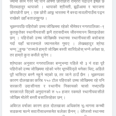
ज्यामी काम गरेर भए पनि आफ्ना छोराछोरी राम्ररी पढाउने इच्छा छ
दिलबहादुर थापाको । थापाको श्रीमती, बूढीआमा र चारजना
छोराछोरी छन् । एक छोरी आफू भारतमा नै बस्दा मावलीगाउँमा पढ्न
राखेको उहाँ बताउनुहुन्छ ।
भूकम्पपछि पहिरोको उच्च जोखिममा रहेको भीमेश्वर नगरपालिका–९
कुतकुतेका स्थानीयवासी झनै त्रासदीमय जीवनयापन बिताइरहेका
छन् । पहिरोको उच्च जोखिमकै स्थानमा स्थानीयवासी बसोबास
गर्दा यहाँ चारजनाले ज्यानसमेत गुमाए । लेखबहादुर श्रेष्ठ
भन्न्ुहुन्छ “राज्यले हाम्रो जोखिम बस्ती सारिदेओस् भन्ने अपेक्षा छ,
तर हाम्रो कुरा कसैले सुनेन ।
श्रेष्ठका अनुसार नगरपालिका बन्नुभन्दा पहिले यो ३ नं वडा पूरै
पहिरोको उच्च जोखिममा रहेको भनेर भूगर्भविद्ले भनेका थिए, अहिले
पूरै भासिएर बस्नै नहुने भएको छ, तर जाने ठाउँ छैन । भूकम्पका
कारण दोलखाका करिब १५० टोल पहिराको उच्च जोखिममा रहे पनि
सरकारी उदासीनता र स्थानीय निकायको चासो नभएपछि
सरकारले दिएको अनुदानको रु ५० हजार रकमले स्थानीयवासीले
जोखिम मोलेरै बस्ती बसालिरहेका छन् ।
अबिरल वर्षाका कारण हाल दोलखाका अधिकांश भू–भागमा कच्ची
सडकमा चल्ने सवारीसाधनसमेत चलेका छैनन् । धेरैजसो स्थानमा