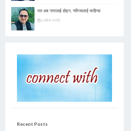
मत अब नारालाई होइन, नतिजालाई चाहिन्छ
७ महिना अगाडि
Recent Posts