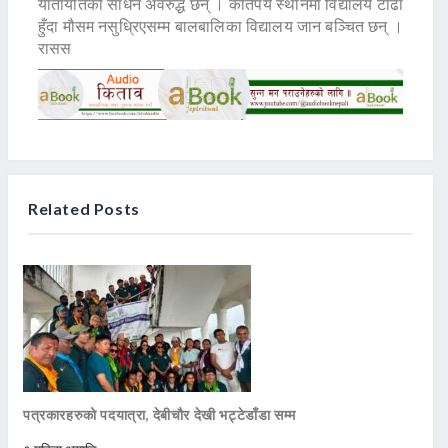
यातायातका साधन अवरुद्ध छन् । कतिपय स्थानमा विद्यालय टाढा
हुँदा मौसम नसुध्रिएसम्म बालबालिका विद्यालय जान बञ्चित छन् ।
रासस
Related Posts
पत्रकारहरुको पदयात्रा, देबीचौर देखी भट्टेडाँडा सम्म