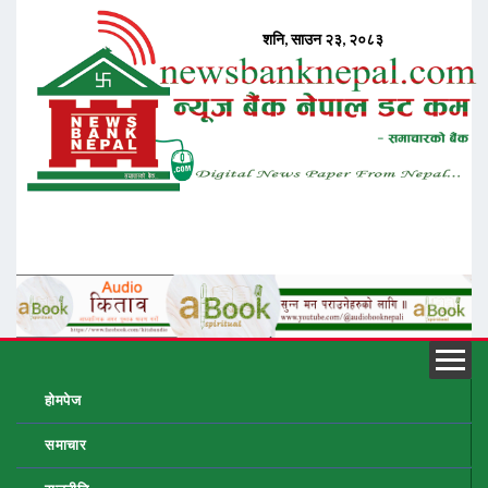
होमपेज
समाचार