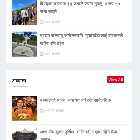
बिपद्का घटनामा ९३ जनाले ज्यान गुमाए, ४ सय ४५
जना घाइते
१ वर्ष अगाडि
प्रथम जलवायु सम्मेलनपछि ‘गुफाडाँडा’लाई सरकारले
फर्केर पनि हेरेन
१ वर्ष अगाडि
अध्यात्म
View All
बस्यालको भजन ‘नारायण हरिहरी’ सार्बजनिक
५ महिना अगाडि
आज पौष शुक्ल पूर्णिमा, शालिनदीमा एक महिने मेला
आरम्भ