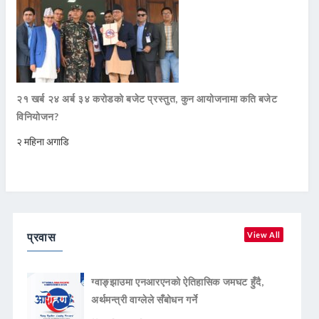
२१ खर्ब २४ अर्ब ३४ करोडको बजेट प्रस्तुत, कुन आयोजनामा कति बजेट
विनियोजन?
२ महिना अगाडि
प्रवास
View All
ग्वाङ्झाउमा एनआरएनको ऐतिहासिक जमघट हुँदै,
अर्थमन्त्री वाग्लेले सँबोधन गर्ने