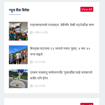
न्युज बैंक बिषेश
View All
पत्रकारहरुको पदयात्रा, देबीचौर देखी भट्टेडाँडा सम्म
१ महिना अगाडि
बिपद्का घटनामा ९३ जनाले ज्यान गुमाए, ४ सय ४५
जना घाइते
१ वर्ष अगाडि
प्रथम जलवायु सम्मेलनपछि ‘गुफाडाँडा’लाई सरकारले
फर्केर पनि हेरेन
१ वर्ष अगाडि