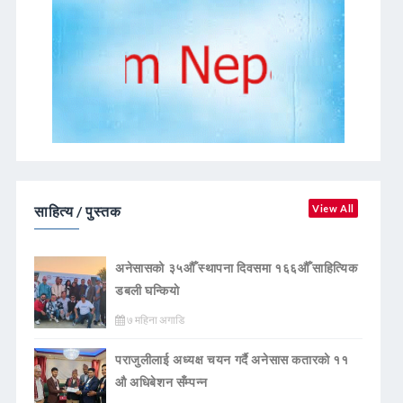
साहित्य / पुस्तक
View All
अनेसासको ३५औँ स्थापना दिवसमा १६६औँ साहित्यिक
डबली घन्कियाे
७ महिना अगाडि
पराजुलीलाई अध्यक्ष चयन गर्दै अनेसास कतारको ११
औ अधिबेशन सँम्पन्न