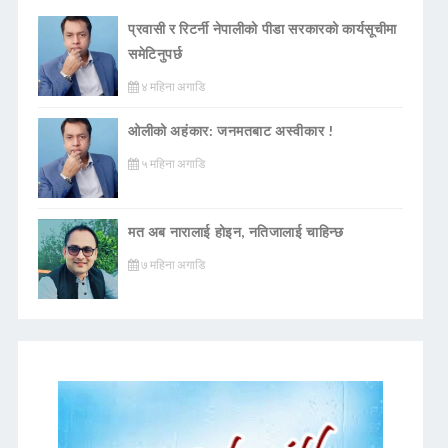
प्रवासी र रिटर्नी नेपालीको पीडा सरकारको कार्यसूचीमा
समेटिनुपर्छ
४ महिना अगाडि
ओलीको अहंकार: जनमतबाट अस्वीकार !
५ महिना अगाडि
मत अब नारालाई होइन, नतिजालाई चाहिन्छ
७ महिना अगाडि