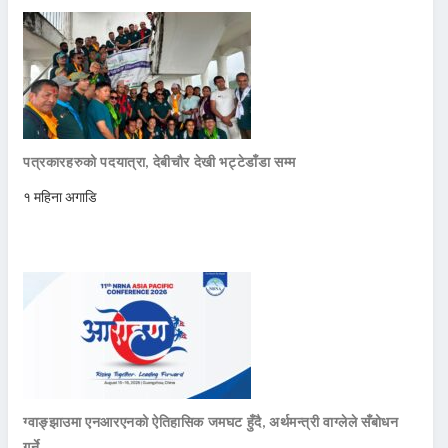
पत्रकारहरुको पदयात्रा, देबीचौर देखी भट्टेडाँडा सम्म
१ महिना अगाडि
ग्वाङ्झाउमा एनआरएनको ऐतिहासिक जमघट हुँदै, अर्थमन्त्री वाग्लेले सँबोधन
गर्ने