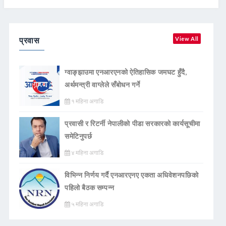
प्रवास
View All
ग्वाङ्झाउमा एनआरएनको ऐतिहासिक जमघट हुँदै,
अर्थमन्त्री वाग्लेले सँबोधन गर्ने
१ महिना अगाडि
प्रवासी र रिटर्नी नेपालीको पीडा सरकारको कार्यसूचीमा
समेटिनुपर्छ
४ महिना अगाडि
विभिन्न निर्णय गर्दै एनआरएनए एकता अधिवेशनपछिको
पहिलो बैठक सम्पन्न
५ महिना अगाडि