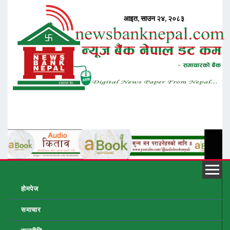
होमपेज
समाचार