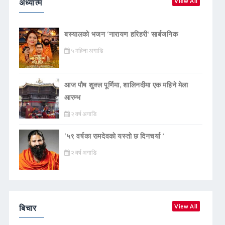
अध्यात्म
View All
बस्यालको भजन ‘नारायण हरिहरी’ सार्बजनिक
५ महिना अगाडि
आज पौष शुक्ल पूर्णिमा, शालिनदीमा एक महिने मेला
आरम्भ
२ वर्ष अगाडि
‘५९ वर्षका रामदेवकाे यस्ताे छ दिनचर्या ’
२ वर्ष अगाडि
बिचार
View All