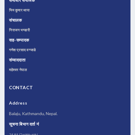
समाचार संयोजक
भिम कुमार थापा
संचालक
निराजन भण्डारी
सह-सम्पादक
गणेश प्रसाद वन्जाडे
संम्वाददाता
महेश्वर नेपाल
CONTACT
Address
Balaju, Kathmandu, Nepal.
सूचना बिभाग दर्ता नं
२६९६/२०७७-०७८