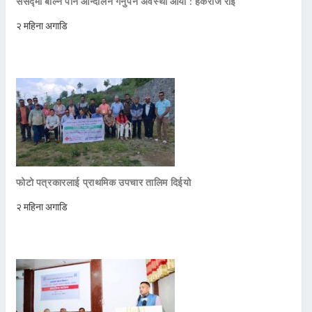
संसद्मा बोल्न पनि आन्दोलन गर्नुपर्ने अवस्था आयो : हर्कराज राई
२ महिना अगाडि
फोटो पत्रकारलाई प्राथमिक उपचार तालिम दिईयो
२ महिना अगाडि