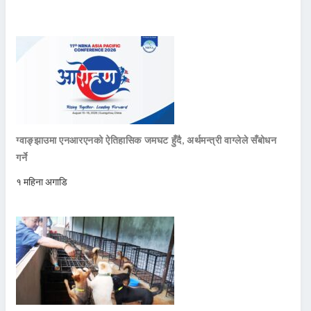
ग्वाङ्झाउमा एनआरएनको ऐतिहासिक जमघट हुँदै, अर्थमन्त्री वाग्लेले सँबोधन
गर्ने
१ महिना अगाडि