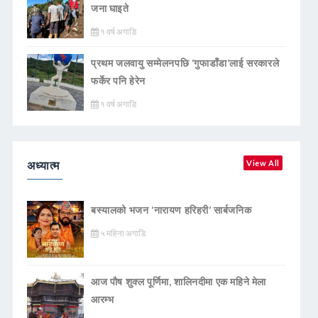
जना घाइते
१ वर्ष अगाडि
प्रथम जलवायु सम्मेलनपछि ‘गुफाडाँडा’लाई सरकारले
फर्केर पनि हेरेन
१ वर्ष अगाडि
अध्यात्म
View All
बस्यालको भजन ‘नारायण हरिहरी’ सार्बजनिक
५ महिना अगाडि
आज पौष शुक्ल पूर्णिमा, शालिनदीमा एक महिने मेला
आरम्भ