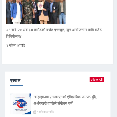
२१ खर्ब २४ अर्ब ३४ करोडको बजेट प्रस्तुत, कुन आयोजनामा कति बजेट
विनियोजन?
२ महिना अगाडि
प्रवास
View All
ग्वाङ्झाउमा एनआरएनको ऐतिहासिक जमघट हुँदै,
अर्थमन्त्री वाग्लेले सँबोधन गर्ने
१ महिना अगाडि