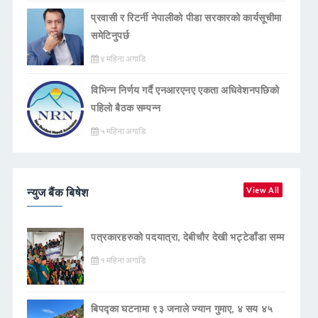
प्रवासी र रिटर्नी नेपालीको पीडा सरकारको कार्यसूचीमा
समेटिनुपर्छ
४ महिना अगाडि
विभिन्न निर्णय गर्दै एनआरएनए एकता अधिवेशनपछिको
पहिलो बैठक सम्पन्न
५ महिना अगाडि
न्युज बैंक बिषेश
View All
पत्रकारहरुको पदयात्रा, देबीचौर देखी भट्टेडाँडा सम्म
१ महिना अगाडि
बिपद्का घटनामा ९३ जनाले ज्यान गुमाए, ४ सय ४५