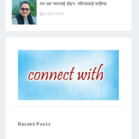
मत अब नारालाई होइन, नतिजालाई चाहिन्छ
७ महिना अगाडि
Recent Posts