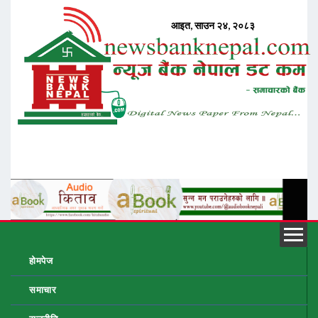
होमपेज
समाचार