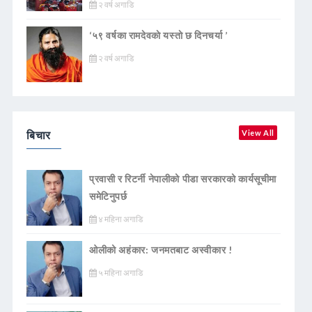
२ वर्ष अगाडि
‘५९ वर्षका रामदेवकाे यस्ताे छ दिनचर्या ’
२ वर्ष अगाडि
बिचार
View All
प्रवासी र रिटर्नी नेपालीको पीडा सरकारको कार्यसूचीमा
समेटिनुपर्छ
४ महिना अगाडि
ओलीको अहंकार: जनमतबाट अस्वीकार !
५ महिना अगाडि