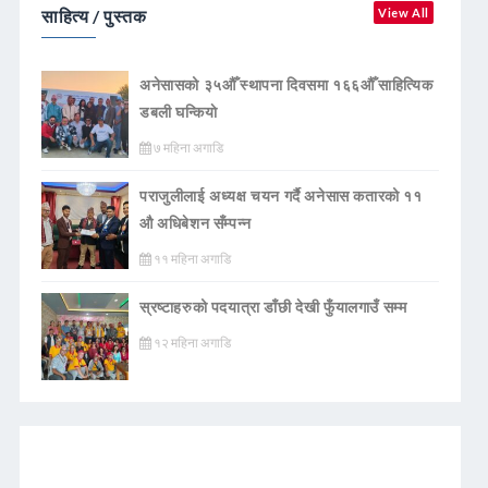
साहित्य / पुस्तक
View All
अनेसासको ३५औँ स्थापना दिवसमा १६६औँ साहित्यिक
डबली घन्कियाे
७ महिना अगाडि
पराजुलीलाई अध्यक्ष चयन गर्दै अनेसास कतारको ११
औ अधिबेशन सँम्पन्न
११ महिना अगाडि
स्रष्टाहरुको पदयात्रा डाँछी देखी फुँयालगाउँ सम्म
१२ महिना अगाडि