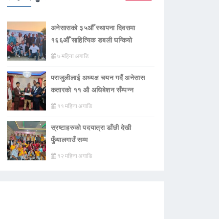
अनेसासको ३५औँ स्थापना दिवसमा
१६६औँ साहित्यिक डबली घन्कियाे
७ महिना अगाडि
पराजुलीलाई अध्यक्ष चयन गर्दै अनेसास
कतारको ११ औ अधिबेशन सँम्पन्न
११ महिना अगाडि
स्रष्टाहरुको पदयात्रा डाँछी देखी
फुँयालगाउँ सम्म
१२ महिना अगाडि