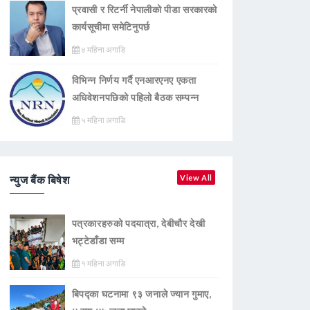
प्रवासी र रिटर्नी नेपालीको पीडा सरकारको
कार्यसूचीमा समेटिनुपर्छ
४ महिना अगाडि
विभिन्न निर्णय गर्दै एनआरएनए एकता
अधिवेशनपछिको पहिलो बैठक सम्पन्न
५ महिना अगाडि
न्युज बैंक बिषेश
View All
पत्रकारहरुको पदयात्रा, देबीचौर देखी
भट्टेडाँडा सम्म
१ महिना अगाडि
बिपद्का घटनामा ९३ जनाले ज्यान गुमाए,