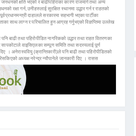
लो जनधनको क्षति भएको र बाढीपहिराका कारण राजमार्ग तथा अन्य
को रक्षा गर्न, उनीहरुलाई सुरक्षित स्थानमा उद्धार गर्न र राहतको
पूर्वप्रधानमन्त्री दाहालले सरकारमा सहभागी भएका पार्टीका
ाका साथ लाग्न र परिचालित हुन आग्रह गर्नुभएको विज्ञप्तिमा उल्लेख
े पनि बाढी तथा पहिरोपीडित नागरिकको उद्धार तथा राहत वितरणका
 सापकोटाले वाइसिएलका सम्पूण समिति तथा सदस्यलाई पूर्ण
िए । अनेरास्ववियु (क्रान्तिकारी)ले पनि बाढी तथा पहिरोपीडितको
रिसकिएको अध्यक्ष नरेन्द्र न्यौपानेले जानकारी दिए । रासस