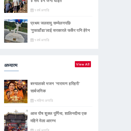
४ सय ४५ जना घाइते
१ वर्ष अगाडि
प्रथम जलवायु सम्मेलनपछि
‘गुफाडाँडा’लाई सरकारले फर्केर पनि हेरेन
१ वर्ष अगाडि
अध्यात्म
View All
बस्यालको भजन ‘नारायण हरिहरी’
सार्बजनिक
५ महिना अगाडि
आज पौष शुक्ल पूर्णिमा, शालिनदीमा एक
महिने मेला आरम्भ
२ वर्ष अगाडि