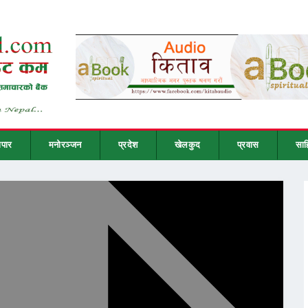
ापार
मनोरञ्जन
प्रदेश
खेलकुद
प्रवास
साह