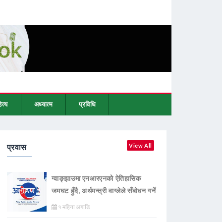
ित्य
अध्यात्म
प्रविधि
प्रवास
View All
ग्वाङ्झाउमा एनआरएनको ऐतिहासिक
जमघट हुँदै, अर्थमन्त्री वाग्लेले सँबोधन गर्ने
१ महिना अगाडि