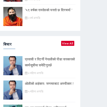
‘५९ वर्षका रामदेवकाे यस्ताे छ दिनचर्या ’
२ वर्ष अगाडि
बिचार
View All
प्रवासी र रिटर्नी नेपालीको पीडा सरकारको
कार्यसूचीमा समेटिनुपर्छ
४ महिना अगाडि
ओलीको अहंकार: जनमतबाट अस्वीकार !
५ महिना अगाडि