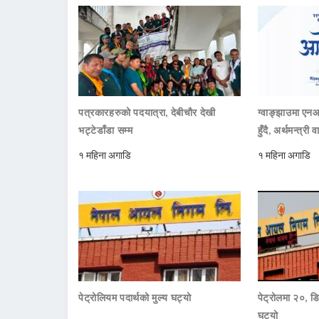
पत्रकारहरुको पदयात्रा, देबीचौर देखी
ग्वाङ्झाउमा ए
भट्टेडाँडा सम्म
हुँदै, अर्थमन्त्री व
१ महिना अगाडि
१ महिना अगाडि
पेट्रोलियम पदार्थको मुल्य घट्यो
पेट्रोलमा २०, डि
घटयो