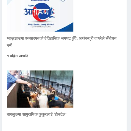
ग्वाङ्झाउमा एनआरएनको ऐतिहासिक जमघट हुँदै, अर्थमन्त्री वाग्लेले सँबोधन
गर्ने
१ महिना अगाडि
बागलुङमा सामुदायिक कुकुरलाई ‘होस्टेल’