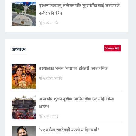
प्रथम जलवायु सम्मेलनपछि ‘गुफाडाँडा’लाई सरकारले
फर्केर पनि हेरेन
१ वर्ष अगाडि
अध्यात्म
View All
बस्यालको भजन ‘नारायण हरिहरी’ सार्बजनिक
५ महिना अगाडि
आज पौष शुक्ल पूर्णिमा, शालिनदीमा एक महिने मेला
आरम्भ
२ वर्ष अगाडि
‘५९ वर्षका रामदेवकाे यस्ताे छ दिनचर्या ’