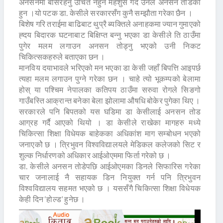
अनसनमा बसिरहनु उचित नहुने महशुस गर्दै उनले अनसन तोडेका
हुन ।यो पटक डा. केसीले सरकारसँग कुनै सम्झौता गरेका छैन ।
बिशेष गरि तराईमा बाढिबाट थुप्रै ब्यक्तिले अनाहकमा ज्यान गुमाएको
ह्दय बिदारक घटनाबाट बिक्षिप्त बन्नु भएका डा केसीले ति ठाउँमा
पुगेर मलम लगाउन अनसन तोड्नु भएको उनी निकट
चिकित्सकहरुले बताएका छन ।
मानविय दयाभावले भरिएको मन भएका डा केसी जहाँ बिपत्ति आइपर्छ
त्यहा मलम लगाउन पुग्ने गरेका छन । चाहे त्यो भूकम्पको बेलामा
होस् या पश्चिम नेपालका कतिपय ठाउँमा सरुवा रोगले सिङगो
गाउँबस्ति आक्रान्त बनेका बेला झोलामा औषधि बोकेर पुगेका थिए ।
सरकारले पनि बिपतको यस घडिमा डा केसीलाई अनसन तोड
आग्रह गर्दै आएको थियो । डा केसीले राखेका मागहरु मध्ये
चिकित्सा शिक्षा विधेयक बाहेकका अधिकांश माग सम्बोधन भएको
जनाएकोे छ । त्रिभुवन विश्वविद्यालयले मेडिकल कलेजको सिट र
शुल्क निर्धारणको अधिकार आईओएममा फिर्ता गरेको छ ।
डा. केसीले अनसन तोडेपछि आईओएमका डिनले सिफारिस गरेका
चार जनालाई नै सहायक डिन नियुक्त गर्न पनि त्रिभुवन
विश्वविद्यालय सहमत भएको छ । यससँगै चिकित्सा शिक्षा विधेयक
केही दिन ‘होल्ड’ हुनेछ ।