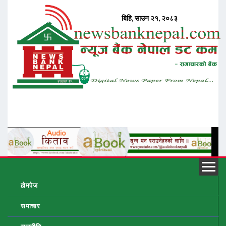
होमपेज
समाचार