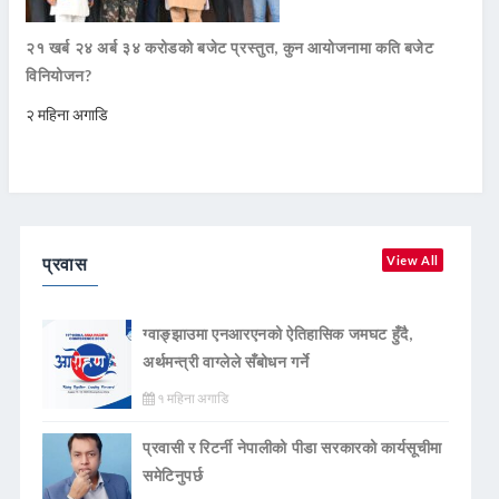
२१ खर्ब २४ अर्ब ३४ करोडको बजेट प्रस्तुत, कुन आयोजनामा कति बजेट
विनियोजन?
२ महिना अगाडि
प्रवास
View All
ग्वाङ्झाउमा एनआरएनको ऐतिहासिक जमघट हुँदै,
अर्थमन्त्री वाग्लेले सँबोधन गर्ने
१ महिना अगाडि
प्रवासी र रिटर्नी नेपालीको पीडा सरकारको कार्यसूचीमा
समेटिनुपर्छ