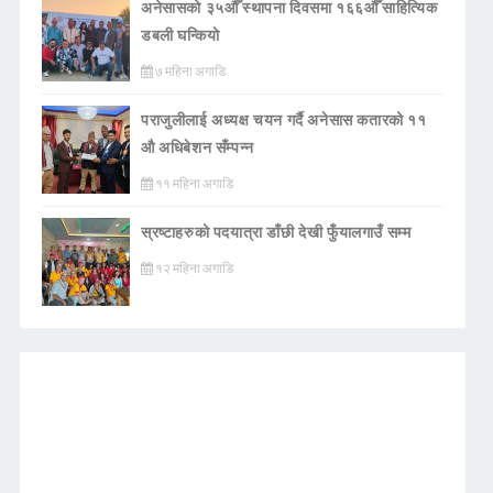
अनेसासको ३५औँ स्थापना दिवसमा १६६औँ साहित्यिक
डबली घन्कियाे
७ महिना अगाडि
पराजुलीलाई अध्यक्ष चयन गर्दै अनेसास कतारको ११
औ अधिबेशन सँम्पन्न
११ महिना अगाडि
स्रष्टाहरुको पदयात्रा डाँछी देखी फुँयालगाउँ सम्म
१२ महिना अगाडि