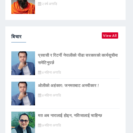
२ वर्ष अगाडि
बिचार
View All
प्रवासी र रिटर्नी नेपालीको पीडा सरकारको कार्यसूचीमा
समेटिनुपर्छ
४ महिना अगाडि
ओलीको अहंकार: जनमतबाट अस्वीकार !
४ महिना अगाडि
मत अब नारालाई होइन, नतिजालाई चाहिन्छ
७ महिना अगाडि