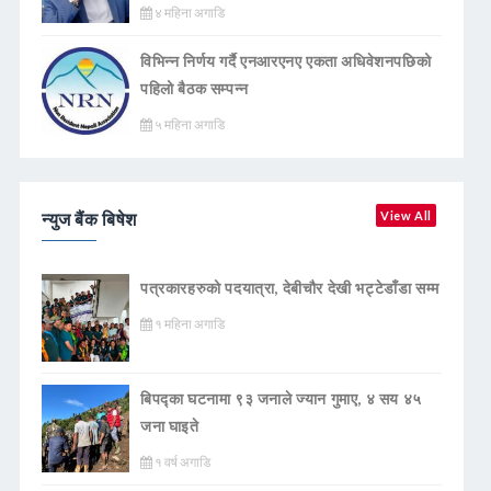
४ महिना अगाडि
विभिन्न निर्णय गर्दै एनआरएनए एकता अधिवेशनपछिको
पहिलो बैठक सम्पन्न
५ महिना अगाडि
न्युज बैंक बिषेश
View All
पत्रकारहरुको पदयात्रा, देबीचौर देखी भट्टेडाँडा सम्म
१ महिना अगाडि
बिपद्का घटनामा ९३ जनाले ज्यान गुमाए, ४ सय ४५
जना घाइते
१ वर्ष अगाडि