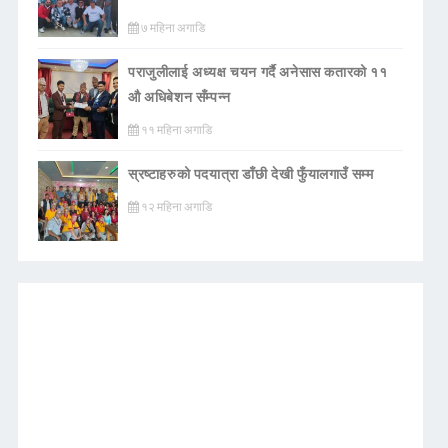
७ महिना अगाडि
पराजुलीलाई अध्यक्ष चयन गर्दै अनेसास कतारको ११
औ अधिबेशन सँम्पन्न
११ महिना अगाडि
स्रष्टाहरुको पदयात्रा डाँछी देखी फुँयालगाउँ सम्म
१२ महिना अगाडि