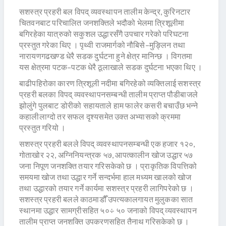
सशस्त्र प्रहरी बल विपद् व्यवस्थापन तालीम केन्द्र, कुरिनटार
चितवनबाट परिचालित जनशक्तिले भदौको भेलमा त्रिशूलीमा
बगिरहेका यात्रुको सकुशल उद्धारसँगै उपचार गरेको परिघटना
प्रस्तुत गरेका थिए । पृथ्वी राजमार्गको नौबिसे–मुङ्लिन तथा
नारायणगढखण्ड धेरै सडक दुर्घटना हुने क्षेत्र मानिन्छ । विगतमा
यस क्षेत्रमा पटक–पटक धेरै ठूलाखाले सडक दुर्घटना भएका थिए ।
बाढीपहिरोका कारण त्रिशूली नदीमा बगिरहेको व्यक्तिलाई सशस्त्र
प्रहरी बलका विपद् व्यवस्थापनसम्बन्धी तालीम प्राप्त पौडीबाजले
झोलुंगे पुलबाट डोरीको सहायताले हाम फालेर कसरी बचाउँछ भन्ने
कहालीलाग्दो तर सफल दृश्यसमेत उक्त अभ्यासको क्रममा
प्रस्तुत गरियो ।
सशस्त्र प्रहरी बलले विपद् व्यवस्थापनसम्बन्धी एक हजार १२०,
गोताखोर २२, अग्निनियन्त्रक ५७, आपत्कालीन खोज उद्धार ५७
जना निपूण जनशक्ति तयार गरिसकेको छ । प्राकृतिक विपत्तिको
समयमा खोज तथा उद्धार गर्ने सन्दर्भमा हाल मध्यम खालको खोज
तथा उद्धारको तयार गर्ने कार्यमा सशस्त्र प्रहरी लागिपरेको छ ।
सशस्त्र प्रहरी बलले काठमाडौँ उपत्यकालगायत मुलुकका सात
स्थानमा उद्धार सामग्रीसहित ५०÷ ५० जनाको विपद् व्यवस्थापन
तालीम प्राप्त जनशक्ति उपकरणसहित तैनाथ गरिसकेको छ ।