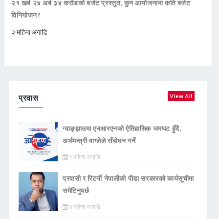
२१ खर्ब २४ अर्ब ३४ करोडको बजेट प्रस्तुत, कुन आयोजनामा कति बजेट
विनियोजन?
२ महिना अगाडि
प्रवास
View All
ग्वाङ्झाउमा एनआरएनको ऐतिहासिक जमघट हुँदै,
अर्थमन्त्री वाग्लेले सँबोधन गर्ने
१ महिना अगाडि
प्रवासी र रिटर्नी नेपालीको पीडा सरकारको कार्यसूचीमा
समेटिनुपर्छ
४ महिना अगाडि