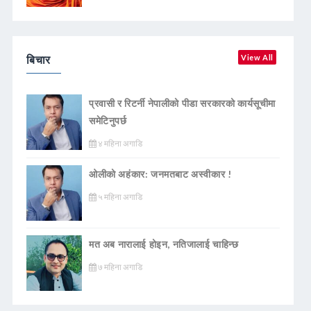
बिचार
View All
प्रवासी र रिटर्नी नेपालीको पीडा सरकारको कार्यसूचीमा
समेटिनुपर्छ
४ महिना अगाडि
ओलीको अहंकार: जनमतबाट अस्वीकार !
५ महिना अगाडि
मत अब नारालाई होइन, नतिजालाई चाहिन्छ
७ महिना अगाडि