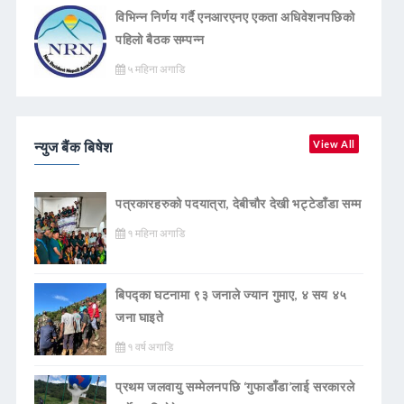
विभिन्न निर्णय गर्दै एनआरएनए एकता अधिवेशनपछिको
पहिलो बैठक सम्पन्न
५ महिना अगाडि
न्युज बैंक बिषेश
View All
पत्रकारहरुको पदयात्रा, देबीचौर देखी भट्टेडाँडा सम्म
१ महिना अगाडि
बिपद्का घटनामा ९३ जनाले ज्यान गुमाए, ४ सय ४५
जना घाइते
१ वर्ष अगाडि
प्रथम जलवायु सम्मेलनपछि ‘गुफाडाँडा’लाई सरकारले