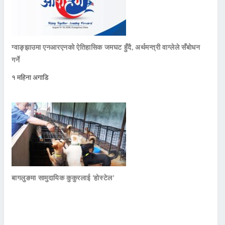
ग्वाङ्झाउमा एनआरएनको ऐतिहासिक जमघट हुँदै, अर्थमन्त्री वाग्लेले सँबोधन
गर्ने
१ महिना अगाडि
बागलुङमा सामुदायिक कुकुरलाई ‘होस्टेल’