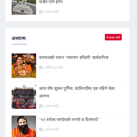
फर्केर पनि हेरेन
१ वर्ष अगाडि
अध्यात्म
View All
बस्यालको भजन ‘नारायण हरिहरी’ सार्बजनिक
५ महिना अगाडि
आज पौष शुक्ल पूर्णिमा, शालिनदीमा एक महिने मेला
आरम्भ
२ वर्ष अगाडि
‘५९ वर्षका रामदेवकाे यस्ताे छ दिनचर्या ’
२ वर्ष अगाडि