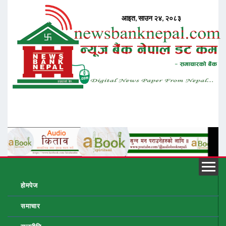
होमपेज
समाचार