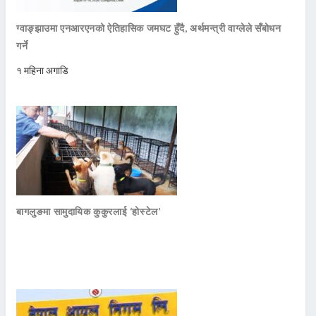
ग्वाङ्झाउमा एनआरएनको ऐतिहासिक जमघट हुँदै, अर्थमन्त्री वाग्लेले सँबोधन
गर्ने
१ महिना अगाडि
बागलुङमा सामुदायिक कुकुरलाई ‘होस्टेल’