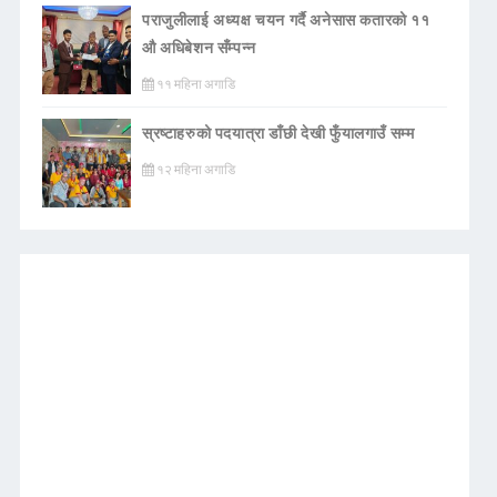
पराजुलीलाई अध्यक्ष चयन गर्दै अनेसास कतारको ११
औ अधिबेशन सँम्पन्न
११ महिना अगाडि
स्रष्टाहरुको पदयात्रा डाँछी देखी फुँयालगाउँ सम्म
१२ महिना अगाडि