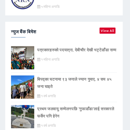
५ महिना अगाडि
न्युज बैंक बिषेश
View All
पत्रकारहरुको पदयात्रा, देबीचौर देखी भट्टेडाँडा सम्म
१ महिना अगाडि
बिपद्का घटनामा ९३ जनाले ज्यान गुमाए, ४ सय ४५
जना घाइते
१ वर्ष अगाडि
प्रथम जलवायु सम्मेलनपछि ‘गुफाडाँडा’लाई सरकारले
फर्केर पनि हेरेन
१ वर्ष अगाडि