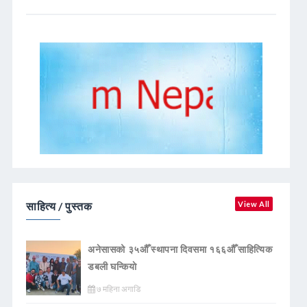
साहित्य / पुस्तक
View All
अनेसासको ३५औँ स्थापना दिवसमा १६६औँ साहित्यिक
डबली घन्कियाे
७ महिना अगाडि