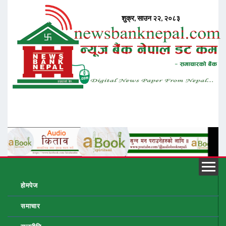
होमपेज
समाचार