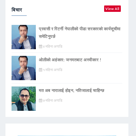
बिचार
View All
प्रवासी र रिटर्नी नेपालीको पीडा सरकारको कार्यसूचीमा
समेटिनुपर्छ
४ महिना अगाडि
ओलीको अहंकार: जनमतबाट अस्वीकार !
५ महिना अगाडि
मत अब नारालाई होइन, नतिजालाई चाहिन्छ
७ महिना अगाडि