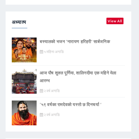
अध्यात्म
View All
बस्यालको भजन ‘नारायण हरिहरी’ सार्बजनिक
५ महिना अगाडि
आज पौष शुक्ल पूर्णिमा, शालिनदीमा एक महिने मेला
आरम्भ
२ वर्ष अगाडि
‘५९ वर्षका रामदेवकाे यस्ताे छ दिनचर्या ’
२ वर्ष अगाडि