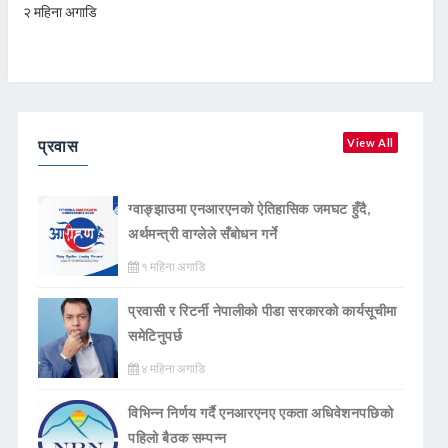
२ महिना अगाडि
प्रवास
View All
ग्वाङ्झाउमा एनआरएनको ऐतिहासिक जमघट हुँदै,
अर्थमन्त्री वाग्लेले सँबोधन गर्ने
१ महिना अगाडि
प्रवासी र रिटर्नी नेपालीको पीडा सरकारको कार्यसूचीमा
समेटिनुपर्छ
४ महिना अगाडि
विभिन्न निर्णय गर्दै एनआरएनए एकता अधिवेशनपछिको
पहिलो बैठक सम्पन्न