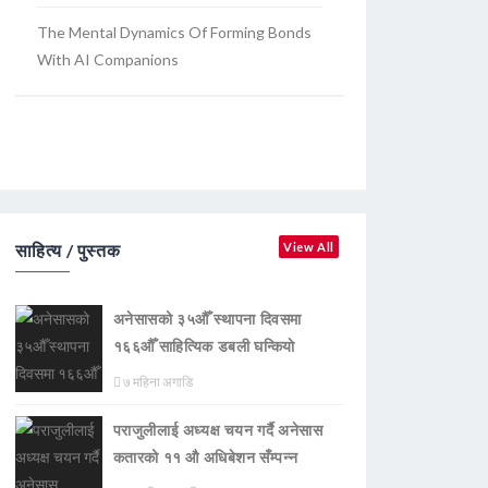
The Mental Dynamics Of Forming Bonds
With AI Companions
साहित्य / पुस्तक
View All
अनेसासको ३५औँ स्थापना दिवसमा
१६६औँ साहित्यिक डबली घन्कियाे
७ महिना अगाडि
पराजुलीलाई अध्यक्ष चयन गर्दै अनेसास
कतारको ११ औ अधिबेशन सँम्पन्न