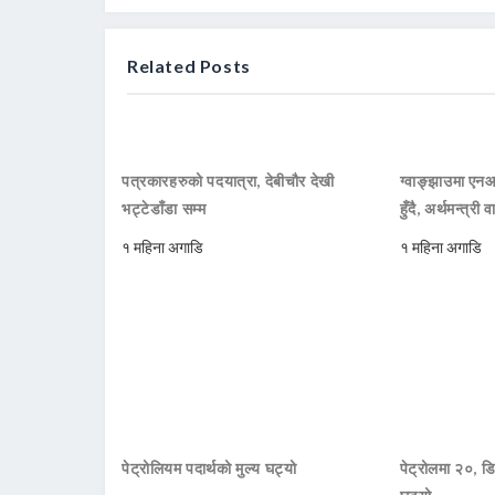
Related Posts
पत्रकारहरुको पदयात्रा, देबीचौर देखी
ग्वाङ्झाउमा ए
भट्टेडाँडा सम्म
हुँदै, अर्थमन्त्री व
१ महिना अगाडि
१ महिना अगाडि
पेट्रोलियम पदार्थको मुल्य घट्यो
पेट्रोलमा २०, डि