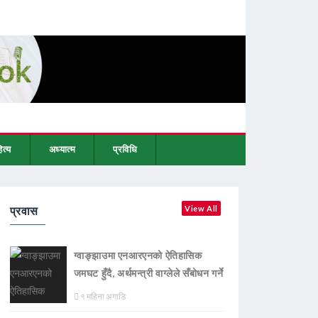
ित्य
अध्यात्म
प्रविधि
प्रवास
View All
ग्वाङ्झाउमा एनआरएनको ऐतिहासिक
जमघट हुँदै, अर्थमन्त्री वाग्लेले सँबोधन गर्ने
१ महिना अगाडि