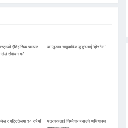
नआरएनको ऐतिहासिक जमघट
बागलुङमा सामुदायिक कुकुरलाई ‘होस्टेल’
ाग्लेले सँबोधन गर्ने
जेल र मट्टितेलमा ३० रुपैयाँ
पत्रकारलाई जिम्मेवार बनाउने अभियानमा