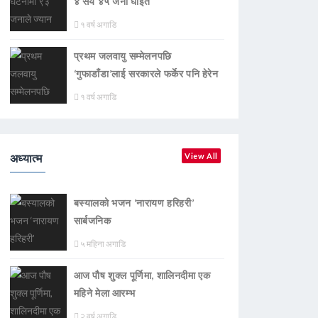
४ सय ४५ जना घाइते
१ वर्ष अगाडि
प्रथम जलवायु सम्मेलनपछि
‘गुफाडाँडा’लाई सरकारले फर्केर पनि हेरेन
१ वर्ष अगाडि
अध्यात्म
View All
बस्यालको भजन ‘नारायण हरिहरी’
सार्बजनिक
५ महिना अगाडि
आज पौष शुक्ल पूर्णिमा, शालिनदीमा एक
महिने मेला आरम्भ
२ वर्ष अगाडि