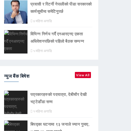
प्रवासी र रिटर्नी नेपालीको पीडा सरकारको
कार्यसूचीमा समेटिनुपर्छ
४ महिना अगाडि
विभिन्न निर्णय गर्दै एनआरएनए एकता
अधिवेशनपछिको पहिलो बैठक सम्पन्न
५ महिना अगाडि
न्युज बैंक बिषेश
View All
पत्रकारहरुको पदयात्रा, देबीचौर देखी
भट्टेडाँडा सम्म
१ महिना अगाडि
बिपद्का घटनामा ९३ जनाले ज्यान गुमाए,