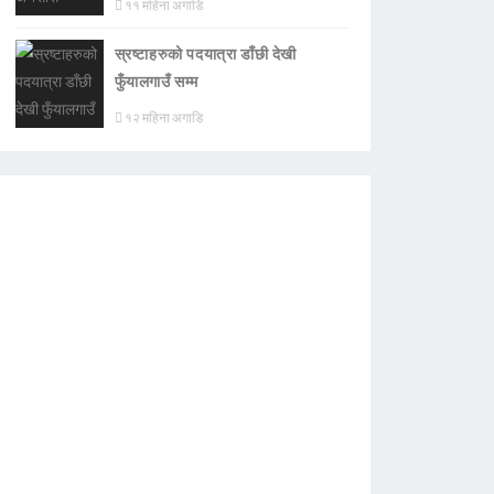
११ महिना अगाडि
स्रष्टाहरुको पदयात्रा डाँछी देखी
फुँयालगाउँ सम्म
१२ महिना अगाडि