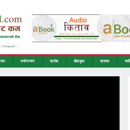
ापार
मनोरञ्जन
प्रदेश
खेलकुद
प्रवास
साह