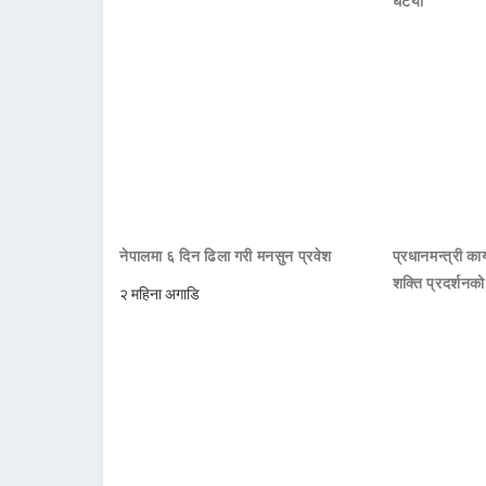
घटयो
नेपालमा ६ दिन ढिला गरी मनसुन प्रवेश
प्रधानमन्त्री क
शक्ति प्रदर्शनक
२ महिना अगाडि