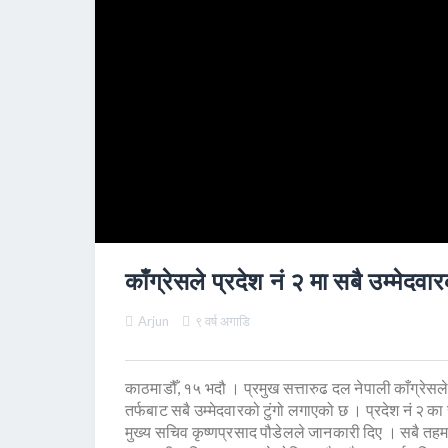
काँग्रेसले प्रदेश नं २ मा सबै उम्मेदव
Arjun
९ वर्ष अगाडि
काठमाडौँ, १५ भदौ । प्रमुख सत्तारुढ दल नेपाली काँग्रेस
तर्फबाट सबै उम्मेदवारको टुंगो लगाएको छ । प्रदेश नं २ का 
मुख्य सचिव कृष्णप्रसाद पौडेलले जानकारी दिए । सबै तहमा 