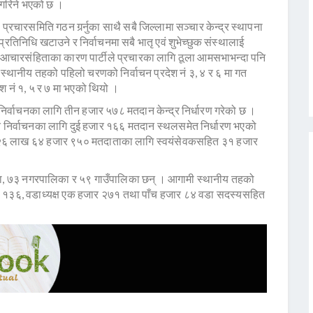
 गरिने भएको छ ।
्रचारसमिति गठन गर्र्नुका साथै सबै जिल्लामा सञ्चार केन्द्र स्थापना
प्रतिनिधि खटाउने र निर्वाचनमा सबै भातृ एवं शुभेच्छुक संस्थालाई
न आचारसंहिताका कारण पार्टीले प्रचारका लागि ठूला आमसभाभन्दा पनि
्थानीय तहको पहिलो चरणको निर्वाचन प्रदेश नं ३, ४ र ६ मा गत
श नं १, ५ र ७ मा भएको थियो ।
िर्वाचनका लागि तीन हजार ५७८ मतदान केन्द्र निर्धारण गरेको छ ।
्त निर्वाचनका लागि दुई हजार १६६ मतदान स्थलसमेत निर्धारण भएको
ा २६ लाख ६४ हजार ९५० मतदाताका लागि स्वयंसेवकसहित ३१ हजार
ा, ७३ नगरपालिका र ५९ गाउँपालिका छन् । आगामी स्थानीय तहको
्यक्ष १३६, वडाध्यक्ष एक हजार २७१ तथा पाँच हजार ८४ वडा सदस्यसहित