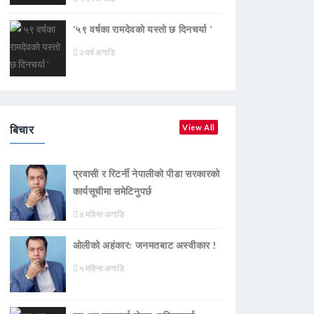
‘५९ वर्षका रामदेवकाे यस्ताे छ दिनचर्या ’
२ वर्ष अगाडि
बिचार
View All
प्रवासी र रिटर्नी नेपालीको पीडा सरकारको
कार्यसूचीमा समेटिनुपर्छ
४ महिना अगाडि
ओलीको अहंकार: जनमतबाट अस्वीकार !
५ महिना अगाडि