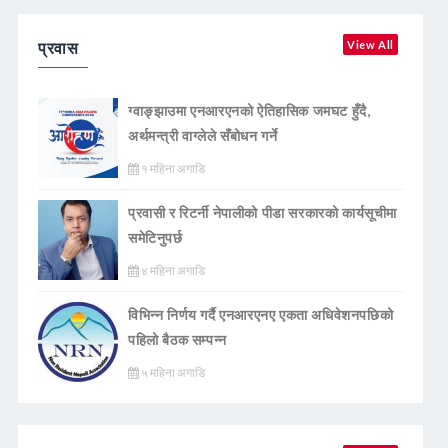
प्रवास
View All
ग्वाङ्झाउमा एनआरएनको ऐतिहासिक जमघट हुँदै,
अर्थमन्त्री वाग्लेले सँबोधन गर्ने
१ महिना अगाडि
प्रवासी र रिटर्नी नेपालीको पीडा सरकारको कार्यसूचीमा
समेटिनुपर्छ
४ महिना अगाडि
विभिन्न निर्णय गर्दै एनआरएनए एकता अधिवेशनपछिको
पहिलो बैठक सम्पन्न
५ महिना अगाडि