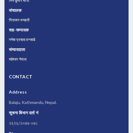
भिम कुमार थापा
संचालक
निराजन भण्डारी
सह-सम्पादक
गणेश प्रसाद वन्जाडे
संम्वाददाता
महेश्वर नेपाल
CONTACT
Address
Balaju, Kathmandu, Nepal.
सूचना बिभाग दर्ता नं
२६९६/२०७७-०७८