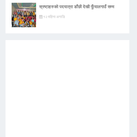
स्रष्टाहरुको पदयात्रा डाँछी देखी फुँयालगाउँ सम्म
१२ महिना अगाडि