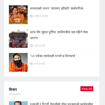
बस्यालको भजन ‘नारायण हरिहरी’ सार्बजनिक
५ महिना अगाडि
आज पौष शुक्ल पूर्णिमा, शालिनदीमा एक महिने मेला
आरम्भ
२ वर्ष अगाडि
‘५९ वर्षका रामदेवकाे यस्ताे छ दिनचर्या ’
२ वर्ष अगाडि
बिचार
View All
प्रवासी र रिटर्नी नेपालीको पीडा सरकारको कार्यसूचीमा