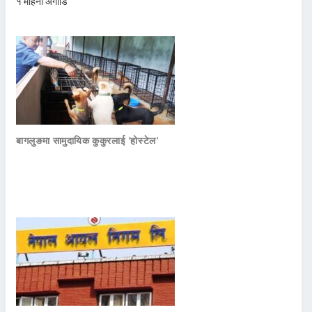
१ महिना अगाडि
बागलुङमा सामुदायिक कुकुरलाई ‘होस्टेल’