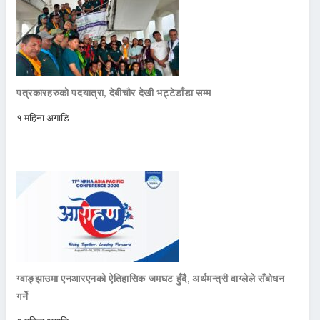
पत्रकारहरुको पदयात्रा, देबीचौर देखी भट्टेडाँडा सम्म
१ महिना अगाडि
ग्वाङ्झाउमा एनआरएनको ऐतिहासिक जमघट हुँदै, अर्थमन्त्री वाग्लेले सँबोधन
गर्ने