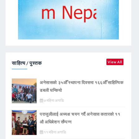
साहित्य / पुस्तक
View All
अनेसासको ३५औँ स्थापना दिवसमा १६६औँ साहित्यिक
डबली घन्कियाे
७ महिना अगाडि
पराजुलीलाई अध्यक्ष चयन गर्दै अनेसास कतारको ११
औ अधिबेशन सँम्पन्न
११ महिना अगाडि