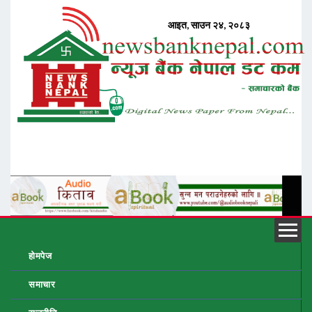
होमपेज
समाचार