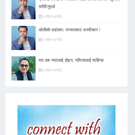
समेटिनुपर्छ
४ महिना अगाडि
ओलीको अहंकार: जनमतबाट अस्वीकार !
५ महिना अगाडि
मत अब नारालाई होइन, नतिजालाई चाहिन्छ
७ महिना अगाडि