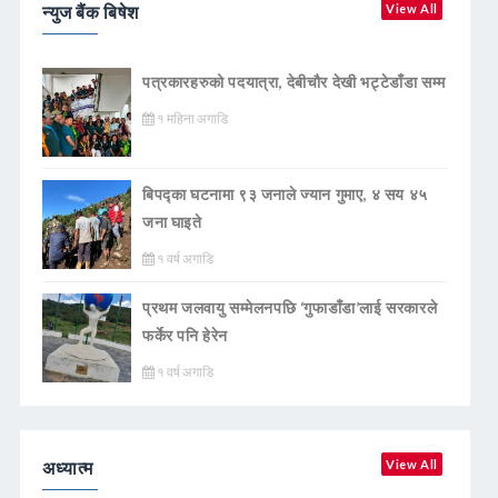
न्युज बैंक बिषेश
View All
पत्रकारहरुको पदयात्रा, देबीचौर देखी भट्टेडाँडा सम्म
१ महिना अगाडि
बिपद्का घटनामा ९३ जनाले ज्यान गुमाए, ४ सय ४५
जना घाइते
१ वर्ष अगाडि
प्रथम जलवायु सम्मेलनपछि ‘गुफाडाँडा’लाई सरकारले
फर्केर पनि हेरेन
१ वर्ष अगाडि
अध्यात्म
View All