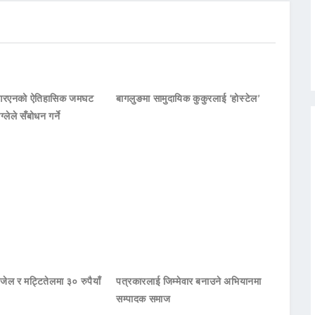
नआरएनको ऐतिहासिक जमघट
बागलुङमा सामुदायिक कुकुरलाई ‘होस्टेल’
ाग्लेले सँबोधन गर्ने
जेल र मट्टितेलमा ३० रुपैयाँ
पत्रकारलाई जिम्मेवार बनाउने अभियानमा
सम्पादक समाज