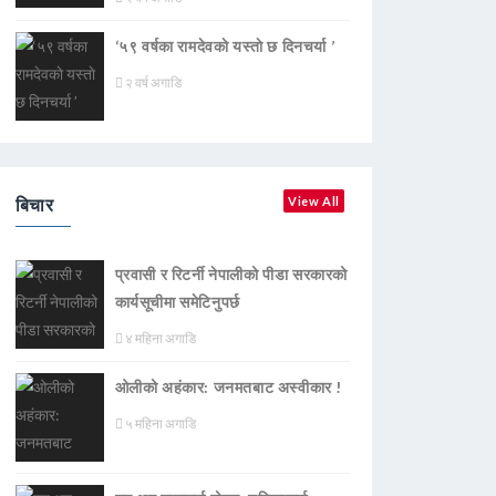
‘५९ वर्षका रामदेवकाे यस्ताे छ दिनचर्या ’
२ वर्ष अगाडि
बिचार
View All
प्रवासी र रिटर्नी नेपालीको पीडा सरकारको
कार्यसूचीमा समेटिनुपर्छ
४ महिना अगाडि
ओलीको अहंकार: जनमतबाट अस्वीकार !
५ महिना अगाडि