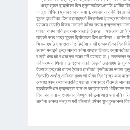
। भाद्र शुक्ल द्वादशीका दिन हनुमानढोकाअगाडि धार्मिक विध
जात्रा विभिन्न प्रकारका नाचगान, रथयात्रा र देवीदेवत
शुक्ल द्वादशीका दिन ठड्याइएको लिङ्गोलाई ‘इन्द्रध्वजोत्
पराजय भएपछि विजय मनाउने पर्वका रुपमा इन्द्रजात्रा मनाउने 
पर्वका रुपमा पनि इन्द्रजात्रालाई लिइन्छ । यसअघि तान्त्
छोएको रूख भाद्र शुक्ल द्वितीयाका दिन काटिन्छ । काटेपछ
भित्र्याएपछि एक रात भोटाहिटीमा राखी एकादशीका दिन विधिप
रूपमा मनाइने इन्द्रजात्रा पर्वमा राष्ट्रपतिबाट हनुमानढोका
र श्री भैरवको रथयात्रा नजर गर्ने परम्परा छ । राजतन्त्र र
गर्ने परम्परा थियो । इन्द्रध्वजाको लिङ्गो ठड्याएपछि 
देवराज इन्द्रको वाहन ऐरावत हात्तीको प्रतीकका रूपमा पु
दिनपछि अर्थात् आश्विन कृष्ण चौथीका दिन ‘इन्द्रध्वज पातन
अध्यक्ष एवम् धर्मशास्त्रविद् प्रा डा रामचन्द्र गौतमले जा
दहचोकस्थित इन्द्रदहमा रातभर जाग्राम बसी भोलिपल्ट स्नान
दिन अनन्तनाथ ९भगवान् विष्णु० को पूजा आराधना पनि गरि
धागोमा अनन्त मन्त्रण गरी बाँध्नाले वर्षभर शुभ हुन्छ भन्ने 