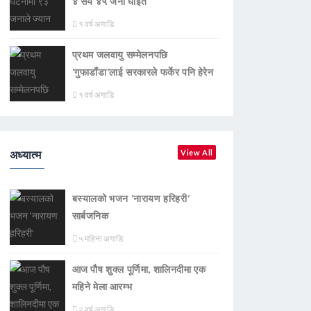
४ सय ४५ जना घाइते
१ वर्ष अगाडि
प्रथम जलवायु सम्मेलनपछि
‘गुफाडाँडा’लाई सरकारले फर्केर पनि हेरेन
१ वर्ष अगाडि
अध्यात्म
View All
बस्यालको भजन ‘नारायण हरिहरी’
सार्बजनिक
५ महिना अगाडि
आज पौष शुक्ल पूर्णिमा, शालिनदीमा एक
महिने मेला आरम्भ
२ वर्ष अगाडि