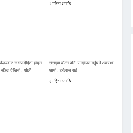
२ महिना अगाडि
ार्यालयबाट जवाफदेहिता होइन,
संसद्मा बोल्न पनि आन्दोलन गर्नुपर्ने अवस्था
ो संकेत देखियो : ओली
आयो : हर्कराज राई
२ महिना अगाडि