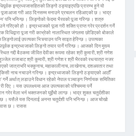
िपूर्वक इन्द्रध्वजासहितको लिङ्गो ठड्याइएपछि प्रारम्भ हुने यो
ाको पूजाआजा गरी आठ दिनसम्म मनाउने प्रचलन रहिआएको छ । भाद्र
थान’ पनि भनिन्छ । लिङ्गोको फेदमा भैरवको पूजा गरिन्छ । शत्रु
गरिएको हो । इन्द्रध्वजको पूजा गरी शक्ति प्राप्त गरेर प्रदर्शन गर्ने
रिक विधिद्वारा पूजा गरी काभ्रेको नालास्थित जंगलमा छोडिएको बोकाले
ि लिङ्गोलाई उपत्यका भित्र्याउन पनि साइत हेरिन्छ । उपत्यका
ूर्वक इन्द्रध्वजाको लिङ्गो तयार पार्ने गरिन्छ । आजको दिन मुख्य
स्थित गद्दी बैठकमा जीवित देवीका रूपमा रहेका श्री कुमारी, श्री गणेश
हुञ्जेल राजाबाट श्री कुमारी, श्री गणेश र श्री भैरवको रथयात्रा नजर
शुरु भएको जात्राभरि भक्कुनाच, महाकालीनाच, लाखेनाच, दशअवतार तथा
लुकिसी नाच नचाउने गरिन्छ । इन्द्रध्वजाको लिङ्गो ठड्याएको आठौँ
’ गर्ने अर्थात् लडाउने विधान रहेको नेपाल पञ्चाङ्ग निर्णायक समितिका
नकारी दिए । यस उपलक्ष्यमा आज उपत्यकाको पश्चिममा पर्ने
 गरेर मेला भर्न भक्तजनको घुइँचो लाग्छ । भाद्र शुक्ल चतुर्दशीका
न्छ । यसैले यस दिनलाई अनन्त चतुर्दशी पनि भनिन्छ । आज चोखो
विश्वास छ । रासस