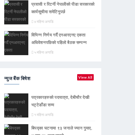
प्रवासी र रिटर्नी नेपालीको पीडा सरकारको
कार्यसूचीमा समेटिनुपर्छ
४ महिना अगाडि
विभिन्न निर्णय गर्दै एनआरएनए एकता
अधिवेशनपछिको पहिलो बैठक सम्पन्न
५ महिना अगाडि
न्युज बैंक बिषेश
View All
पत्रकारहरुको पदयात्रा, देबीचौर देखी
भट्टेडाँडा सम्म
१ महिना अगाडि
बिपद्का घटनामा ९३ जनाले ज्यान गुमाए,