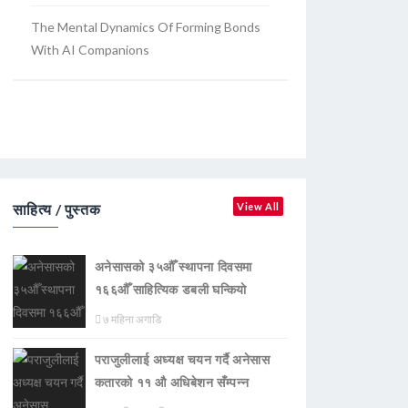
The Mental Dynamics Of Forming Bonds
With AI Companions
साहित्य / पुस्तक
View All
अनेसासको ३५औँ स्थापना दिवसमा
१६६औँ साहित्यिक डबली घन्कियाे
७ महिना अगाडि
पराजुलीलाई अध्यक्ष चयन गर्दै अनेसास
कतारको ११ औ अधिबेशन सँम्पन्न