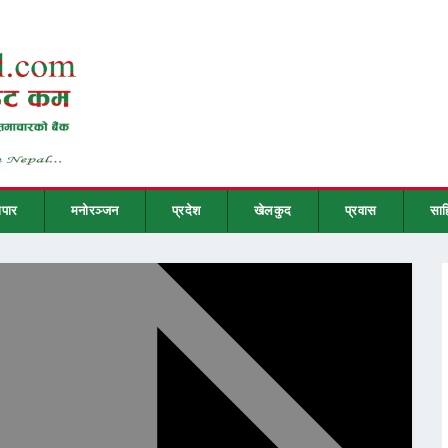
ापार
मनोरञ्जन
प्रदेश
खेलकुद
प्रवास
साह