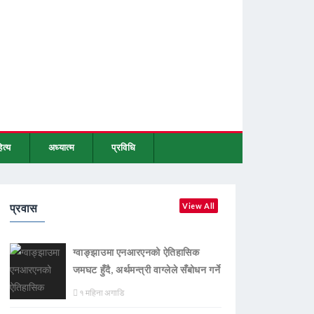
ित्य
अध्यात्म
प्रविधि
प्रवास
View All
ग्वाङ्झाउमा एनआरएनको ऐतिहासिक
जमघट हुँदै, अर्थमन्त्री वाग्लेले सँबोधन गर्ने
१ महिना अगाडि