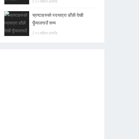
११ महिना अगाडि
स्रष्टाहरुको पदयात्रा डाँछी देखी
फुँयालगाउँ सम्म
१२ महिना अगाडि