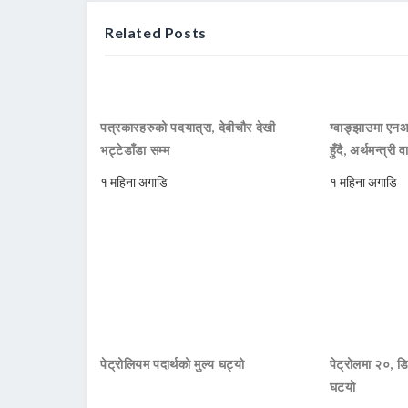
Related Posts
पत्रकारहरुको पदयात्रा, देबीचौर देखी
ग्वाङ्झाउमा ए
भट्टेडाँडा सम्म
हुँदै, अर्थमन्त्री व
१ महिना अगाडि
१ महिना अगाडि
पेट्रोलियम पदार्थको मुल्य घट्यो
पेट्रोलमा २०, डि
घटयो