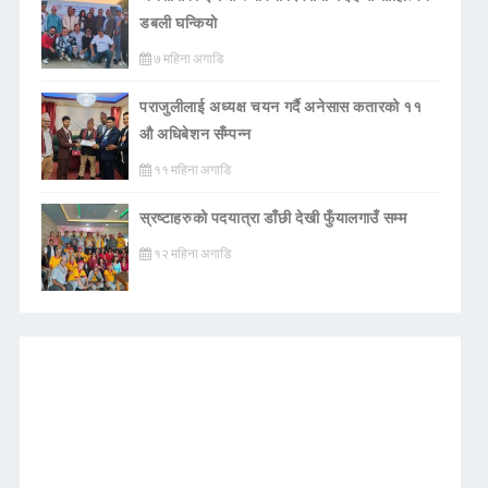
डबली घन्कियाे
७ महिना अगाडि
पराजुलीलाई अध्यक्ष चयन गर्दै अनेसास कतारको ११
औ अधिबेशन सँम्पन्न
११ महिना अगाडि
स्रष्टाहरुको पदयात्रा डाँछी देखी फुँयालगाउँ सम्म
१२ महिना अगाडि