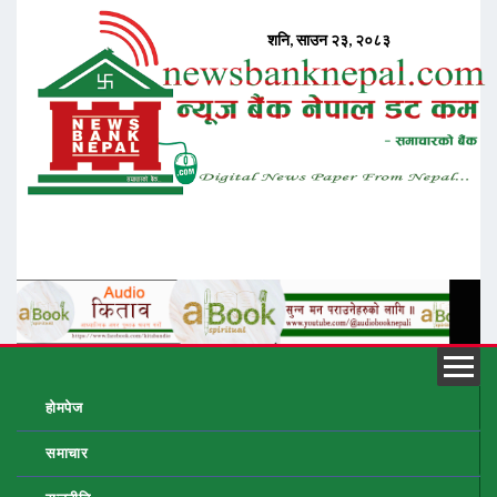
होमपेज
समाचार