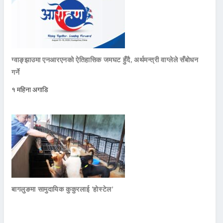
ग्वाङ्झाउमा एनआरएनको ऐतिहासिक जमघट हुँदै, अर्थमन्त्री वाग्लेले सँबोधन
गर्ने
१ महिना अगाडि
बागलुङमा सामुदायिक कुकुरलाई ‘होस्टेल’