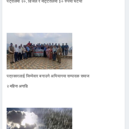
पेट्रोलमा २०, डिजेल र मट्टितेलमा ३० रुपैयाँ घटयो
पत्रकारलाई जिम्मेवार बनाउने अभियानमा सम्पादक समाज
२ महिना अगाडि