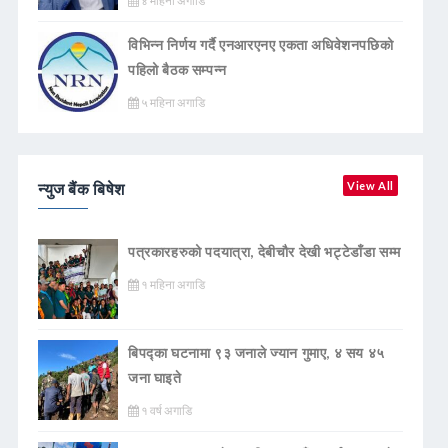
४ महिना अगाडि
विभिन्न निर्णय गर्दै एनआरएनए एकता अधिवेशनपछिको
पहिलो बैठक सम्पन्न
५ महिना अगाडि
न्युज बैंक बिषेश
View All
पत्रकारहरुको पदयात्रा, देबीचौर देखी भट्टेडाँडा सम्म
१ महिना अगाडि
बिपद्का घटनामा ९३ जनाले ज्यान गुमाए, ४ सय ४५
जना घाइते
१ वर्ष अगाडि