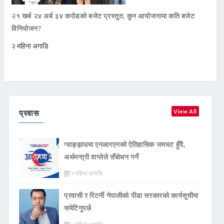
२१ खर्ब २४ अर्ब ३४ करोडको बजेट प्रस्तुत, कुन आयोजनामा कति बजेट
विनियोजन?
२ महिना अगाडि
प्रवास
View All
ग्वाङ्झाउमा एनआरएनको ऐतिहासिक जमघट हुँदै,
अर्थमन्त्री वाग्लेले सँबोधन गर्ने
१ महिना अगाडि
प्रवासी र रिटर्नी नेपालीको पीडा सरकारको कार्यसूचीमा
समेटिनुपर्छ