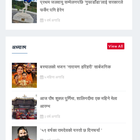
प्रथम जलवायु सम्मेलनपछि ‘गुफाडाँडा’लाई सरकारले
फर्केर पनि हेरेन
१ वर्ष अगाडि
अध्यात्म
View All
बस्यालको भजन ‘नारायण हरिहरी’ सार्बजनिक
५ महिना अगाडि
आज पौष शुक्ल पूर्णिमा, शालिनदीमा एक महिने मेला
आरम्भ
२ वर्ष अगाडि
‘५९ वर्षका रामदेवकाे यस्ताे छ दिनचर्या ’