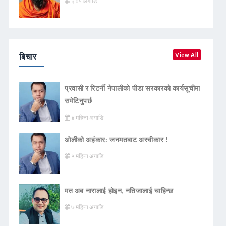
२ वर्ष अगाडि
बिचार
View All
प्रवासी र रिटर्नी नेपालीको पीडा सरकारको कार्यसूचीमा
समेटिनुपर्छ
४ महिना अगाडि
ओलीको अहंकार: जनमतबाट अस्वीकार !
५ महिना अगाडि
मत अब नारालाई होइन, नतिजालाई चाहिन्छ
७ महिना अगाडि