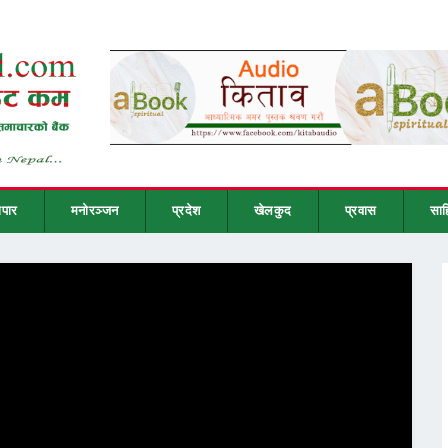
ापार
मनोरञ्जन
प्रदेश
खेलकुद
प्रवास
साह