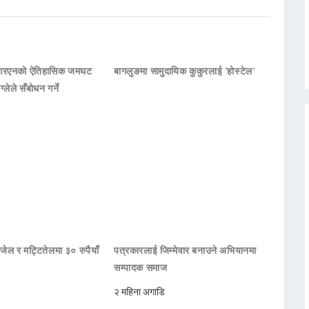
नआरएनको ऐतिहासिक जमघट
बागलुङमा सामुदायिक कुकुरलाई ‘होस्टेल’
ाग्लेले सँबोधन गर्ने
जेल र मट्टितेलमा ३० रुपैयाँ
पत्रकारलाई जिम्मेवार बनाउने अभियानमा
सम्पादक समाज
२ महिना अगाडि