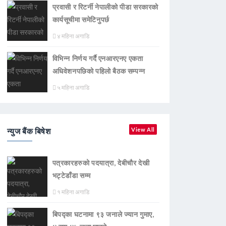
प्रवासी र रिटर्नी नेपालीको पीडा सरकारको
कार्यसूचीमा समेटिनुपर्छ
४ महिना अगाडि
विभिन्न निर्णय गर्दै एनआरएनए एकता
अधिवेशनपछिको पहिलो बैठक सम्पन्न
५ महिना अगाडि
न्युज बैंक बिषेश
View All
पत्रकारहरुको पदयात्रा, देबीचौर देखी
भट्टेडाँडा सम्म
१ महिना अगाडि
बिपद्का घटनामा ९३ जनाले ज्यान गुमाए,