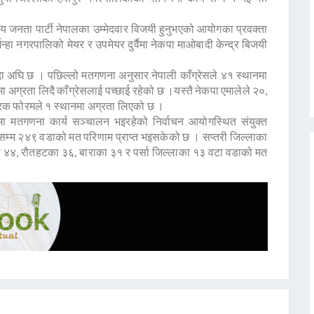
रिय जनता पार्टी नेपालका उम्मेदवार विजयी हुनुभएको आयोगका प्रवक्ता
ा नगरपालिको मेयर र उपमेयर दुर्वैमा नेकपा माओबादी केन्द्र बिजयी
्दा अघि छ । पछिल्लो मतगणना अनुसार नेपाली काँग्रेसले ४१ स्थानमा
अग्रता लिदै काँग्रेसलाई पच्छाई रहेको छ ।यस्तै नेकपा एमालेले २०,
्रक फोरमले १ स्थानमा अग्रता लिएको छ ।
मा मतगणना कार्य सञ्चालन भइरहेको निर्वाचन आयोगस्थित संयुक्त
लसम्म २४९ वडाको मत परिणाम प्राप्त भइसकेको छ । सप्तरी जिल्लाका
का ४४, रौतहटका ३६, बाराका ३१ र पर्सा जिल्लाका १३ वटा वडाको मत