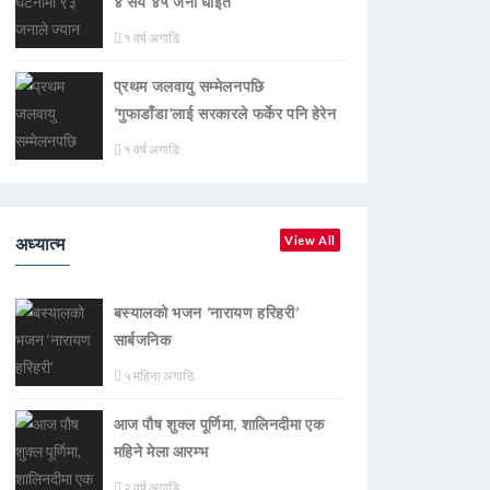
४ सय ४५ जना घाइते
१ वर्ष अगाडि
प्रथम जलवायु सम्मेलनपछि
‘गुफाडाँडा’लाई सरकारले फर्केर पनि हेरेन
१ वर्ष अगाडि
अध्यात्म
View All
बस्यालको भजन ‘नारायण हरिहरी’
सार्बजनिक
५ महिना अगाडि
आज पौष शुक्ल पूर्णिमा, शालिनदीमा एक
महिने मेला आरम्भ
२ वर्ष अगाडि