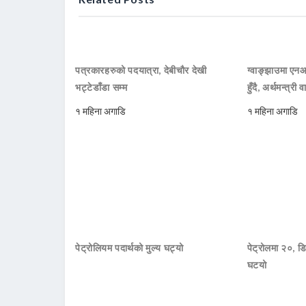
पत्रकारहरुको पदयात्रा, देबीचौर देखी
ग्वाङ्झाउमा ए
भट्टेडाँडा सम्म
हुँदै, अर्थमन्त्री व
१ महिना अगाडि
१ महिना अगाडि
पेट्रोलियम पदार्थको मुल्य घट्यो
पेट्रोलमा २०, डि
घटयो