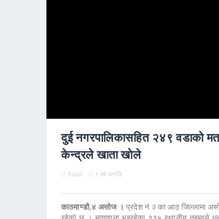
दुई नगरपालिकासहित २४९ वडाको मत प
केन्द्रले खाता खाेले
Arjun
९ वर्ष अगाडि
काठमाण्डौ,४ असोज ।
प्रदेश नं २ का आठ जिल्लामा असोज
रहेको छ । मतगणना भइरहेका १३५ स्थानीय तहमध्ये धनु