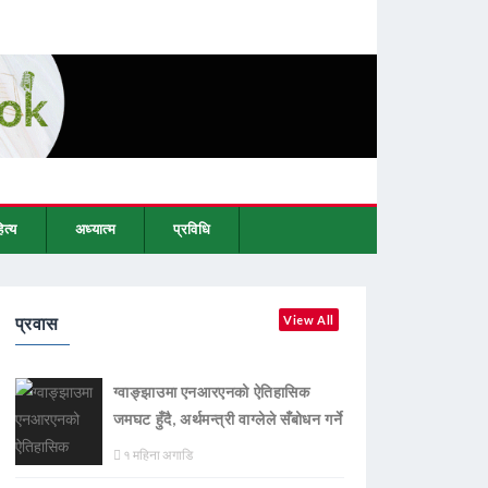
ित्य
अध्यात्म
प्रविधि
प्रवास
View All
ग्वाङ्झाउमा एनआरएनको ऐतिहासिक
जमघट हुँदै, अर्थमन्त्री वाग्लेले सँबोधन गर्ने
१ महिना अगाडि