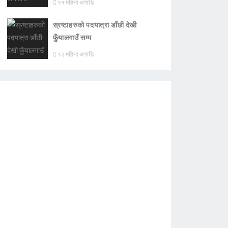
११ महिना अगाडि
स्रष्टाहरुको पदयात्रा डाँछी देखी
फुँयालगाउँ सम्म
१२ महिना अगाडि