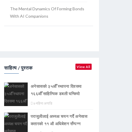
The Mental Dynamics Of Forming Bonds
With AI Companions
साहित्य / पुस्तक
View All
अनेसासको ३५औँ स्थापना दिवसमा
१६६औँ साहित्यिक डबली घन्कियाे
७ महिना अगाडि
पराजुलीलाई अध्यक्ष चयन गर्दै अनेसास
कतारको ११ औ अधिबेशन सँम्पन्न