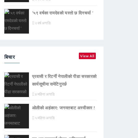
‘५९ वर्षका रामदेवकाे यस्ताे छ दिनचर्या ’
२ वर्ष अगाडि
बिचार
View All
प्रवासी र रिटर्नी नेपालीको पीडा सरकारको
कार्यसूचीमा समेटिनुपर्छ
४ महिना अगाडि
ओलीको अहंकार: जनमतबाट अस्वीकार !
५ महिना अगाडि