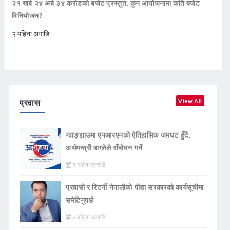
२१ खर्ब २४ अर्ब ३४ करोडको बजेट प्रस्तुत, कुन आयोजनामा कति बजेट
विनियोजन?
२ महिना अगाडि
प्रवास
View All
ग्वाङ्झाउमा एनआरएनको ऐतिहासिक जमघट हुँदै,
अर्थमन्त्री वाग्लेले सँबोधन गर्ने
१ महिना अगाडि
प्रवासी र रिटर्नी नेपालीको पीडा सरकारको कार्यसूचीमा
समेटिनुपर्छ
४ महिना अगाडि