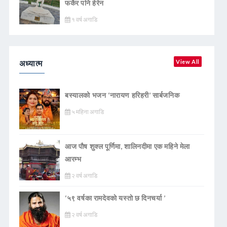
फर्केर पनि हेरेन
१ वर्ष अगाडि
अध्यात्म
View All
बस्यालको भजन ‘नारायण हरिहरी’ सार्बजनिक
५ महिना अगाडि
आज पौष शुक्ल पूर्णिमा, शालिनदीमा एक महिने मेला
आरम्भ
२ वर्ष अगाडि
‘५९ वर्षका रामदेवकाे यस्ताे छ दिनचर्या ’
२ वर्ष अगाडि