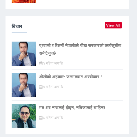
बिचार
View All
प्रवासी र रिटर्नी नेपालीको पीडा सरकारको कार्यसूचीमा
समेटिनुपर्छ
४ महिना अगाडि
ओलीको अहंकार: जनमतबाट अस्वीकार !
४ महिना अगाडि
मत अब नारालाई होइन, नतिजालाई चाहिन्छ
७ महिना अगाडि