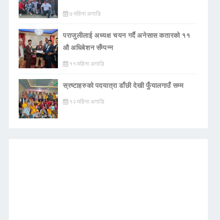
७ महिना अगाडि
पराजुलीलाई अध्यक्ष चयन गर्दै अनेसास कतारको ११
औ अधिबेशन सँम्पन्न
११ महिना अगाडि
स्रष्टाहरुको पदयात्रा डाँछी देखी फुँयालगाउँ सम्म
१२ महिना अगाडि