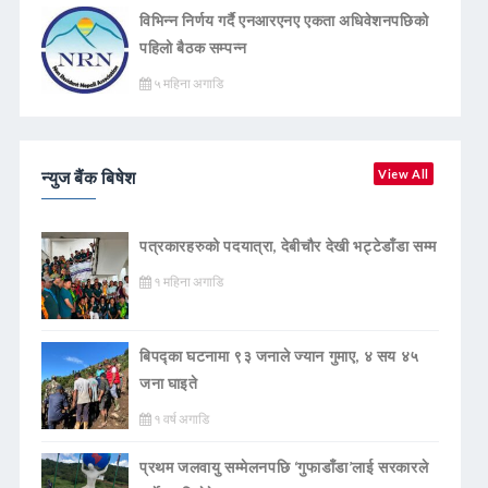
विभिन्न निर्णय गर्दै एनआरएनए एकता अधिवेशनपछिको
पहिलो बैठक सम्पन्न
५ महिना अगाडि
न्युज बैंक बिषेश
View All
पत्रकारहरुको पदयात्रा, देबीचौर देखी भट्टेडाँडा सम्म
१ महिना अगाडि
बिपद्का घटनामा ९३ जनाले ज्यान गुमाए, ४ सय ४५
जना घाइते
१ वर्ष अगाडि
प्रथम जलवायु सम्मेलनपछि ‘गुफाडाँडा’लाई सरकारले