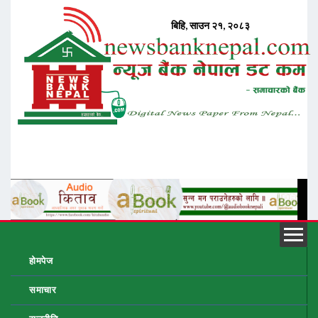
होमपेज
समाचार