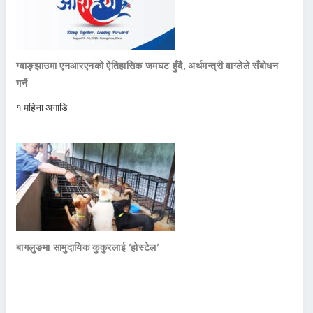
ग्वाङ्झाउमा एनआरएनको ऐतिहासिक जमघट हुँदै, अर्थमन्त्री वाग्लेले सँबोधन
गर्ने
१ महिना अगाडि
बागलुङमा सामुदायिक कुकुरलाई ‘होस्टेल’