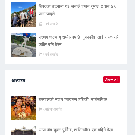
बिपद्का घटनामा ९३ जनाले ज्यान गुमाए, ४ सय ४५
जना घाइते
१ वर्ष अगाडि
प्रथम जलवायु सम्मेलनपछि ‘गुफाडाँडा’लाई सरकारले
फर्केर पनि हेरेन
१ वर्ष अगाडि
अध्यात्म
View All
बस्यालको भजन ‘नारायण हरिहरी’ सार्बजनिक
५ महिना अगाडि
आज पौष शुक्ल पूर्णिमा, शालिनदीमा एक महिने मेला