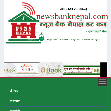
होमपेज
समाचार