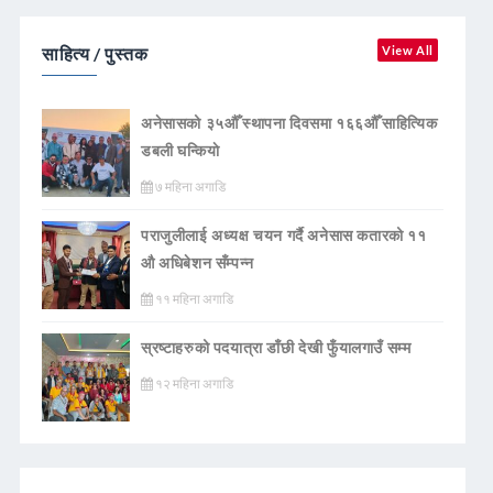
साहित्य / पुस्तक
View All
अनेसासको ३५औँ स्थापना दिवसमा १६६औँ साहित्यिक
डबली घन्कियाे
७ महिना अगाडि
पराजुलीलाई अध्यक्ष चयन गर्दै अनेसास कतारको ११
औ अधिबेशन सँम्पन्न
११ महिना अगाडि
स्रष्टाहरुको पदयात्रा डाँछी देखी फुँयालगाउँ सम्म
१२ महिना अगाडि