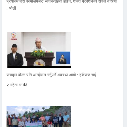
प्रधानमन्त्री कार्यालयबाट जवाफदेहिता होइन, शक्ति प्रदर्शनको संकेत देखियो
: ओली
संसद्मा बोल्न पनि आन्दोलन गर्नुपर्ने अवस्था आयो : हर्कराज राई
२ महिना अगाडि