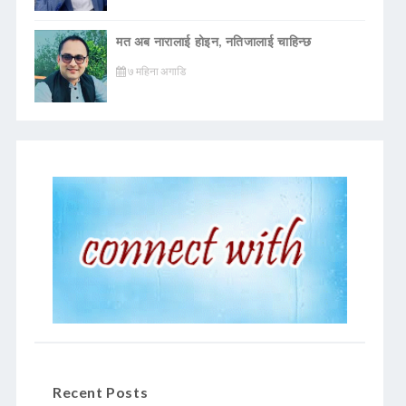
मत अब नारालाई होइन, नतिजालाई चाहिन्छ
७ महिना अगाडि
Recent Posts