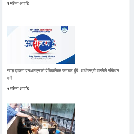
१ महिना अगाडि
ग्वाङ्झाउमा एनआरएनको ऐतिहासिक जमघट हुँदै, अर्थमन्त्री वाग्लेले सँबोधन
गर्ने
१ महिना अगाडि