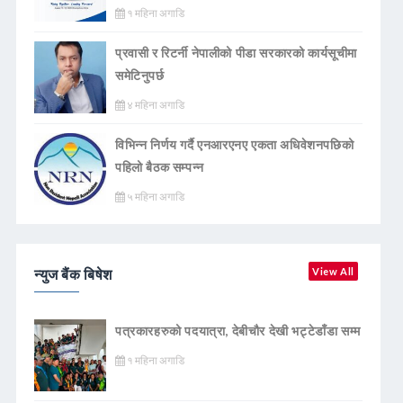
१ महिना अगाडि
प्रवासी र रिटर्नी नेपालीको पीडा सरकारको कार्यसूचीमा
समेटिनुपर्छ
४ महिना अगाडि
विभिन्न निर्णय गर्दै एनआरएनए एकता अधिवेशनपछिको
पहिलो बैठक सम्पन्न
५ महिना अगाडि
न्युज बैंक बिषेश
View All
पत्रकारहरुको पदयात्रा, देबीचौर देखी भट्टेडाँडा सम्म
१ महिना अगाडि