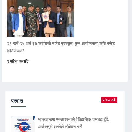
२१ खर्ब २४ अर्ब ३४ करोडको बजेट प्रस्तुत, कुन आयोजनामा कति बजेट
विनियोजन?
२ महिना अगाडि
प्रवास
View All
ग्वाङ्झाउमा एनआरएनको ऐतिहासिक जमघट हुँदै,
अर्थमन्त्री वाग्लेले सँबोधन गर्ने