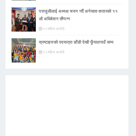
पराजुलीलाई अध्यक्ष चयन गर्दै अनेसास कतारको ११
औ अधिबेशन सँम्पन्न
११ महिना अगाडि
स्रष्टाहरुको पदयात्रा डाँछी देखी फुँयालगाउँ सम्म
१२ महिना अगाडि