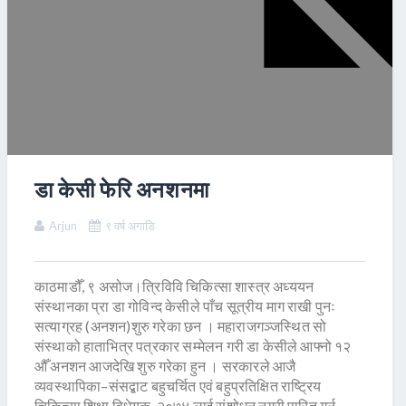
डा केसी फेरि अनशनमा
Arjun
९ वर्ष अगाडि
काठमाडौँ, ९ असोज।त्रिविवि चिकित्सा शास्त्र अध्ययन
संस्थानका प्रा डा गोविन्द केसीले पाँच सूत्रीय माग राखी पुनः
सत्याग्रह (अनशन)शुरु गरेका छन । महाराजगञ्जस्थित सो
संस्थाको हाताभित्र पत्रकार सम्मेलन गरी डा केसीले आफ्नो १२
औँ अनशन आजदेखि शुरु गरेका हुन । सरकारले आजै
व्यवस्थापिका–संसद्बाट बहुचर्चित एवं बहुप्रतिक्षित राष्ट्रिय
चिकित्सा शिक्षा विधेयक, २०७४ लाई संशोधन नगरी पारित गर्न