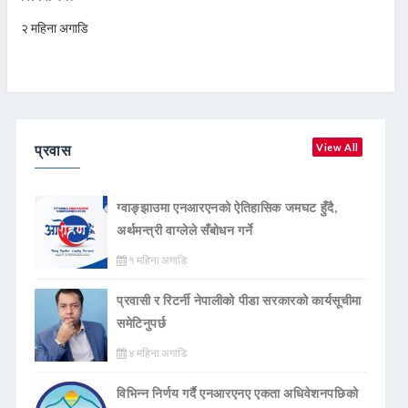
२ महिना अगाडि
प्रवास
View All
ग्वाङ्झाउमा एनआरएनको ऐतिहासिक जमघट हुँदै,
अर्थमन्त्री वाग्लेले सँबोधन गर्ने
१ महिना अगाडि
प्रवासी र रिटर्नी नेपालीको पीडा सरकारको कार्यसूचीमा
समेटिनुपर्छ
४ महिना अगाडि
विभिन्न निर्णय गर्दै एनआरएनए एकता अधिवेशनपछिको