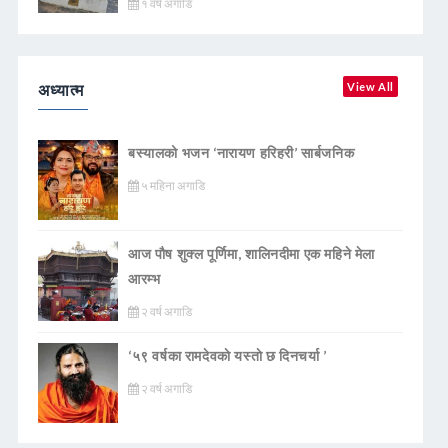
१ वर्ष अगाडि
अध्यात्म
View All
बस्यालको भजन ‘नारायण हरिहरी’ सार्बजनिक
५ महिना अगाडि
आज पौष शुक्ल पूर्णिमा, शालिनदीमा एक महिने मेला
आरम्भ
२ वर्ष अगाडि
‘५९ वर्षका रामदेवकाे यस्ताे छ दिनचर्या ’
२ वर्ष अगाडि