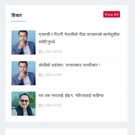
बिचार
View All
प्रवासी र रिटर्नी नेपालीको पीडा सरकारको कार्यसूचीमा
समेटिनुपर्छ
४ महिना अगाडि
ओलीको अहंकार: जनमतबाट अस्वीकार !
४ महिना अगाडि
मत अब नारालाई होइन, नतिजालाई चाहिन्छ
७ महिना अगाडि