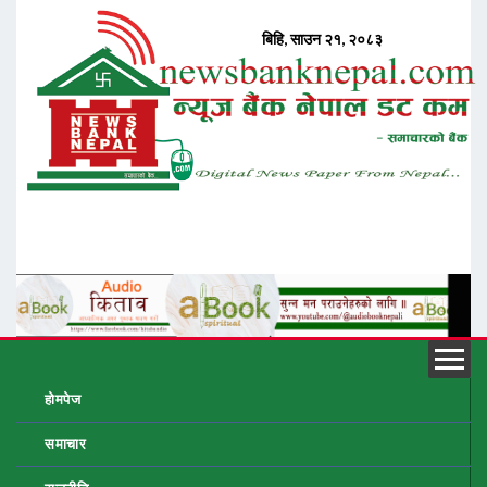
होमपेज
समाचार