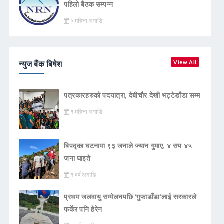
पहिलो बैठक सम्पन्न
५ महिना अगाडि
न्युज बैंक बिषेश
View All
पत्रकारहरुको पदयात्रा, देबीचौर देखी भट्टेडाँडा सम्म
१ महिना अगाडि
बिपद्का घटनामा ९३ जनाले ज्यान गुमाए, ४ सय ४५
जना घाइते
१ वर्ष अगाडि
प्रथम जलवायु सम्मेलनपछि ‘गुफाडाँडा’लाई सरकारले
फर्केर पनि हेरेन