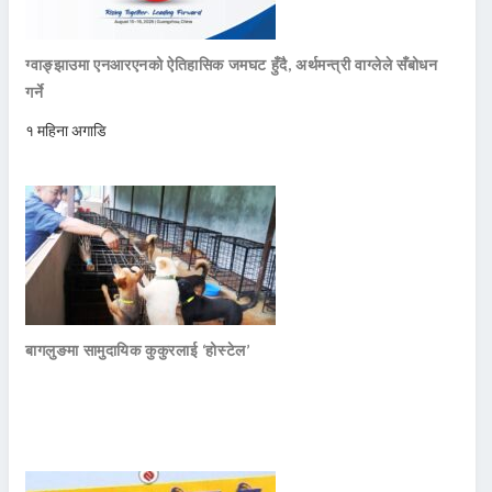
ग्वाङ्झाउमा एनआरएनको ऐतिहासिक जमघट हुँदै, अर्थमन्त्री वाग्लेले सँबोधन
गर्ने
१ महिना अगाडि
बागलुङमा सामुदायिक कुकुरलाई ‘होस्टेल’