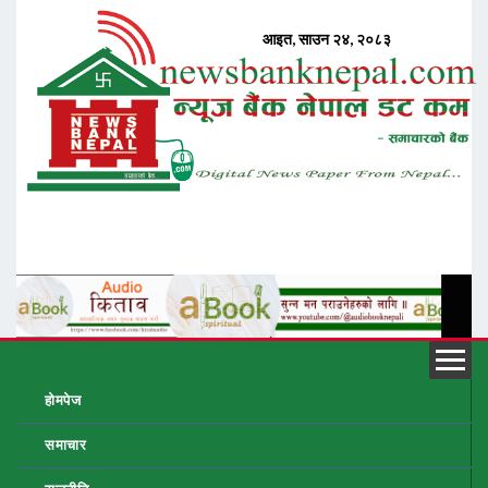
होमपेज
समाचार