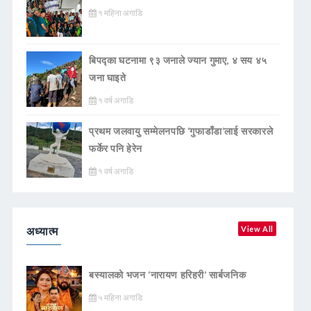
१ महिना अगाडि
बिपद्का घटनामा ९३ जनाले ज्यान गुमाए, ४ सय ४५
जना घाइते
१ वर्ष अगाडि
प्रथम जलवायु सम्मेलनपछि ‘गुफाडाँडा’लाई सरकारले
फर्केर पनि हेरेन
१ वर्ष अगाडि
अध्यात्म
View All
बस्यालको भजन ‘नारायण हरिहरी’ सार्बजनिक
५ महिना अगाडि