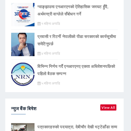
ग्वाङ्झाउमा एनआरएनको ऐतिहासिक जमघट हुँदै,
अर्थमन्त्री वाग्लेले सँबोधन गर्ने
१ महिना अगाडि
प्रवासी र रिटर्नी नेपालीको पीडा सरकारको कार्यसूचीमा
समेटिनुपर्छ
४ महिना अगाडि
विभिन्न निर्णय गर्दै एनआरएनए एकता अधिवेशनपछिको
पहिलो बैठक सम्पन्न
५ महिना अगाडि
न्युज बैंक बिषेश
View All
पत्रकारहरुको पदयात्रा, देबीचौर देखी भट्टेडाँडा सम्म