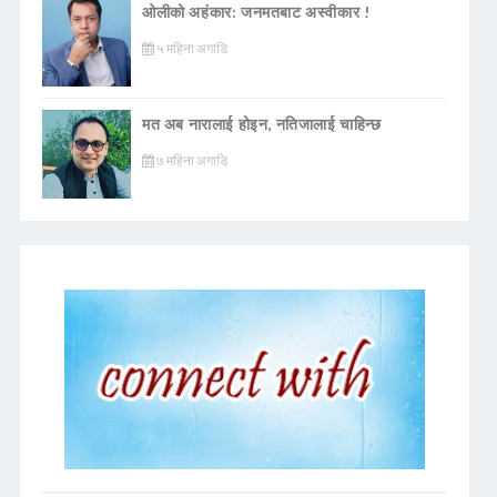
ओलीको अहंकार: जनमतबाट अस्वीकार !
५ महिना अगाडि
मत अब नारालाई होइन, नतिजालाई चाहिन्छ
७ महिना अगाडि