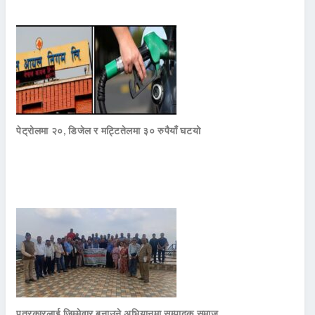
पेट्रोलमा २०, डिजेल र मट्टितेलमा ३० रुपैयाँ घटयो
पत्रकारलाई जिम्मेवार बनाउने अभियानमा सम्पादक समाज