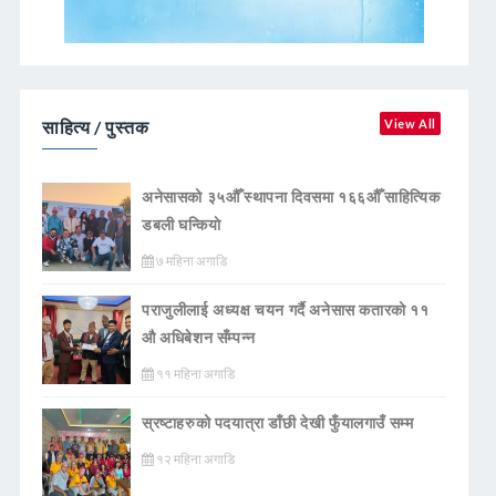
साहित्य / पुस्तक
View All
अनेसासको ३५औँ स्थापना दिवसमा १६६औँ साहित्यिक
डबली घन्कियाे
७ महिना अगाडि
पराजुलीलाई अध्यक्ष चयन गर्दै अनेसास कतारको ११
औ अधिबेशन सँम्पन्न
११ महिना अगाडि
स्रष्टाहरुको पदयात्रा डाँछी देखी फुँयालगाउँ सम्म
१२ महिना अगाडि