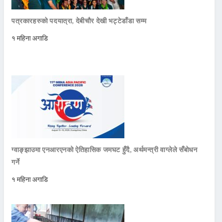
पत्रकारहरुको पदयात्रा, देबीचौर देखी भट्टेडाँडा सम्म
१ महिना अगाडि
ग्वाङ्झाउमा एनआरएनको ऐतिहासिक जमघट हुँदै, अर्थमन्त्री वाग्लेले सँबोधन
गर्ने
१ महिना अगाडि