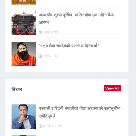
आज पौष शुक्ल पूर्णिमा, शालिनदीमा एक महिने मेला
आरम्भ
२ वर्ष अगाडि
‘५९ वर्षका रामदेवकाे यस्ताे छ दिनचर्या ’
२ वर्ष अगाडि
बिचार
View All
प्रवासी र रिटर्नी नेपालीको पीडा सरकारको कार्यसूचीमा
समेटिनुपर्छ
४ महिना अगाडि