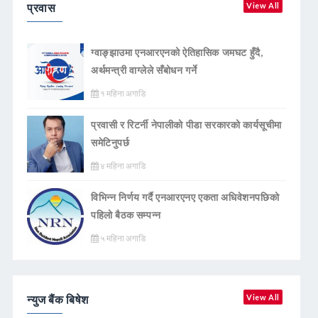
प्रवास
View All
ग्वाङ्झाउमा एनआरएनको ऐतिहासिक जमघट हुँदै,
अर्थमन्त्री वाग्लेले सँबोधन गर्ने
१ महिना अगाडि
प्रवासी र रिटर्नी नेपालीको पीडा सरकारको कार्यसूचीमा
समेटिनुपर्छ
४ महिना अगाडि
विभिन्न निर्णय गर्दै एनआरएनए एकता अधिवेशनपछिको
पहिलो बैठक सम्पन्न
५ महिना अगाडि
न्युज बैंक बिषेश
View All