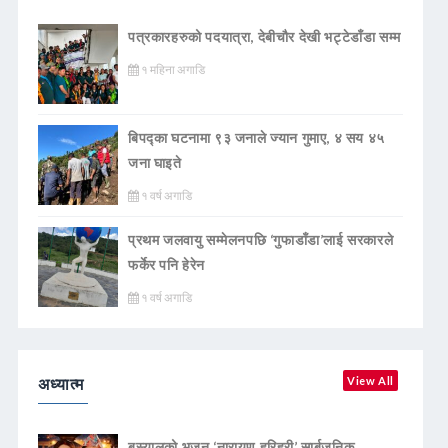
पत्रकारहरुको पदयात्रा, देबीचौर देखी भट्टेडाँडा सम्म
१ महिना अगाडि
बिपद्का घटनामा ९३ जनाले ज्यान गुमाए, ४ सय ४५
जना घाइते
१ वर्ष अगाडि
प्रथम जलवायु सम्मेलनपछि ‘गुफाडाँडा’लाई सरकारले
फर्केर पनि हेरेन
१ वर्ष अगाडि
अध्यात्म
View All
बस्यालको भजन ‘नारायण हरिहरी’ सार्बजनिक