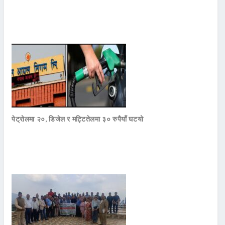
पेट्रोलमा २०, डिजेल र मट्टितेलमा ३० रुपैयाँ घटयो