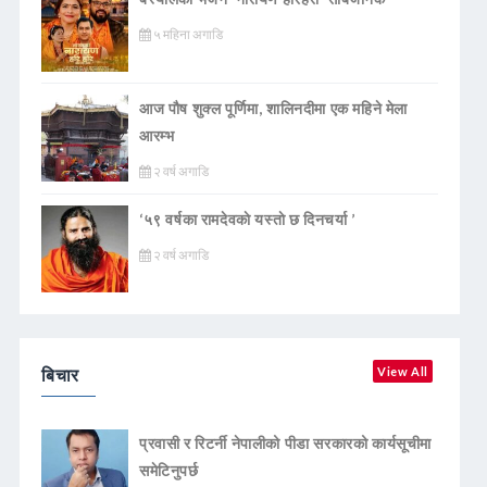
५ महिना अगाडि
आज पौष शुक्ल पूर्णिमा, शालिनदीमा एक महिने मेला
आरम्भ
२ वर्ष अगाडि
‘५९ वर्षका रामदेवकाे यस्ताे छ दिनचर्या ’
२ वर्ष अगाडि
बिचार
View All
प्रवासी र रिटर्नी नेपालीको पीडा सरकारको कार्यसूचीमा
समेटिनुपर्छ