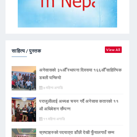
साहित्य / पुस्तक
View All
अनेसासको ३५औँ स्थापना दिवसमा १६६औँ साहित्यिक
डबली घन्कियाे
७ महिना अगाडि
पराजुलीलाई अध्यक्ष चयन गर्दै अनेसास कतारको ११
औ अधिबेशन सँम्पन्न
११ महिना अगाडि
स्रष्टाहरुको पदयात्रा डाँछी देखी फुँयालगाउँ सम्म