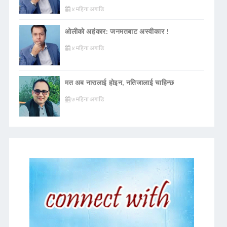
४ महिना अगाडि
ओलीको अहंकार: जनमतबाट अस्वीकार !
४ महिना अगाडि
मत अब नारालाई होइन, नतिजालाई चाहिन्छ
७ महिना अगाडि