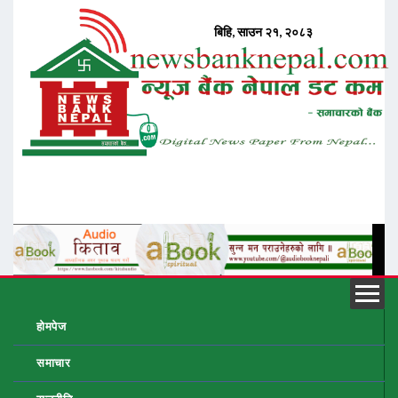
होमपेज
समाचार