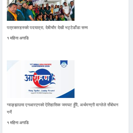
पत्रकारहरुको पदयात्रा, देबीचौर देखी भट्टेडाँडा सम्म
१ महिना अगाडि
ग्वाङ्झाउमा एनआरएनको ऐतिहासिक जमघट हुँदै, अर्थमन्त्री वाग्लेले सँबोधन
गर्ने
१ महिना अगाडि