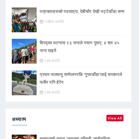
पत्रकारहरुको पदयात्रा, देबीचौर देखी भट्टेडाँडा सम्म
१ महिना अगाडि
बिपद्का घटनामा ९३ जनाले ज्यान गुमाए, ४ सय ४५
जना घाइते
१ वर्ष अगाडि
प्रथम जलवायु सम्मेलनपछि ‘गुफाडाँडा’लाई सरकारले
फर्केर पनि हेरेन
१ वर्ष अगाडि
अध्यात्म
View All
बस्यालको भजन ‘नारायण हरिहरी’ सार्बजनिक