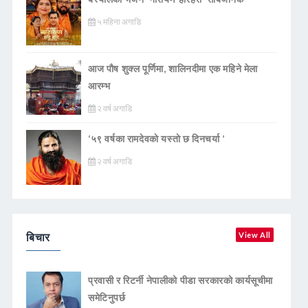
५ महिना अगाडि
आज पौष शुक्ल पूर्णिमा, शालिनदीमा एक महिने मेला
आरम्भ
२ वर्ष अगाडि
‘५९ वर्षका रामदेवकाे यस्ताे छ दिनचर्या ’
२ वर्ष अगाडि
बिचार
View All
प्रवासी र रिटर्नी नेपालीको पीडा सरकारको कार्यसूचीमा
समेटिनुपर्छ