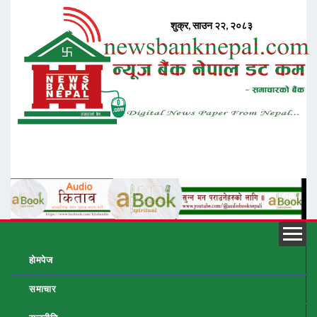
होमपेज
समाचार