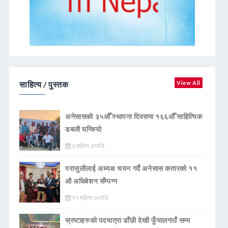
साहित्य / पुस्तक
View All
अनेसासको ३५औँ स्थापना दिवसमा १६६औँ साहित्यिक
डबली घन्कियाे
७ महिना अगाडि
पराजुलीलाई अध्यक्ष चयन गर्दै अनेसास कतारको ११
औ अधिबेशन सँम्पन्न
११ महिना अगाडि
स्रष्टाहरुको पदयात्रा डाँछी देखी फुँयालगाउँ सम्म