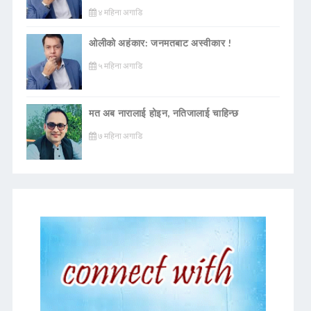
४ महिना अगाडि
ओलीको अहंकार: जनमतबाट अस्वीकार !
५ महिना अगाडि
मत अब नारालाई होइन, नतिजालाई चाहिन्छ
७ महिना अगाडि