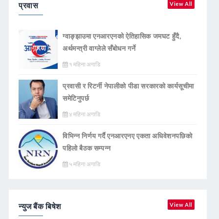
प्रवास
View All
ग्वाङ्झाउमा एनआरएनको ऐतिहासिक जमघट हुँदै,
अर्थमन्त्री वाग्लेले सँबोधन गर्ने
१ महिना अगाडि
प्रवासी र रिटर्नी नेपालीको पीडा सरकारको कार्यसूचीमा
समेटिनुपर्छ
४ महिना अगाडि
विभिन्न निर्णय गर्दै एनआरएनए एकता अधिवेशनपछिको
पहिलो बैठक सम्पन्न
५ महिना अगाडि
न्युज बैंक बिषेश
View All