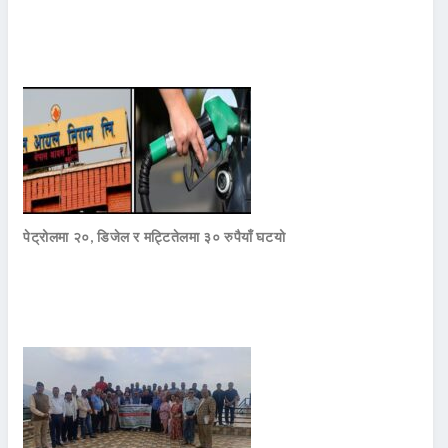
पेट्रोलमा २०, डिजेल र मट्टितेलमा ३० रुपैयाँ घटयो