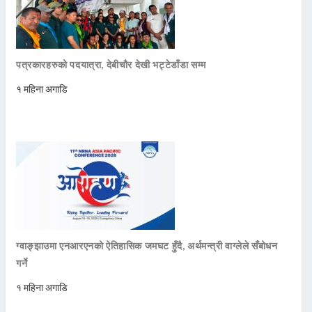
पत्रकारहरुको पदयात्रा, देबीचौर देखी भट्टेडाँडा सम्म
१ महिना अगाडि
ग्वाङ्झाउमा एनआरएनको ऐतिहासिक जमघट हुँदै, अर्थमन्त्री वाग्लेले सँबोधन
गर्ने
१ महिना अगाडि