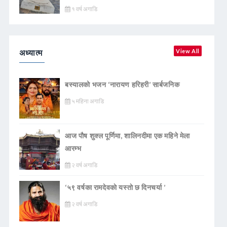
१ वर्ष अगाडि
अध्यात्म
View All
बस्यालको भजन ‘नारायण हरिहरी’ सार्बजनिक
५ महिना अगाडि
आज पौष शुक्ल पूर्णिमा, शालिनदीमा एक महिने मेला
आरम्भ
२ वर्ष अगाडि
‘५९ वर्षका रामदेवकाे यस्ताे छ दिनचर्या ’
२ वर्ष अगाडि