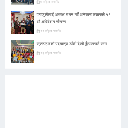
७ महिना अगाडि
पराजुलीलाई अध्यक्ष चयन गर्दै अनेसास कतारको ११
औ अधिबेशन सँम्पन्न
११ महिना अगाडि
स्रष्टाहरुको पदयात्रा डाँछी देखी फुँयालगाउँ सम्म
१२ महिना अगाडि