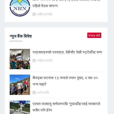
पहिलो बैठक सम्पन्न
५ महिना अगाडि
न्युज बैंक बिषेश
View All
पत्रकारहरुको पदयात्रा, देबीचौर देखी भट्टेडाँडा सम्म
१ महिना अगाडि
बिपद्का घटनामा ९३ जनाले ज्यान गुमाए, ४ सय ४५
जना घाइते
१ वर्ष अगाडि
प्रथम जलवायु सम्मेलनपछि ‘गुफाडाँडा’लाई सरकारले
फर्केर पनि हेरेन