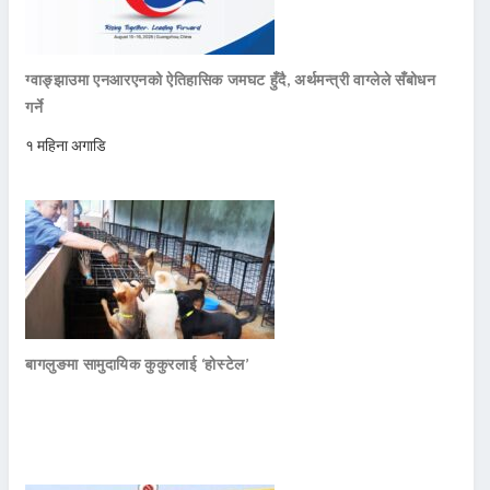
ग्वाङ्झाउमा एनआरएनको ऐतिहासिक जमघट हुँदै, अर्थमन्त्री वाग्लेले सँबोधन
गर्ने
१ महिना अगाडि
बागलुङमा सामुदायिक कुकुरलाई ‘होस्टेल’