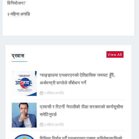
विनियोजन?
२ महिना अगाडि
प्रवास
View All
ग्वाङ्झाउमा एनआरएनको ऐतिहासिक जमघट हुँदै,
अर्थमन्त्री वाग्लेले सँबोधन गर्ने
१ महिना अगाडि
प्रवासी र रिटर्नी नेपालीको पीडा सरकारको कार्यसूचीमा
समेटिनुपर्छ
४ महिना अगाडि
विभिन्न निर्णय गर्दै एनआरएनए एकता अधिवेशनपछिको