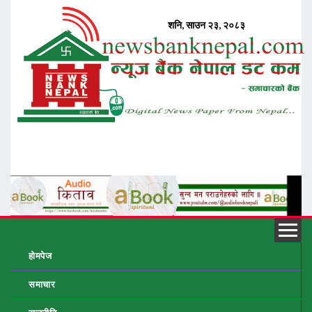
होमपेज
समाचार