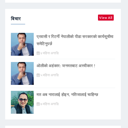
बिचार
View All
प्रवासी र रिटर्नी नेपालीको पीडा सरकारको कार्यसूचीमा
समेटिनुपर्छ
४ महिना अगाडि
ओलीको अहंकार: जनमतबाट अस्वीकार !
५ महिना अगाडि
मत अब नारालाई होइन, नतिजालाई चाहिन्छ
७ महिना अगाडि