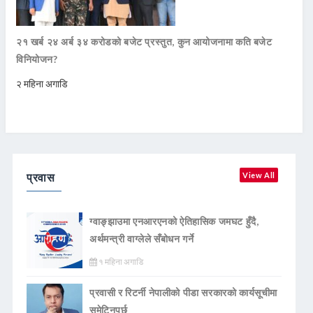
२१ खर्ब २४ अर्ब ३४ करोडको बजेट प्रस्तुत, कुन आयोजनामा कति बजेट
विनियोजन?
२ महिना अगाडि
प्रवास
View All
ग्वाङ्झाउमा एनआरएनको ऐतिहासिक जमघट हुँदै,
अर्थमन्त्री वाग्लेले सँबोधन गर्ने
१ महिना अगाडि
प्रवासी र रिटर्नी नेपालीको पीडा सरकारको कार्यसूचीमा
समेटिनुपर्छ