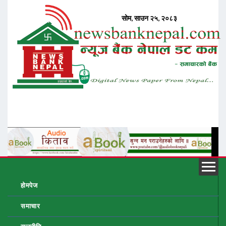
होमपेज
समाचार