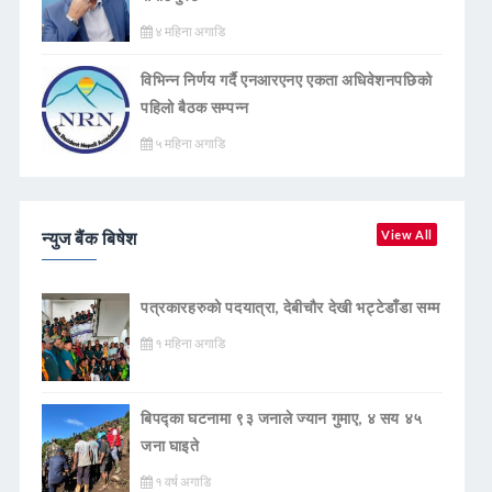
४ महिना अगाडि
विभिन्न निर्णय गर्दै एनआरएनए एकता अधिवेशनपछिको
पहिलो बैठक सम्पन्न
५ महिना अगाडि
न्युज बैंक बिषेश
View All
पत्रकारहरुको पदयात्रा, देबीचौर देखी भट्टेडाँडा सम्म
१ महिना अगाडि
बिपद्का घटनामा ९३ जनाले ज्यान गुमाए, ४ सय ४५
जना घाइते
१ वर्ष अगाडि