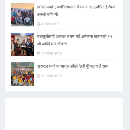
अनेसासको ३५औँ स्थापना दिवसमा १६६औँ साहित्यिक
डबली घन्कियाे
७ महिना अगाडि
पराजुलीलाई अध्यक्ष चयन गर्दै अनेसास कतारको ११
औ अधिबेशन सँम्पन्न
११ महिना अगाडि
स्रष्टाहरुको पदयात्रा डाँछी देखी फुँयालगाउँ सम्म
१२ महिना अगाडि