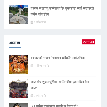
प्रथम जलवायु सम्मेलनपछि ‘गुफाडाँडा’लाई सरकारले
फर्केर पनि हेरेन
१ वर्ष अगाडि
अध्यात्म
View All
बस्यालको भजन ‘नारायण हरिहरी’ सार्बजनिक
५ महिना अगाडि
आज पौष शुक्ल पूर्णिमा, शालिनदीमा एक महिने मेला
आरम्भ
२ वर्ष अगाडि
‘५९ वर्षका रामदेवकाे यस्ताे छ दिनचर्या ’