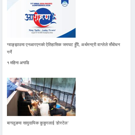
ग्वाङ्झाउमा एनआरएनको ऐतिहासिक जमघट हुँदै, अर्थमन्त्री वाग्लेले सँबोधन
गर्ने
१ महिना अगाडि
बागलुङमा सामुदायिक कुकुरलाई ‘होस्टेल’