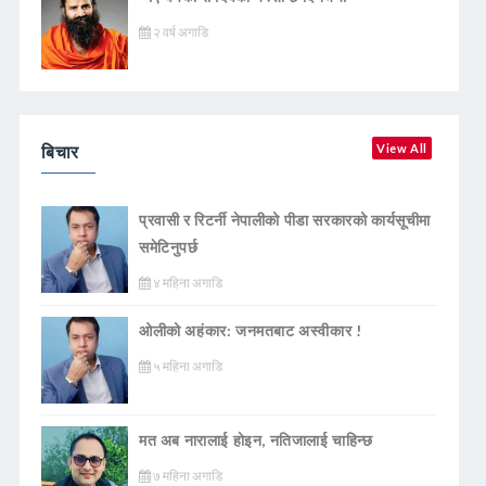
२ वर्ष अगाडि
बिचार
View All
प्रवासी र रिटर्नी नेपालीको पीडा सरकारको कार्यसूचीमा
समेटिनुपर्छ
४ महिना अगाडि
ओलीको अहंकार: जनमतबाट अस्वीकार !
५ महिना अगाडि
मत अब नारालाई होइन, नतिजालाई चाहिन्छ
७ महिना अगाडि