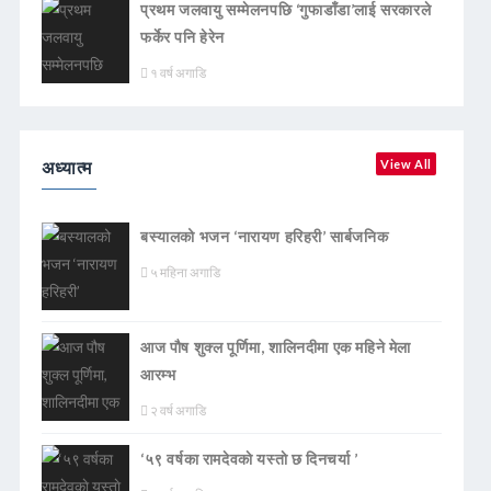
प्रथम जलवायु सम्मेलनपछि ‘गुफाडाँडा’लाई सरकारले
फर्केर पनि हेरेन
१ वर्ष अगाडि
अध्यात्म
View All
बस्यालको भजन ‘नारायण हरिहरी’ सार्बजनिक
५ महिना अगाडि
आज पौष शुक्ल पूर्णिमा, शालिनदीमा एक महिने मेला
आरम्भ
२ वर्ष अगाडि
‘५९ वर्षका रामदेवकाे यस्ताे छ दिनचर्या ’