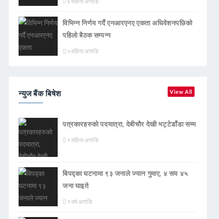
४ महिना अगाडि
विभिन्न निर्णय गर्दै एनआरएनए एकता अधिवेशनपछिको
पहिलो बैठक सम्पन्न
५ महिना अगाडि
न्युज बैंक बिषेश
View All
पत्रकारहरुको पदयात्रा, देबीचौर देखी भट्टेडाँडा सम्म
१ महिना अगाडि
बिपद्का घटनामा ९३ जनाले ज्यान गुमाए, ४ सय ४५
जना घाइते
१ वर्ष अगाडि