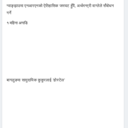
ग्वाङ्झाउमा एनआरएनको ऐतिहासिक जमघट हुँदै, अर्थमन्त्री वाग्लेले सँबोधन
गर्ने
१ महिना अगाडि
बागलुङमा सामुदायिक कुकुरलाई ‘होस्टेल’