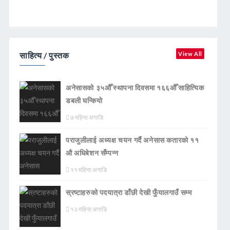
साहित्य / पुस्तक
View All
अनेसासको ३५औँ स्थापना दिवसमा १६६औँ साहित्यिक
डबली घन्कियाे
७ महिना अगाडि
पराजुलीलाई अध्यक्ष चयन गर्दै अनेसास कतारको ११
औ अधिबेशन सँम्पन्न
११ महिना अगाडि
स्रष्टाहरुको पदयात्रा डाँछी देखी फुँयालगाउँ सम्म
१२ महिना अगाडि