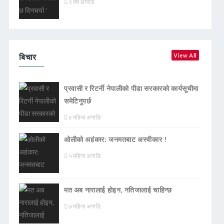
२ वर्ष अगाडि
बिचार
View All
प्रवासी र रिटर्नी नेपालीको पीडा सरकारको कार्यसूचीमा
समेटिनुपर्छ
४ महिना अगाडि
ओलीको अहंकार: जनमतबाट अस्वीकार !
५ महिना अगाडि
मत अब नारालाई होइन, नतिजालाई चाहिन्छ
७ महिना अगाडि