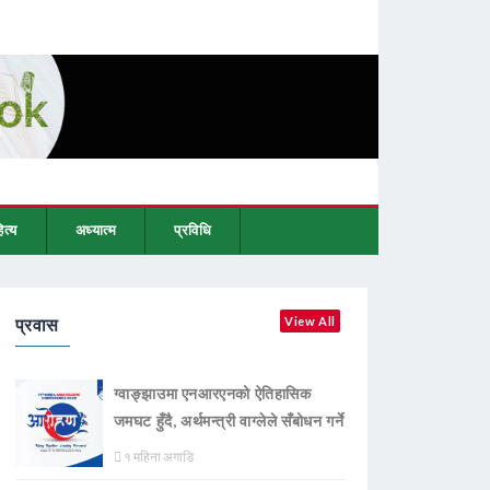
ित्य
अध्यात्म
प्रविधि
प्रवास
View All
ग्वाङ्झाउमा एनआरएनको ऐतिहासिक
जमघट हुँदै, अर्थमन्त्री वाग्लेले सँबोधन गर्ने
१ महिना अगाडि