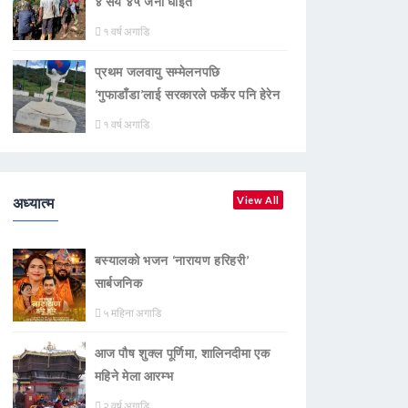
४ सय ४५ जना घाइते
१ वर्ष अगाडि
प्रथम जलवायु सम्मेलनपछि
‘गुफाडाँडा’लाई सरकारले फर्केर पनि हेरेन
१ वर्ष अगाडि
अध्यात्म
View All
बस्यालको भजन ‘नारायण हरिहरी’
सार्बजनिक
५ महिना अगाडि
आज पौष शुक्ल पूर्णिमा, शालिनदीमा एक
महिने मेला आरम्भ
२ वर्ष अगाडि