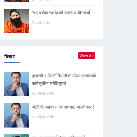
‘५९ वर्षका रामदेवकाे यस्ताे छ दिनचर्या ’
२ वर्ष अगाडि
बिचार
View All
प्रवासी र रिटर्नी नेपालीको पीडा सरकारको
कार्यसूचीमा समेटिनुपर्छ
४ महिना अगाडि
ओलीको अहंकार: जनमतबाट अस्वीकार !
५ महिना अगाडि