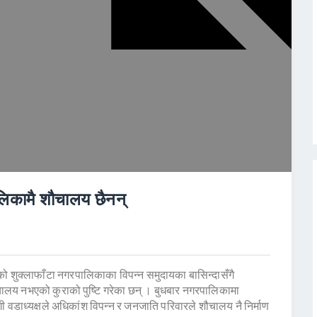
लिकामै शौचालय छैनन्
को शुक्लाफाँटा नगरपालिकाका विपन्न समुदायका बासिन्दासँगै
ालय नभएको कुराको पुष्टि गरेका छन् । बुधबार नगरपालिकामा
 वडाध्यक्षले अधिकांश विपन्न र जनजाति परिवारले शौचालय नै निर्माण