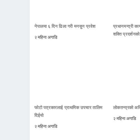
नेपालमा ६ दिन ढिला गरी मनसुन प्रवेश
प्रधानमन्त्री क
शक्ति प्रदर्शनक
२ महिना अगाडि
फोटो पत्रकारलाई प्राथमिक उपचार तालिम
लोकतन्त्रको अक्
दिईयो
२ महिना अगाडि
२ महिना अगाडि