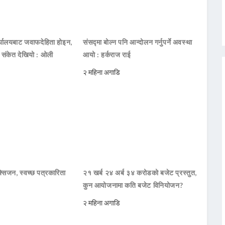
ार्यालयबाट जवाफदेहिता होइन,
संसद्मा बोल्न पनि आन्दोलन गर्नुपर्ने अवस्था
ो संकेत देखियो : ओली
आयो : हर्कराज राई
२ महिना अगाडि
सिजन, स्वच्छ पत्रकारिता
२१ खर्ब २४ अर्ब ३४ करोडको बजेट प्रस्तुत,
कुन आयोजनामा कति बजेट विनियोजन?
२ महिना अगाडि