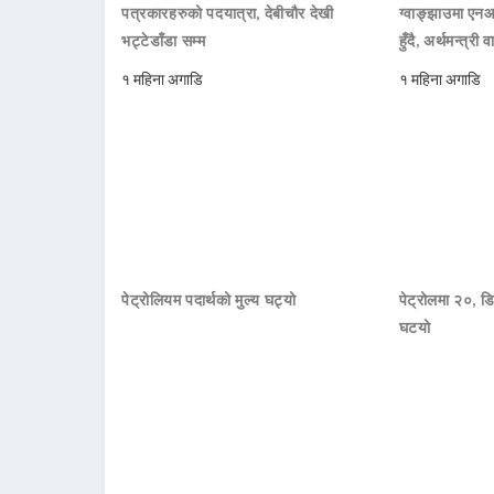
पत्रकारहरुको पदयात्रा, देबीचौर देखी
ग्वाङ्झाउमा ए
भट्टेडाँडा सम्म
हुँदै, अर्थमन्त्री व
१ महिना अगाडि
१ महिना अगाडि
पेट्रोलियम पदार्थको मुल्य घट्यो
पेट्रोलमा २०, डि
घटयो