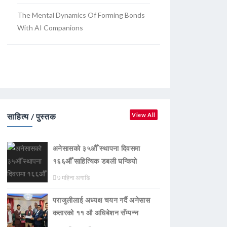
The Mental Dynamics Of Forming Bonds
With AI Companions
साहित्य / पुस्तक
View All
अनेसासको ३५औँ स्थापना दिवसमा
१६६औँ साहित्यिक डबली घन्कियाे
७ महिना अगाडि
पराजुलीलाई अध्यक्ष चयन गर्दै अनेसास
कतारको ११ औ अधिबेशन सँम्पन्न