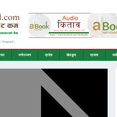
ापार
मनोरञ्जन
प्रदेश
खेलकुद
प्रवास
साह