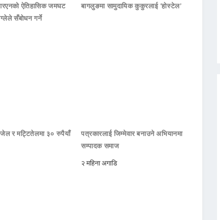
नआरएनको ऐतिहासिक जमघट
बागलुङमा सामुदायिक कुकुरलाई ‘होस्टेल’
ाग्लेले सँबोधन गर्ने
जेल र मट्टितेलमा ३० रुपैयाँ
पत्रकारलाई जिम्मेवार बनाउने अभियानमा
सम्पादक समाज
२ महिना अगाडि