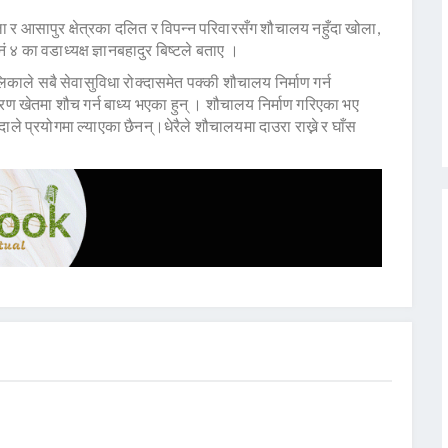
ा र आसापुर क्षेत्रका दलित र विपन्न परिवारसँग शौचालय नहुँदा खोला,
 ४ का वडाध्यक्ष ज्ञानबहादुर बिष्टले बताए ।
ले सबै सेवासुविधा रोक्दासमेत पक्की शौचालय निर्माण गर्न
 खेतमा शौच गर्न बाध्य भएका हुन् । शौचालय निर्माण गरिएका भए
 प्रयोगमा ल्याएका छैनन्।धेरैले शौचालयमा दाउरा राख्ने र घाँस