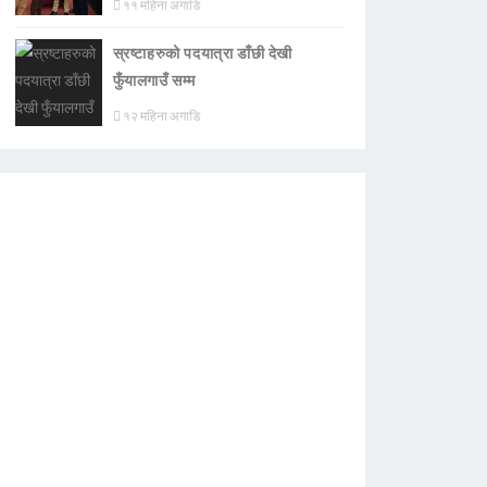
११ महिना अगाडि
स्रष्टाहरुको पदयात्रा डाँछी देखी
फुँयालगाउँ सम्म
१२ महिना अगाडि