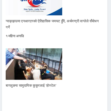
ग्वाङ्झाउमा एनआरएनको ऐतिहासिक जमघट हुँदै, अर्थमन्त्री वाग्लेले सँबोधन
गर्ने
१ महिना अगाडि
बागलुङमा सामुदायिक कुकुरलाई ‘होस्टेल’