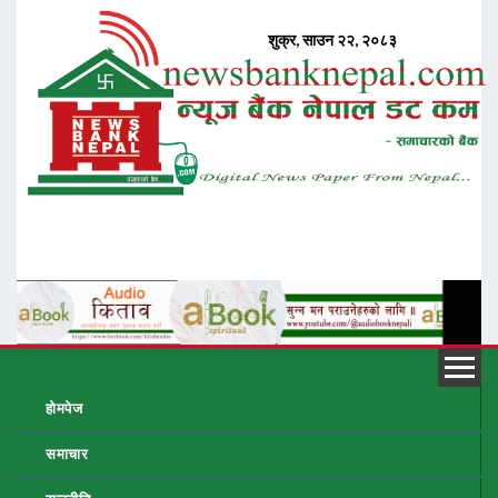
होमपेज
समाचार