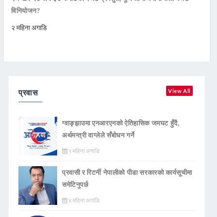
विनियोजन?
२ महिना अगाडि
प्रवास
View All
ग्वाङ्झाउमा एनआरएनको ऐतिहासिक जमघट हुँदै,
अर्थमन्त्री वाग्लेले सँबोधन गर्ने
१ महिना अगाडि
प्रवासी र रिटर्नी नेपालीको पीडा सरकारको कार्यसूचीमा
समेटिनुपर्छ
४ महिना अगाडि