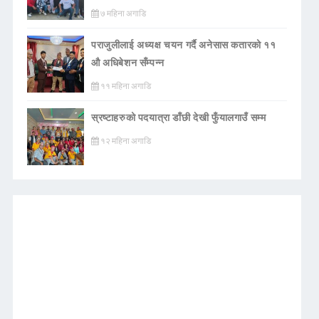
७ महिना अगाडि
पराजुलीलाई अध्यक्ष चयन गर्दै अनेसास कतारको ११
औ अधिबेशन सँम्पन्न
११ महिना अगाडि
स्रष्टाहरुको पदयात्रा डाँछी देखी फुँयालगाउँ सम्म
१२ महिना अगाडि