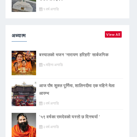
१ वर्ष अगाडि
अध्यात्म
View All
बस्यालको भजन ‘नारायण हरिहरी’ सार्बजनिक
५ महिना अगाडि
आज पौष शुक्ल पूर्णिमा, शालिनदीमा एक महिने मेला
आरम्भ
२ वर्ष अगाडि
‘५९ वर्षका रामदेवकाे यस्ताे छ दिनचर्या ’
२ वर्ष अगाडि