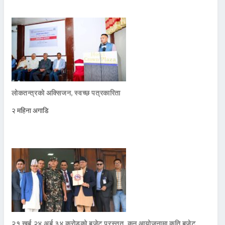
लोकतन्त्रको अक्सिजन, स्वच्छ पत्रकारिता
२ महिना अगाडि
२१ खर्ब २४ अर्ब ३४ करोडको बजेट प्रस्तुत, कुन आयोजनामा कति बजेट