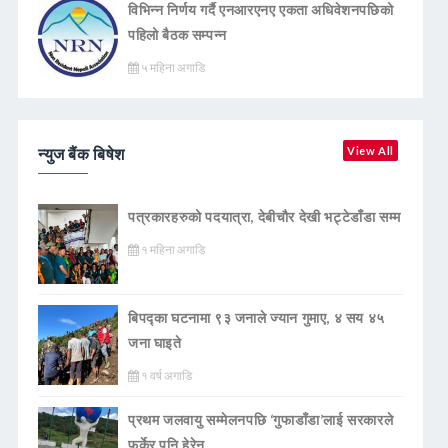
विभिन्न निर्णय गर्दै एनआरएनए एकता अधिवेशनपछिको
पहिलो बैठक सम्पन्न
५ महिना अगाडि
न्युज बैंक बिषेश
View All
पत्रकारहरुको पदयात्रा, देबीचौर देखी भट्टेडाँडा सम्म
१ महिना अगाडि
बिपद्का घटनामा ९३ जनाले ज्यान गुमाए, ४ सय ४५
जना घाइते
१ वर्ष अगाडि
प्रथम जलवायु सम्मेलनपछि ‘गुफाडाँडा’लाई सरकारले
फर्केर पनि हेरेन