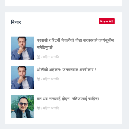
बिचार
View All
प्रवासी र रिटर्नी नेपालीको पीडा सरकारको कार्यसूचीमा
समेटिनुपर्छ
४ महिना अगाडि
ओलीको अहंकार: जनमतबाट अस्वीकार !
४ महिना अगाडि
मत अब नारालाई होइन, नतिजालाई चाहिन्छ
७ महिना अगाडि