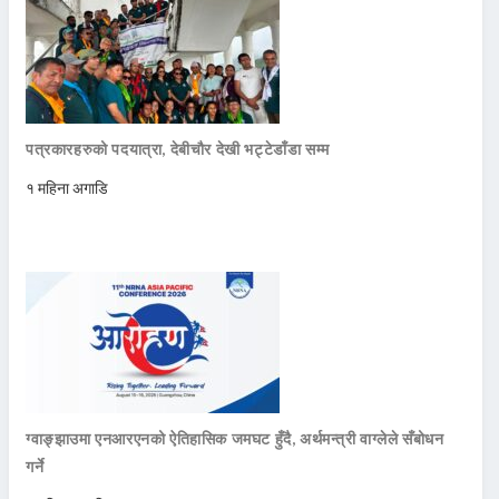
पत्रकारहरुको पदयात्रा, देबीचौर देखी भट्टेडाँडा सम्म
१ महिना अगाडि
ग्वाङ्झाउमा एनआरएनको ऐतिहासिक जमघट हुँदै, अर्थमन्त्री वाग्लेले सँबोधन
गर्ने