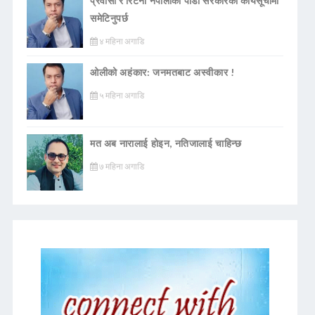
प्रवासी र रिटर्नी नेपालीको पीडा सरकारको कार्यसूचीमा
समेटिनुपर्छ
४ महिना अगाडि
ओलीको अहंकार: जनमतबाट अस्वीकार !
५ महिना अगाडि
मत अब नारालाई होइन, नतिजालाई चाहिन्छ
७ महिना अगाडि