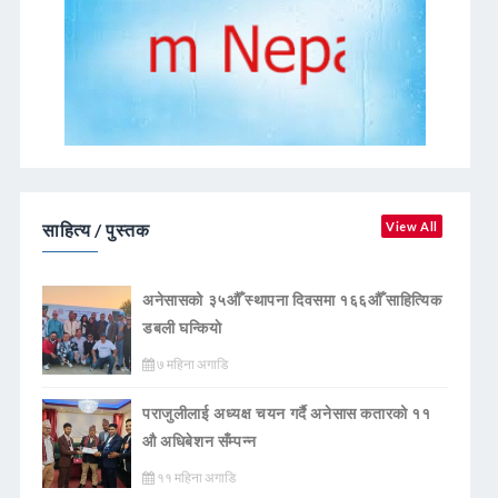
साहित्य / पुस्तक
View All
अनेसासको ३५औँ स्थापना दिवसमा १६६औँ साहित्यिक
डबली घन्कियाे
७ महिना अगाडि
पराजुलीलाई अध्यक्ष चयन गर्दै अनेसास कतारको ११
औ अधिबेशन सँम्पन्न
११ महिना अगाडि