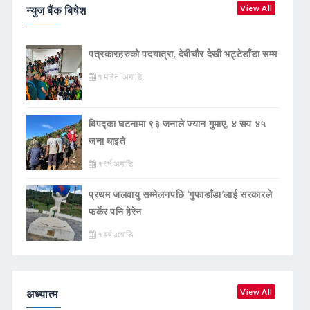
न्युज बैंक बिषेश
View All
पत्रकारहरुको पदयात्रा, देबीचौर देखी भट्टेडाँडा सम्म
१ महिना अगाडि
बिपद्का घटनामा ९३ जनाले ज्यान गुमाए, ४ सय ४५
जना घाइते
१ वर्ष अगाडि
प्रथम जलवायु सम्मेलनपछि ‘गुफाडाँडा’लाई सरकारले
फर्केर पनि हेरेन
१ वर्ष अगाडि
अध्यात्म
View All