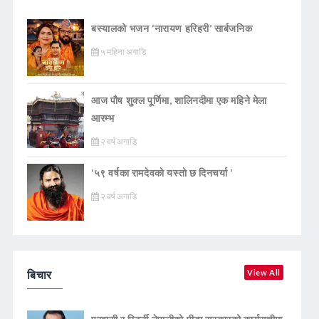
बस्यालको भजन ‘नारायण हरिहरी’ सार्बजनिक
५ महिना अगाडि
आज पौष शुक्ल पूर्णिमा, शालिनदीमा एक महिने मेला
आरम्भ
२ वर्ष अगाडि
‘५९ वर्षका रामदेवकाे यस्ताे छ दिनचर्या ’
२ वर्ष अगाडि
बिचार
View All