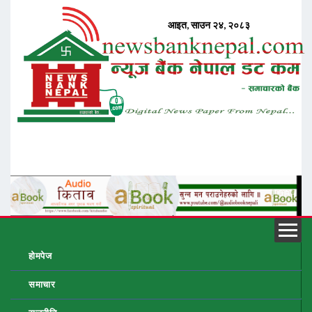
होमपेज
समाचार