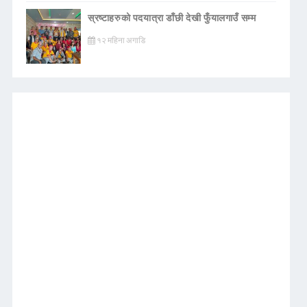
स्रष्टाहरुको पदयात्रा डाँछी देखी फुँयालगाउँ सम्म
१२ महिना अगाडि