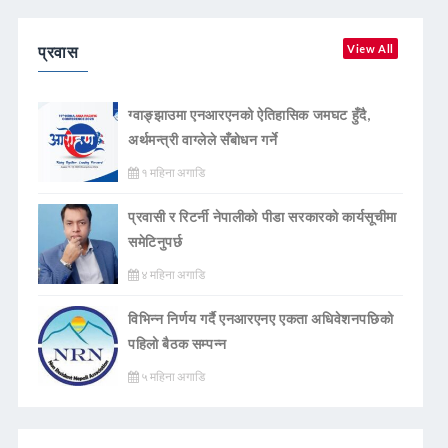
प्रवास
View All
ग्वाङ्झाउमा एनआरएनको ऐतिहासिक जमघट हुँदै,
अर्थमन्त्री वाग्लेले सँबोधन गर्ने
१ महिना अगाडि
प्रवासी र रिटर्नी नेपालीको पीडा सरकारको कार्यसूचीमा
समेटिनुपर्छ
४ महिना अगाडि
विभिन्न निर्णय गर्दै एनआरएनए एकता अधिवेशनपछिको
पहिलो बैठक सम्पन्न
५ महिना अगाडि