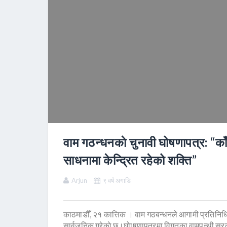
वाम गठन्धनकाे चुनावी घोषणापत्र: “का
साधनामा केन्द्रित रहेको शक्ति”
Arjun
९ वर्ष अगाडि
काठमाडौँ, २१ कात्तिक । वाम गठबन्धनले आगामी प्रतिनि
सार्वजनिक गरेकाे छ।घोाषणापत्रमा विगतका वामपन्थी सर