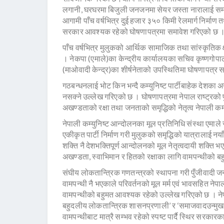
लगानी, घरघरमा बिजुली जनजनमा सेयर जस्ता नारालाई समावे
आगामी पाँच वर्षभित्र दुई हजार ३५० किमी रेलमार्ग निर्माण 
सरकार आवश्यक रहेको घोषणापत्रमा समावेश गरिएको छ 
पाँच वर्षभित्र मुलुकको आर्थिक सामाजिक तथा सांस्कृतिक 
। नेकपा (एमाले)का केन्द्रीय कार्यालयका सचिव कृष्णगोपाल
(माओवादी केन्द्र)का शीर्षनेताको उपस्थितिमा घोषणापत्र 
गठबन्धनलाई भोट किन भन्दै कम्युनिष्ट पार्टीबाहेक देशका अन्
नसक्ने उल्लेख गरिएको छ । घोषणापत्रमा नेपाल राष्ट्रको पुन
अखण्डताको रक्षा तथा जनताको समृद्धिको नेतृत्व नेपाली कम
नेपाली कम्युनिष्ट आन्दोलनका मूल प्रतिनिधि संस्था एमाले 
एकीकृत पार्टी निर्माण गरी मुलुकको समृद्धिको यात्रालाई न
शक्ति नै देशभक्तिपूर्ण आन्दोलनको मूल नेतृत्वदायी शक्ति भ
अखण्डता, स्वाभिमान र हितको रक्षाका लागि वामपन्थीको
संघीय लोकतान्त्रिक गणतन्त्रको स्थापना गरी पुँजीवादी जनवाद
वामपन्थी नै भएकाले परिवर्तनको मूल मर्म एवं भावसहित ने
वामपन्थीको बहुमत आवश्यक रहेको उल्लेख गरिएको छ । नेप
बहुदलीय लोकतान्त्रिक शासनप्रणाली’ र ‘समाजवादउन्मुख
वामपन्थीबाट मात्रै सम्भव रहेको स्पष्ट पार्दै स्थिर सरकार