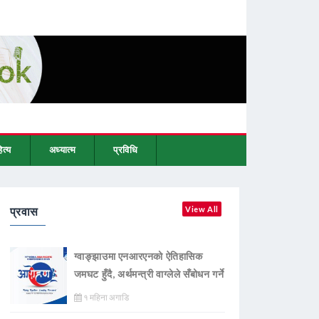
ित्य
अध्यात्म
प्रविधि
प्रवास
View All
ग्वाङ्झाउमा एनआरएनको ऐतिहासिक
जमघट हुँदै, अर्थमन्त्री वाग्लेले सँबोधन गर्ने
१ महिना अगाडि