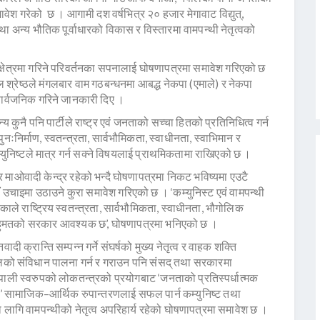
श गरेको छ । आगामी दश वर्षभित्र २० हजार मेगावाट विद्युत्,
तथा अन्य भौतिक पूर्वाधारको विकास र विस्तारमा वामपन्थी नेतृत्वको
।
क्षेत्रमा गरिने परिवर्तनका सपनालाई घोषणापत्रमा समावेश गरिएको छ
 श्रेष्ठले मंगलबार वाम गठबन्धनमा आबद्ध नेकपा (एमाले) र नेकपा
सार्वजनिक गरिने जानकारी दिए ।
य कुनै पनि पार्टीले राष्ट्र एवं जनताको सच्चा हितको प्रतिनिधित्व गर्न
ःनिर्माण, स्वतन्त्रता, सार्वभौमिकता, स्वाधीनता, स्वाभिमान र
्युनिष्टले मात्र गर्न सक्ने विषयलाई प्राथमिकतामा राखिएको छ ।
र माओवादी केन्द्र रहेको भन्दै घोषणापत्रमा निकट भविष्यमा एउटै
याँ उचाइमा उठाउने कुरा समावेश गरिएको छ । ‘कम्युनिस्ट एवं वामपन्थी
एकाले राष्ट्रिय स्वतन्त्रता, सार्वभौमिकता, स्वाधीनता, भौगोलिक
 बहुमतको सरकार आवश्यक छ’, घोषणापत्रमा भनिएको छ ।
ी क्रान्ति सम्पन्न गर्ने संघर्षको मुख्य नेतृत्व र वाहक शक्ति
पालको संविधान पालना गर्न र गराउन पनि संसद् तथा सरकारमा
ाली स्वरुपको लोकतन्त्रको प्रयोगबाट ‘जनताको प्रतिस्पर्धात्मक
’ सामाजिक–आर्थिक रुपान्तरणलाई सफल पार्न कम्युनिष्ट तथा
का लागि वामपन्थीको नेतृत्व अपरिहार्य रहेको घोषणापत्रमा समावेश छ ।