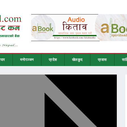
ापार
मनोरञ्जन
प्रदेश
खेलकुद
प्रवास
साह