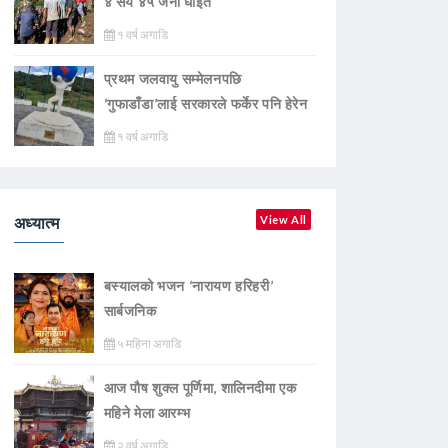
४ सय ४५ जना घाइते
१ वर्ष अगाडि
प्रथम जलवायु सम्मेलनपछि
‘गुफाडाँडा’लाई सरकारले फर्केर पनि हेरेन
१ वर्ष अगाडि
अध्यात्म
View All
बस्यालको भजन ‘नारायण हरिहरी’
सार्बजनिक
५ महिना अगाडि
आज पौष शुक्ल पूर्णिमा, शालिनदीमा एक
महिने मेला आरम्भ
२ वर्ष अगाडि