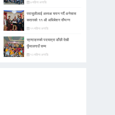
७ महिना अगाडि
पराजुलीलाई अध्यक्ष चयन गर्दै अनेसास
कतारको ११ औ अधिबेशन सँम्पन्न
११ महिना अगाडि
स्रष्टाहरुको पदयात्रा डाँछी देखी
फुँयालगाउँ सम्म
१२ महिना अगाडि