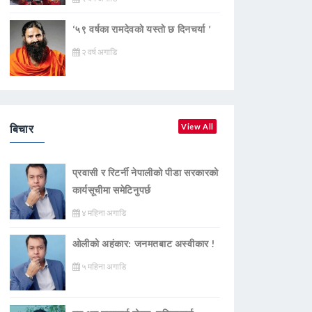
‘५९ वर्षका रामदेवकाे यस्ताे छ दिनचर्या ’
२ वर्ष अगाडि
बिचार
View All
प्रवासी र रिटर्नी नेपालीको पीडा सरकारको
कार्यसूचीमा समेटिनुपर्छ
४ महिना अगाडि
ओलीको अहंकार: जनमतबाट अस्वीकार !
५ महिना अगाडि