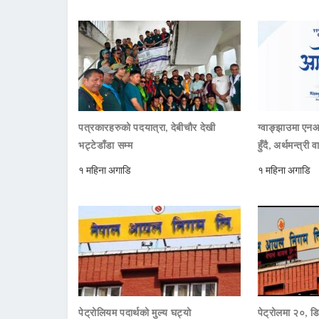
पत्रकारहरुको पदयात्रा, देबीचौर देखी
ग्वाङ्झाउमा ए
भट्टेडाँडा सम्म
हुँदै, अर्थमन्त्री व
१ महिना अगाडि
१ महिना अगाडि
पेट्रोलियम पदार्थको मुल्य घट्यो
पेट्रोलमा २०, डि