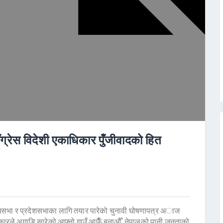
ँग्रेस विदेशी एकाधिकार पुँजीवादको हित
धिसभा र प्रदेशसभाका लागि तयार पारेको चुनावी घोषणापत्र अाज
कारले अगाडि सारेको आफ्नो गाउँ आफैँ बनाऔँ, नेपालको पानी जनताको