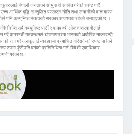
फूहरुलाई नेपाली जनताको सामु सही साबित गरेको स्पष्ट पार्दै
 उच्च आर्थिक वृद्धि, सन्तुलित परराष्ट्र नीति तथा लगानीको वातावारण
हीले पनि कम्युनिष्ट नेतृत्वको सरकार आवश्यक रहेको जनाइएको छ ।
र्नकै निम्ति सबै कम्युनिष्ट पार्टी र वामपन्थी लोकतन्त्रवादीलाई
त गर्दै वामपन्थी गठबन्धनले घोषणापत्रमा भारतको अघोषित नाकाबन्दी
भिमानको रक्षा गरेर आफूलाई व्यवहारमा प्रमाणित गरिसकेको स्पष्ट पारेको
य रुपमा पुँजीपति वर्गको प्रतिनिधित्व गर्ने, विदेशी एकाधिकार
िप्पणी गरेको छ ।