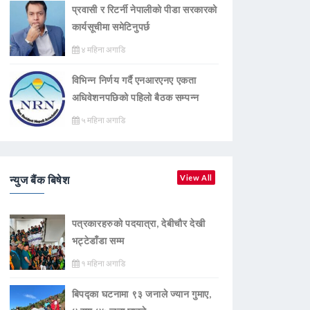
प्रवासी र रिटर्नी नेपालीको पीडा सरकारको
कार्यसूचीमा समेटिनुपर्छ
४ महिना अगाडि
विभिन्न निर्णय गर्दै एनआरएनए एकता
अधिवेशनपछिको पहिलो बैठक सम्पन्न
५ महिना अगाडि
न्युज बैंक बिषेश
View All
पत्रकारहरुको पदयात्रा, देबीचौर देखी
भट्टेडाँडा सम्म
१ महिना अगाडि
बिपद्का घटनामा ९३ जनाले ज्यान गुमाए,