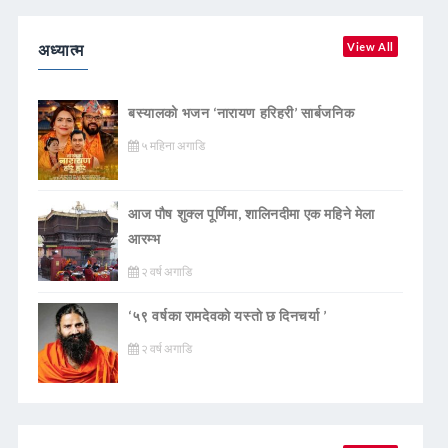
अध्यात्म
View All
बस्यालको भजन ‘नारायण हरिहरी’ सार्बजनिक
५ महिना अगाडि
आज पौष शुक्ल पूर्णिमा, शालिनदीमा एक महिने मेला
आरम्भ
२ वर्ष अगाडि
‘५९ वर्षका रामदेवकाे यस्ताे छ दिनचर्या ’
२ वर्ष अगाडि