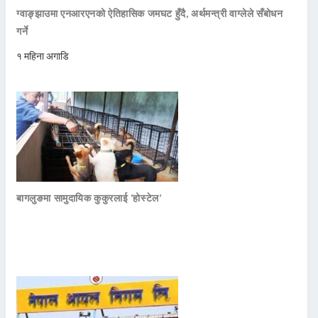
ग्वाङ्झाउमा एनआरएनको ऐतिहासिक जमघट हुँदै, अर्थमन्त्री वाग्लेले सँबोधन
गर्ने
१ महिना अगाडि
बागलुङमा सामुदायिक कुकुरलाई ‘होस्टेल’