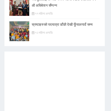
औ अधिबेशन सँम्पन्न
११ महिना अगाडि
स्रष्टाहरुको पदयात्रा डाँछी देखी फुँयालगाउँ सम्म
१२ महिना अगाडि