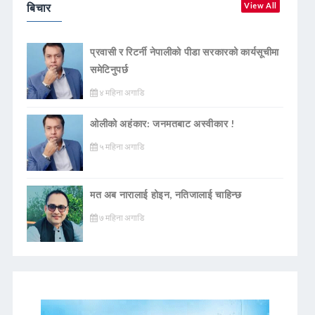
बिचार
View All
प्रवासी र रिटर्नी नेपालीको पीडा सरकारको कार्यसूचीमा
समेटिनुपर्छ
४ महिना अगाडि
ओलीको अहंकार: जनमतबाट अस्वीकार !
५ महिना अगाडि
मत अब नारालाई होइन, नतिजालाई चाहिन्छ
७ महिना अगाडि