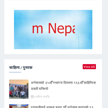
साहित्य / पुस्तक
View All
अनेसासको ३५औँ स्थापना दिवसमा १६६औँ साहित्यिक
डबली घन्कियाे
७ महिना अगाडि
पराजुलीलाई अध्यक्ष चयन गर्दै अनेसास कतारको ११