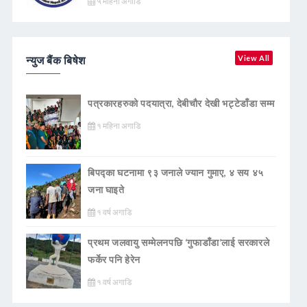
५ महिना अगाडि
न्युज बैंक बिषेश
View All
पत्रकारहरुको पदयात्रा, देबीचौर देखी भट्टेडाँडा सम्म
१ महिना अगाडि
बिपद्का घटनामा ९३ जनाले ज्यान गुमाए, ४ सय ४५
जना घाइते
१ वर्ष अगाडि
प्रथम जलवायु सम्मेलनपछि ‘गुफाडाँडा’लाई सरकारले
फर्केर पनि हेरेन
१ वर्ष अगाडि