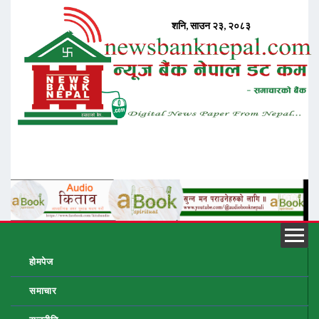
होमपेज
समाचार