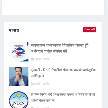
प्रवास
View All
ग्वाङ्झाउमा एनआरएनको ऐतिहासिक जमघट हुँदै,
अर्थमन्त्री वाग्लेले सँबोधन गर्ने
१ महिना अगाडि
प्रवासी र रिटर्नी नेपालीको पीडा सरकारको कार्यसूचीमा
समेटिनुपर्छ
४ महिना अगाडि
विभिन्न निर्णय गर्दै एनआरएनए एकता अधिवेशनपछिको
पहिलो बैठक सम्पन्न