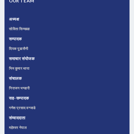
OUR TEAM
अध्यक्ष
सोविता सिम्खडा
सम्पादक
दिपक पुडासैनी
समाचार संयोजक
भिम कुमार थापा
संचालक
निराजन भण्डारी
सह-सम्पादक
गणेश प्रसाद वन्जाडे
संम्वाददाता
महेश्वर नेपाल