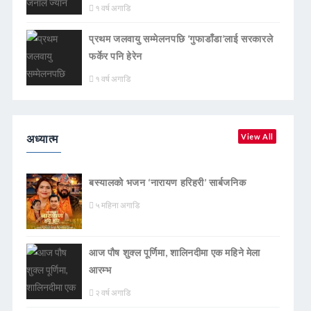
१ वर्ष अगाडि
प्रथम जलवायु सम्मेलनपछि ‘गुफाडाँडा’लाई सरकारले
फर्केर पनि हेरेन
१ वर्ष अगाडि
अध्यात्म
View All
बस्यालको भजन ‘नारायण हरिहरी’ सार्बजनिक
५ महिना अगाडि
आज पौष शुक्ल पूर्णिमा, शालिनदीमा एक महिने मेला
आरम्भ
२ वर्ष अगाडि