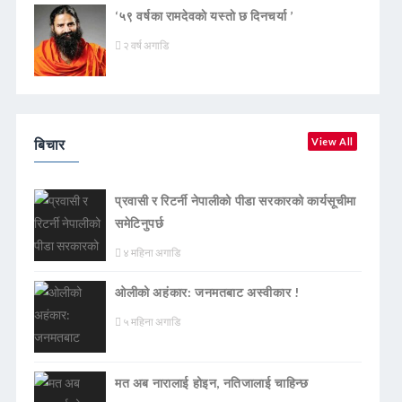
‘५९ वर्षका रामदेवकाे यस्ताे छ दिनचर्या ’
२ वर्ष अगाडि
बिचार
View All
प्रवासी र रिटर्नी नेपालीको पीडा सरकारको कार्यसूचीमा
समेटिनुपर्छ
४ महिना अगाडि
ओलीको अहंकार: जनमतबाट अस्वीकार !
५ महिना अगाडि
मत अब नारालाई होइन, नतिजालाई चाहिन्छ