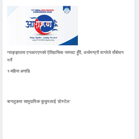
ग्वाङ्झाउमा एनआरएनको ऐतिहासिक जमघट हुँदै, अर्थमन्त्री वाग्लेले सँबोधन
गर्ने
१ महिना अगाडि
बागलुङमा सामुदायिक कुकुरलाई ‘होस्टेल’