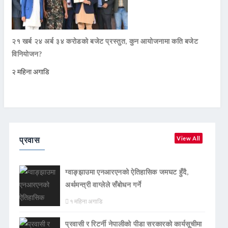
२१ खर्ब २४ अर्ब ३४ करोडको बजेट प्रस्तुत, कुन आयोजनामा कति बजेट
विनियोजन?
२ महिना अगाडि
प्रवास
View All
ग्वाङ्झाउमा एनआरएनको ऐतिहासिक जमघट हुँदै,
अर्थमन्त्री वाग्लेले सँबोधन गर्ने
१ महिना अगाडि
प्रवासी र रिटर्नी नेपालीको पीडा सरकारको कार्यसूचीमा