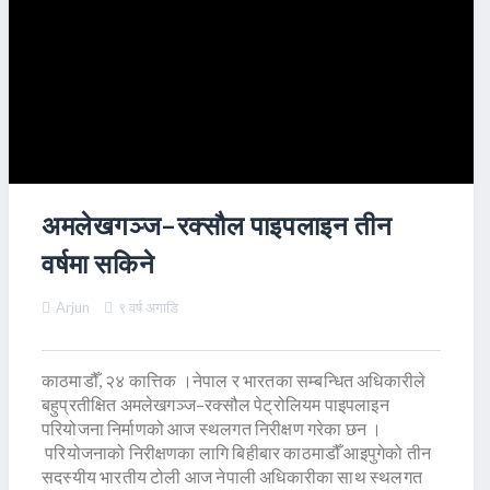
अमलेखगञ्ज–रक्सौल पाइपलाइन तीन
वर्षमा सकिने
Arjun
९ वर्ष अगाडि
काठमाडौँ, २४ कात्तिक ।नेपाल र भारतका सम्बन्धित अधिकारीले
बहुप्रतीक्षित अमलेखगञ्ज–रक्सौल पेट्रोलियम पाइपलाइन
परियोजना निर्माणको आज स्थलगत निरीक्षण गरेका छन ।
परियोजनाको निरीक्षणका लागि बिहीबार काठमाडौँ आइपुगेको तीन
सदस्यीय भारतीय टोली आज नेपाली अधिकारीका साथ स्थलगत