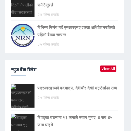
समेटिनुपर्छ
४ महिना अगाडि
विभिन्न निर्णय गर्दै एनआरएनए एकता अधिवेशनपछिको
पहिलो बैठक सम्पन्न
५ महिना अगाडि
न्युज बैंक बिषेश
View All
पत्रकारहरुको पदयात्रा, देबीचौर देखी भट्टेडाँडा सम्म
१ महिना अगाडि
बिपद्का घटनामा ९३ जनाले ज्यान गुमाए, ४ सय ४५
जना घाइते