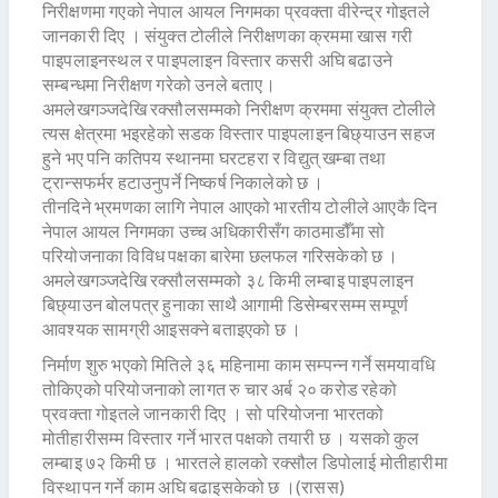
निरीक्षणमा गएको नेपाल आयल निगमका प्रवक्ता वीरेन्द्र गोइतले
जानकारी दिए । संयुक्त टोलीले निरीक्षणका क्रममा खास गरी
पाइपलाइनस्थल र पाइपलाइन विस्तार कसरी अघि बढाउने
सम्बन्धमा निरीक्षण गरेको उनले बताए।
अमलेखगञ्जदेखि रक्सौलसम्मको निरीक्षण क्रममा संयुक्त टोलीले
त्यस क्षेत्रमा भइरहेको सडक विस्तार पाइपलाइन बिछ्याउन सहज
हुने भए पनि कतिपय स्थानमा घरटहरा र विद्युत् खम्बा तथा
ट्रान्सफर्मर हटाउनुपर्ने निष्कर्ष निकालेको छ ।
तीनदिने भ्रमणका लागि नेपाल आएको भारतीय टोलीले आएकै दिन
नेपाल आयल निगमका उच्च अधिकारीसँग काठमाडौँमा सो
परियोजनाका विविध पक्षका बारेमा छलफल गरिसकेको छ ।
अमलेखगञ्जदेखि रक्सौलसम्मको ३८ किमी लम्बाइ पाइपलाइन
बिछ्याउन बोलपत्र हुनाका साथै आगामी डिसेम्बरसम्म सम्पूर्ण
आवश्यक सामग्री आइसक्ने बताइएको छ ।
निर्माण शुरु भएको मितिले ३६ महिनामा काम सम्पन्न गर्ने समयावधि
तोकिएको परियोजनाको लागत रु चार अर्ब २० करोड रहेको
प्रवक्ता गोइतले जानकारी दिए । सो परियोजना भारतको
मोतीहारीसम्म विस्तार गर्ने भारत पक्षको तयारी छ । यसको कुल
लम्बाइ ७२ किमी छ । भारतले हालको रक्सौल डिपोलाई मोतीहारीमा
विस्थापन गर्ने काम अघि बढाइसकेको छ ।(रासस)