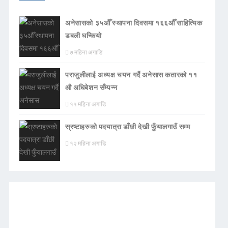
अनेसासको ३५औँ स्थापना दिवसमा १६६औँ साहित्यिक
डबली घन्कियाे
७ महिना अगाडि
पराजुलीलाई अध्यक्ष चयन गर्दै अनेसास कतारको ११
औ अधिबेशन सँम्पन्न
११ महिना अगाडि
स्रष्टाहरुको पदयात्रा डाँछी देखी फुँयालगाउँ सम्म
१२ महिना अगाडि