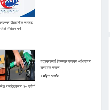
नआरएनको ऐतिहासिक जमघट
ाग्लेले सँबोधन गर्ने
पत्रकारलाई जिम्मेवार बनाउने अभियानमा
सम्पादक समाज
२ महिना अगाडि
जेल र मट्टितेलमा ३० रुपैयाँ