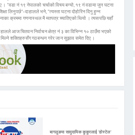
िए । “वडा नं १९ नेपालको चर्चाको विषय बन्यो, १९ नं वडामा जुन घटना
शिक्षा लिनुपर्छ”–दाहालले भने, “त्यस्ता घटना दोहोरिन दिनु हुन्न
ाका क्रममा गणनास्थल मै मतपत्र च्यातिएको थियो । त्यसपछि यहाँ
ालले आज चितवन निर्वाचन क्षेत्र नं ३ का विभिन्न १० ठाउँमा भएको
र मिल्ने शक्तिहरुसँग गठबन्धन गरेर जान सुझाव समेत दिए ।
बागलुङमा सामुदायिक कुकुरलाई ‘होस्टेल’