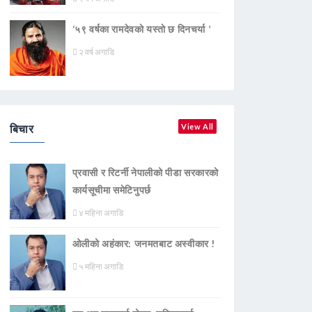
‘५९ वर्षका रामदेवकाे यस्ताे छ दिनचर्या ’
२ वर्ष अगाडि
बिचार
View All
प्रवासी र रिटर्नी नेपालीको पीडा सरकारको
कार्यसूचीमा समेटिनुपर्छ
४ महिना अगाडि
ओलीको अहंकार: जनमतबाट अस्वीकार !
५ महिना अगाडि