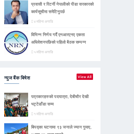
प्रवासी र रिटर्नी नेपालीको पीडा सरकारको
कार्यसूचीमा समेटिनुपर्छ
४ महिना अगाडि
विभिन्न निर्णय गर्दै एनआरएनए एकता
अधिवेशनपछिको पहिलो बैठक सम्पन्न
५ महिना अगाडि
न्युज बैंक बिषेश
View All
पत्रकारहरुको पदयात्रा, देबीचौर देखी
भट्टेडाँडा सम्म
१ महिना अगाडि
बिपद्का घटनामा ९३ जनाले ज्यान गुमाए,