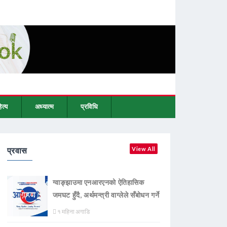
ित्य
अध्यात्म
प्रविधि
प्रवास
View All
ग्वाङ्झाउमा एनआरएनको ऐतिहासिक
जमघट हुँदै, अर्थमन्त्री वाग्लेले सँबोधन गर्ने
१ महिना अगाडि