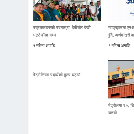
पत्रकारहरुको पदयात्रा, देबीचौर देखी
ग्वाङ्झाउमा ए
भट्टेडाँडा सम्म
हुँदै, अर्थमन्त्री व
१ महिना अगाडि
१ महिना अगाडि
पेट्रोलियम पदार्थको मुल्य घट्यो
पेट्रोलमा २०, डि
घटयो