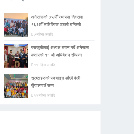
अनेसासको ३५औँ स्थापना दिवसमा
१६६औँ साहित्यिक डबली घन्कियाे
७ महिना अगाडि
पराजुलीलाई अध्यक्ष चयन गर्दै अनेसास
कतारको ११ औ अधिबेशन सँम्पन्न
११ महिना अगाडि
स्रष्टाहरुको पदयात्रा डाँछी देखी
फुँयालगाउँ सम्म
१२ महिना अगाडि