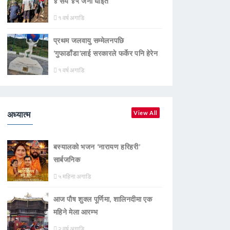
४ सय ४५ जना घाइते
१ वर्ष अगाडि
प्रथम जलवायु सम्मेलनपछि
‘गुफाडाँडा’लाई सरकारले फर्केर पनि हेरेन
१ वर्ष अगाडि
अध्यात्म
View All
बस्यालको भजन ‘नारायण हरिहरी’
सार्बजनिक
५ महिना अगाडि
आज पौष शुक्ल पूर्णिमा, शालिनदीमा एक
महिने मेला आरम्भ
२ वर्ष अगाडि