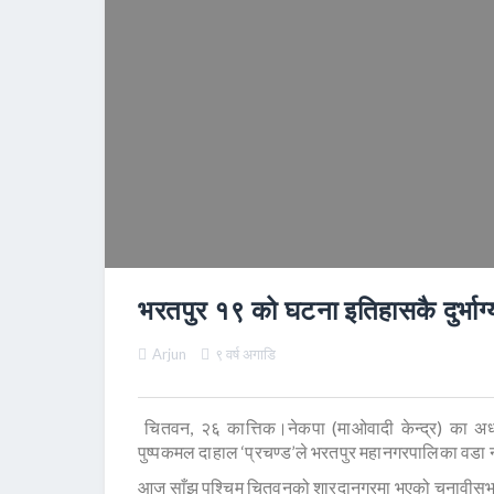
भरतपुर १९ को घटना इतिहासकै दुर्भाग्यप
Arjun
९ वर्ष अगाडि
चितवन, २६ कात्तिक।नेकपा (माओवादी केन्द्र) का अध्यक
पुष्पकमल दाहाल ‘प्रचण्ड’ले भरतपुर महानगरपालिका वडा नं 
आज साँझ पश्चिम चितवनको शारदानगरमा भएको चुनावीसभालाई