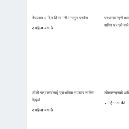
नेपालमा ६ दिन ढिला गरी मनसुन प्रवेश
प्रधानमन्त्री क
शक्ति प्रदर्शनक
२ महिना अगाडि
फोटो पत्रकारलाई प्राथमिक उपचार तालिम
लोकतन्त्रको अक्
दिईयो
२ महिना अगाडि
२ महिना अगाडि