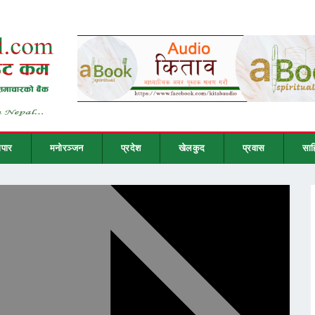
ापार
मनोरञ्जन
प्रदेश
खेलकुद
प्रवास
साह