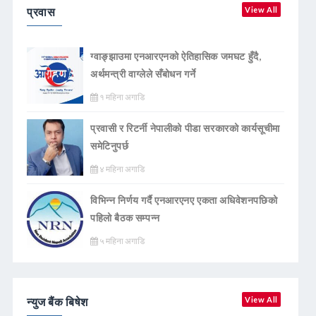
प्रवास
View All
ग्वाङ्झाउमा एनआरएनको ऐतिहासिक जमघट हुँदै,
अर्थमन्त्री वाग्लेले सँबोधन गर्ने
१ महिना अगाडि
प्रवासी र रिटर्नी नेपालीको पीडा सरकारको कार्यसूचीमा
समेटिनुपर्छ
४ महिना अगाडि
विभिन्न निर्णय गर्दै एनआरएनए एकता अधिवेशनपछिको
पहिलो बैठक सम्पन्न
५ महिना अगाडि
न्युज बैंक बिषेश
View All