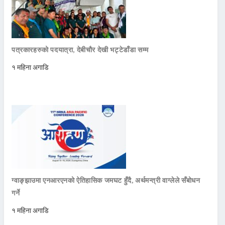
पत्रकारहरुको पदयात्रा, देबीचौर देखी भट्टेडाँडा सम्म
१ महिना अगाडि
ग्वाङ्झाउमा एनआरएनको ऐतिहासिक जमघट हुँदै, अर्थमन्त्री वाग्लेले सँबोधन
गर्ने
१ महिना अगाडि