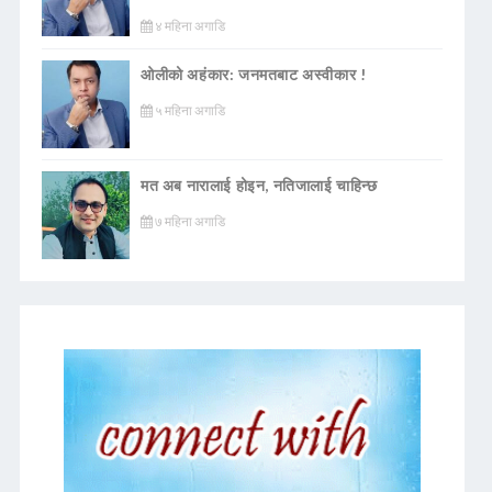
४ महिना अगाडि
ओलीको अहंकार: जनमतबाट अस्वीकार !
५ महिना अगाडि
मत अब नारालाई होइन, नतिजालाई चाहिन्छ
७ महिना अगाडि