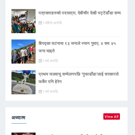
पत्रकारहरुको पदयात्रा, देबीचौर देखी भट्टेडाँडा सम्म
१ महिना अगाडि
बिपद्का घटनामा ९३ जनाले ज्यान गुमाए, ४ सय ४५
जना घाइते
१ वर्ष अगाडि
प्रथम जलवायु सम्मेलनपछि ‘गुफाडाँडा’लाई सरकारले
फर्केर पनि हेरेन
१ वर्ष अगाडि
अध्यात्म
View All