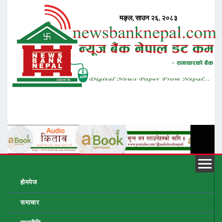
होमपेज
समाचार