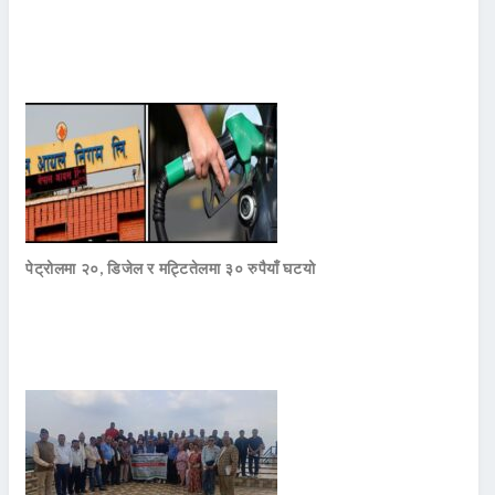
पेट्रोलमा २०, डिजेल र मट्टितेलमा ३० रुपैयाँ घटयो