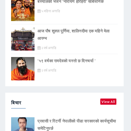
बस्यालको भजन ‘नारायण हरिहरी’ सार्बजनिक
५ महिना अगाडि
आज पौष शुक्ल पूर्णिमा, शालिनदीमा एक महिने मेला
आरम्भ
२ वर्ष अगाडि
‘५९ वर्षका रामदेवकाे यस्ताे छ दिनचर्या ’
२ वर्ष अगाडि
बिचार
View All
प्रवासी र रिटर्नी नेपालीको पीडा सरकारको कार्यसूचीमा
समेटिनुपर्छ