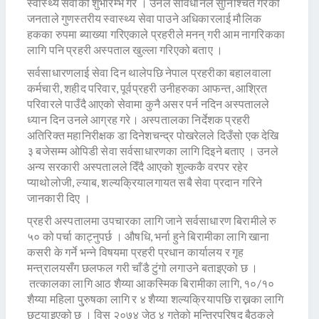
स्वास्थ्य सेवाको शुभारम्भ गरे । उनले संविधानले सुनिश्चित गरेको
जनताले गुणस्तरीय स्वास्थ्य सेवा पाउने अधिकारलाई मौलिक
हकका रुपमा ब्याख्या गरिएकाले प्रहरीले मनन् गरी आम नागरिकका
लागि पनि प्रहरी अस्पताल खुल्ला गरिएको बताए ।
सर्वसाधारणलाई सेवा दिन थालेपछि नेपाल प्रहरीका बहालवाला
कर्मचारी, शहीद परिवार, पूर्वप्रहरी उनीहरुका आफन्त, आश्रित
परिवारले पाउँदै आएको सेवामा कुनै असर पर्न नदिन अस्पतालले
ध्यान दिन उनले आग्रह गरे। अस्पतालका निर्देशक प्रहरी
अतिरिक्त महानिरीक्षक डा दिनेशचन्द्र पोखरेलले दिउँसो एक देखि
३ बजेसम्म ओपिडी सेवा सर्वसाधारणका लागि दिइने बताए । उनले
अन्य सरकारी अस्पतालले दिँदै आएको शुल्ककै वरपर रहेर
प्याथोलोजी, ल्याब, शल्यक्रियालगायत सबै सेवा प्रदान गरिने
जानकारी दिए ।
प्रहरी अस्पतालमा उपचारका लागि जाने सर्वसाधारण बिरामीले रु
५० को पर्चा काट्नुपर्छ । औषधि, भर्ना हुने बिरामीका लागि खाना
कसरी के गर्ने भन्ने विषयमा प्रहरी प्रधान कार्यालय र गृह
मन्त्रालयसँग छलफल गरी चाँडै टुंगो लगाउने बताइएको छ ।
तत्कालका लागि आठ शैय्या आकस्मिक बिरामीका लागि, १०/१०
शैय्या महिला पु्रुषका लागि र ४ शैय्या शल्यक्रियापछि राख्नका लागि
छुट्याइएको छ । विस २०७४ जेठ ४ गतेको मन्त्रिपरिषद् बैठकले