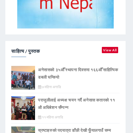
साहित्य / पुस्तक
View All
अनेसासको ३५औँ स्थापना दिवसमा १६६औँ साहित्यिक
डबली घन्कियाे
७ महिना अगाडि
पराजुलीलाई अध्यक्ष चयन गर्दै अनेसास कतारको ११
औ अधिबेशन सँम्पन्न
११ महिना अगाडि
स्रष्टाहरुको पदयात्रा डाँछी देखी फुँयालगाउँ सम्म