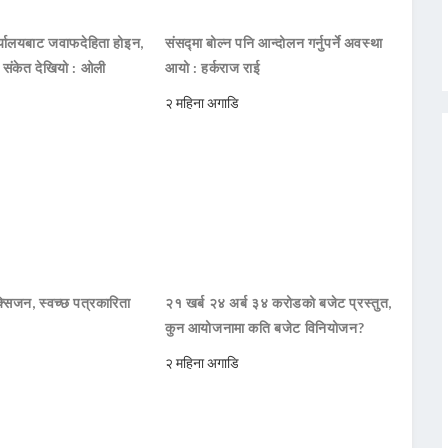
ार्यालयबाट जवाफदेहिता होइन,
संसद्मा बोल्न पनि आन्दोलन गर्नुपर्ने अवस्था
ो संकेत देखियो : ओली
आयो : हर्कराज राई
२ महिना अगाडि
सिजन, स्वच्छ पत्रकारिता
२१ खर्ब २४ अर्ब ३४ करोडको बजेट प्रस्तुत,
कुन आयोजनामा कति बजेट विनियोजन?
२ महिना अगाडि