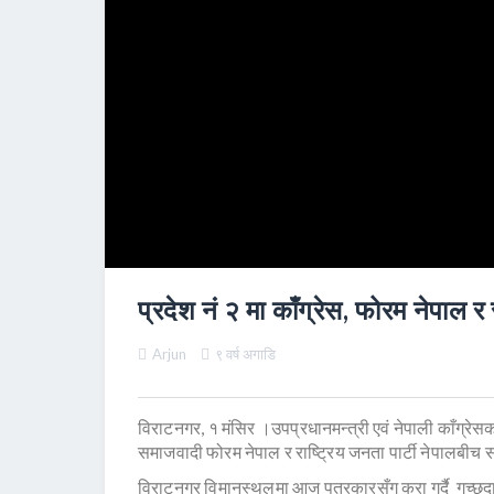
प्रदेश नं २ मा काँग्रेस, फोरम नेपाल 
Arjun
९ वर्ष अगाडि
विराटनगर, १ मंसिर ।उपप्रधानमन्त्री एवं नेपाली काँग्रेसका
समाजवादी फोरम नेपाल र राष्ट्रिय जनता पार्टी नेपालबी
विराटनगर विमानस्थलमा आज पत्रकारसँग कुरा गर्दै गच्छदा