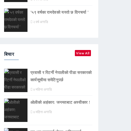
‘५९ वर्षका रामदेवकाे यस्ताे छ दिनचर्या ’
२ वर्ष अगाडि
बिचार
View All
प्रवासी र रिटर्नी नेपालीको पीडा सरकारको
कार्यसूचीमा समेटिनुपर्छ
४ महिना अगाडि
ओलीको अहंकार: जनमतबाट अस्वीकार !
४ महिना अगाडि