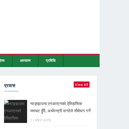
ित्य
अध्यात्म
प्रविधि
प्रवास
View All
ग्वाङ्झाउमा एनआरएनको ऐतिहासिक
जमघट हुँदै, अर्थमन्त्री वाग्लेले सँबोधन गर्ने
१ महिना अगाडि