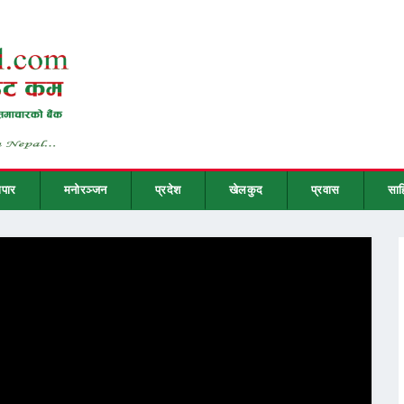
ापार
मनोरञ्जन
प्रदेश
खेलकुद
प्रवास
साह