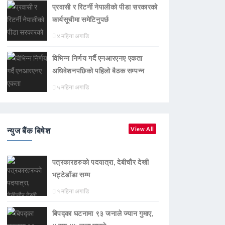
प्रवासी र रिटर्नी नेपालीको पीडा सरकारको
कार्यसूचीमा समेटिनुपर्छ
४ महिना अगाडि
विभिन्न निर्णय गर्दै एनआरएनए एकता
अधिवेशनपछिको पहिलो बैठक सम्पन्न
५ महिना अगाडि
न्युज बैंक बिषेश
View All
पत्रकारहरुको पदयात्रा, देबीचौर देखी
भट्टेडाँडा सम्म
१ महिना अगाडि
बिपद्का घटनामा ९३ जनाले ज्यान गुमाए,