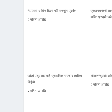
नेपालमा ६ दिन ढिला गरी मनसुन प्रवेश
प्रधानमन्त्री क
शक्ति प्रदर्शनक
२ महिना अगाडि
फोटो पत्रकारलाई प्राथमिक उपचार तालिम
लोकतन्त्रको अक्
दिईयो
२ महिना अगाडि
२ महिना अगाडि