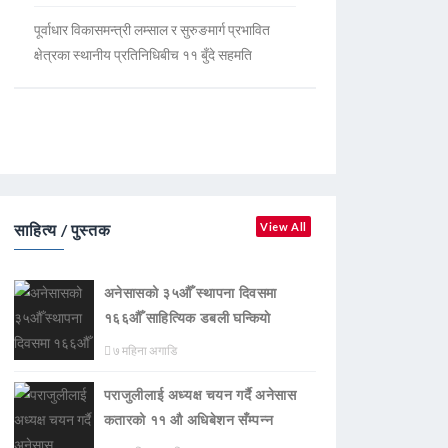
पूर्वाधार विकासमन्त्री लम्साल र सुरुङमार्ग प्रभावित
क्षेत्रका स्थानीय प्रतिनिधिबीच ११ बुँदे सहमति
साहित्य / पुस्तक
View All
अनेसासको ३५औँ स्थापना दिवसमा
१६६औँ साहित्यिक डबली घन्कियाे
७ महिना अगाडि
पराजुलीलाई अध्यक्ष चयन गर्दै अनेसास
कतारको ११ औ अधिबेशन सँम्पन्न