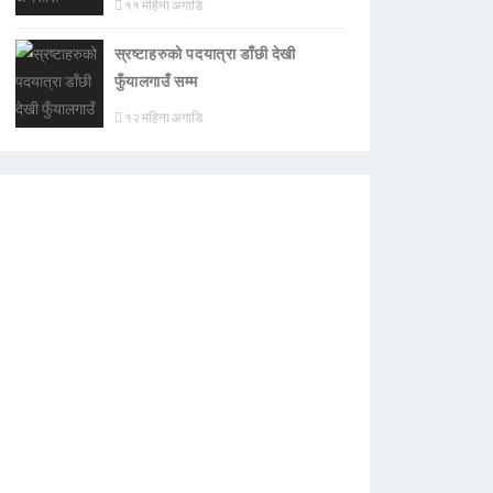
११ महिना अगाडि
स्रष्टाहरुको पदयात्रा डाँछी देखी
फुँयालगाउँ सम्म
१२ महिना अगाडि