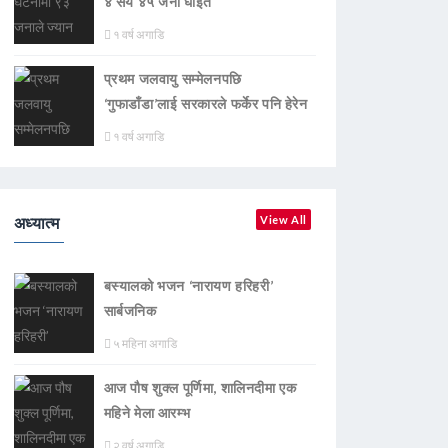
४ सय ४५ जना घाइते
१ वर्ष अगाडि
प्रथम जलवायु सम्मेलनपछि
‘गुफाडाँडा’लाई सरकारले फर्केर पनि हेरेन
१ वर्ष अगाडि
अध्यात्म
View All
बस्यालको भजन ‘नारायण हरिहरी’
सार्बजनिक
५ महिना अगाडि
आज पौष शुक्ल पूर्णिमा, शालिनदीमा एक
महिने मेला आरम्भ
२ वर्ष अगाडि