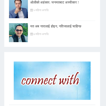
ओलीको अहंकार: जनमतबाट अस्वीकार !
५ महिना अगाडि
मत अब नारालाई होइन, नतिजालाई चाहिन्छ
७ महिना अगाडि