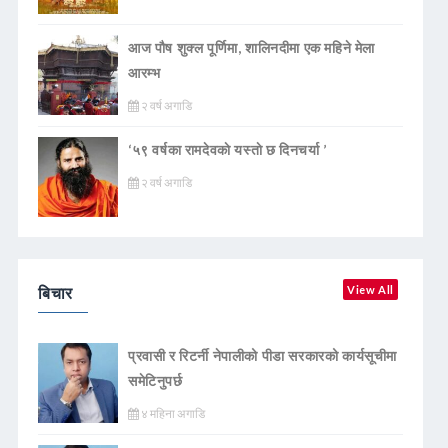
आज पौष शुक्ल पूर्णिमा, शालिनदीमा एक महिने मेला
आरम्भ
२ वर्ष अगाडि
‘५९ वर्षका रामदेवकाे यस्ताे छ दिनचर्या ’
२ वर्ष अगाडि
बिचार
View All
प्रवासी र रिटर्नी नेपालीको पीडा सरकारको कार्यसूचीमा
समेटिनुपर्छ
४ महिना अगाडि