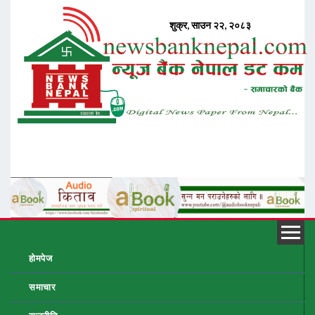
होमपेज
समाचार