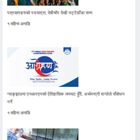
पत्रकारहरुको पदयात्रा, देबीचौर देखी भट्टेडाँडा सम्म
१ महिना अगाडि
ग्वाङ्झाउमा एनआरएनको ऐतिहासिक जमघट हुँदै, अर्थमन्त्री वाग्लेले सँबोधन
गर्ने
१ महिना अगाडि