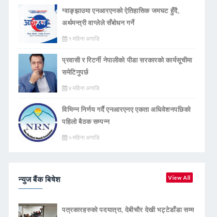
ग्वाङ्झाउमा एनआरएनको ऐतिहासिक जमघट हुँदै,
अर्थमन्त्री वाग्लेले सँबोधन गर्ने
१ महिना अगाडि
प्रवासी र रिटर्नी नेपालीको पीडा सरकारको कार्यसूचीमा
समेटिनुपर्छ
४ महिना अगाडि
विभिन्न निर्णय गर्दै एनआरएनए एकता अधिवेशनपछिको
पहिलो बैठक सम्पन्न
५ महिना अगाडि
न्युज बैंक बिषेश
View All
पत्रकारहरुको पदयात्रा, देबीचौर देखी भट्टेडाँडा सम्म