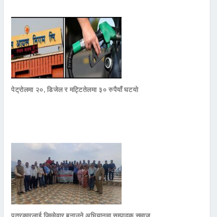
पेट्रोलमा २०, डिजेल र मट्टितेलमा ३० रुपैयाँ घटयो
पत्रकारलाई जिम्मेवार बनाउने अभियानमा सम्पादक समाज