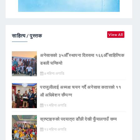
साहित्य / पुस्तक
View All
अनेसासको ३५औँ स्थापना दिवसमा १६६औँ साहित्यिक
डबली घन्कियाे
७ महिना अगाडि
पराजुलीलाई अध्यक्ष चयन गर्दै अनेसास कतारको ११
औ अधिबेशन सँम्पन्न
११ महिना अगाडि
स्रष्टाहरुको पदयात्रा डाँछी देखी फुँयालगाउँ सम्म
१२ महिना अगाडि