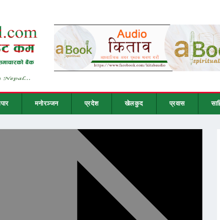
ापार
मनोरञ्जन
प्रदेश
खेलकुद
प्रवास
साह