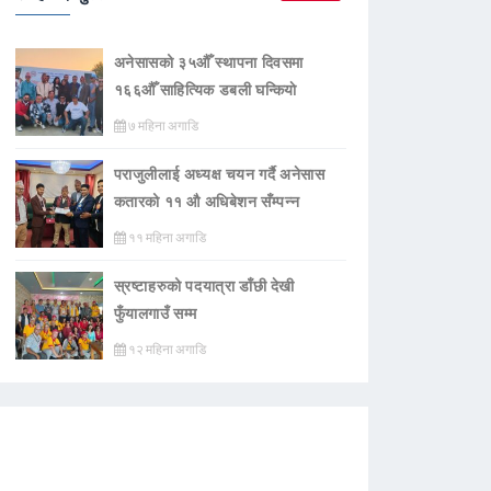
अनेसासको ३५औँ स्थापना दिवसमा
१६६औँ साहित्यिक डबली घन्कियाे
७ महिना अगाडि
पराजुलीलाई अध्यक्ष चयन गर्दै अनेसास
कतारको ११ औ अधिबेशन सँम्पन्न
११ महिना अगाडि
स्रष्टाहरुको पदयात्रा डाँछी देखी
फुँयालगाउँ सम्म
१२ महिना अगाडि