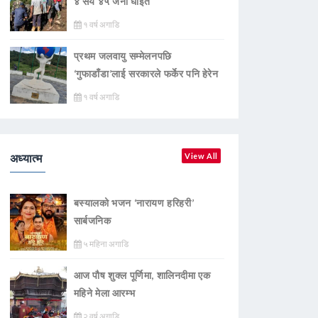
४ सय ४५ जना घाइते
१ वर्ष अगाडि
प्रथम जलवायु सम्मेलनपछि
‘गुफाडाँडा’लाई सरकारले फर्केर पनि हेरेन
१ वर्ष अगाडि
अध्यात्म
View All
बस्यालको भजन ‘नारायण हरिहरी’
सार्बजनिक
५ महिना अगाडि
आज पौष शुक्ल पूर्णिमा, शालिनदीमा एक
महिने मेला आरम्भ
२ वर्ष अगाडि