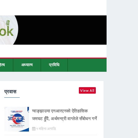
ित्य
अध्यात्म
प्रविधि
प्रवास
View All
ग्वाङ्झाउमा एनआरएनको ऐतिहासिक
जमघट हुँदै, अर्थमन्त्री वाग्लेले सँबोधन गर्ने
१ महिना अगाडि