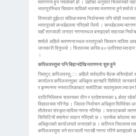
मतगणना हुन नसकेको हो । उहाँका अनुसार चितवनको पहाड
भरतपुरस्थित चितवन माविको भवनमा मतगणना हुने शर्माले 
विगतको दुईवटा संविधानसभा निर्वाचनमा पनि सोही स्थान
भरतपुरको कभर्डहलमा गरिएको थियो । कभर्डहलमा मतगणना
यहाँ तारजाली लगाएर गणनास्थल बनाइएको सहायक निर्वाचन
शर्माले अहिले मतगणनास्थल भरतपुरको चितवन माविमा आवश्
जानकारी दिनुभयो । चितवनमा करिब ७० प्रतिशत मतदान भए
।
कपिलवस्तुमा पनि बिहानदेखि मतगणना शुरु हुने
जितपुर, कपिलवस्तु,ः अहिले सर्वदलीय बैठक बसिरहेको र ब
कार्यालय कपिलवस्तुका अधिकृत ज्ञानहरि घिमिरेले जानकारी
र कृष्णनगर नगरपालिकाबाट मतपेटिका सदरमुकाम ल्याउन 
प्रतिनिधिसभा सदस्यका तीन र प्रदेशसभाका ६ क्षेत्र रहे
विद्यालयमा गरिनेछ । जिल्ला निर्वाचन अधिकृत घिमिरेका अनुसार 
तौलेश्वर संस्कृत माविमा गणना गरिनेछ । यसपटकको मतगणन
सिसिटिभी क्यामेरा जडान गरिएको छ । प्रत्येक कोठामा सातज
अधिकृतको कार्यालयले जनाएको छ । कतिपय जिल्लामा मतग
कपिलवस्तुमा भने तारजाली नराखी गणना गरिने बताइएको 