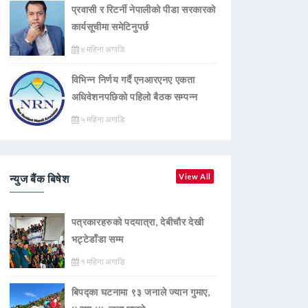
प्रवासी र रिटर्नी नेपालीको पीडा सरकारको
कार्यसूचीमा समेटिनुपर्छ
४ महिना अगाडि
विभिन्न निर्णय गर्दै एनआरएनए एकता
अधिवेशनपछिको पहिलो बैठक सम्पन्न
५ महिना अगाडि
न्युज बैंक बिषेश
View All
पत्रकारहरुको पदयात्रा, देबीचौर देखी
भट्टेडाँडा सम्म
१ महिना अगाडि
बिपद्का घटनामा ९३ जनाले ज्यान गुमाए,