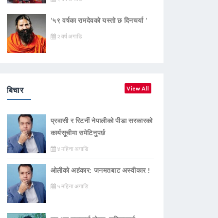
‘५९ वर्षका रामदेवकाे यस्ताे छ दिनचर्या ’
२ वर्ष अगाडि
बिचार
View All
प्रवासी र रिटर्नी नेपालीको पीडा सरकारको
कार्यसूचीमा समेटिनुपर्छ
४ महिना अगाडि
ओलीको अहंकार: जनमतबाट अस्वीकार !
५ महिना अगाडि