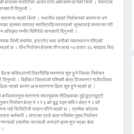
ी क्षेत्रका मतपेटिका आउन राति अबेरसम्म लागेको थियो । यसपटक
जानकारी दिनुभयो ।
मा मतगणना भएको थियो । स्थानीय तहको निर्वाचनको मतगणना भने
का क्रममा मतपत्र च्यातिएपछि मतपत्रको सुरक्षालाई मध्यनजर गरी
 अधिकृत गम्भीर घिमिरेले जानकारी दिनुभयो ।
यक सिसी क्यामेरा, इन्टरनेट तथा बत्तीको व्यवस्थापन गरिएको
को छ । तीन निर्वाचन क्षेत्रमा तीन लाख ५४ हजार ३६ मतदाता थिए
ैठक सकिएलगत्तै विहानैदेखि मतगणना शुरु हुने जिल्ला निर्वाचन
 दिनुभयो । बिहीबार जिल्लाको पश्चिमी क्षेत्र विजयनगर गाउँपालिका
ढिला भएको कारण आज मतगणना ढिला शुरु हुने भएको हो ।
को कपिलवस्तुमा मतगणना सदरमुकाम तौलिहवाका दुई छुट्टाछुट्टै
निर्वाचन क्षेत्र नं १ र ३ को बुद्ध पद्म मावि र क्षेत्र नं २ को
ा गर्दा सिसिटिभी जडान गरिने भएको छ । प्रत्येक कोठामा
ना कर्मचारी ८ घण्टाका दरले काम गर्नेसमेत मुख्य निर्वाचन
णनाको तयारीमा तारजाली लगाउने क्रम शुरु भएका बेला
छ ।