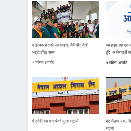
पत्रकारहरुको पदयात्रा, देबीचौर देखी
ग्वाङ्झाउमा ए
भट्टेडाँडा सम्म
हुँदै, अर्थमन्त्री व
१ महिना अगाडि
१ महिना अगाडि
पेट्रोलियम पदार्थको मुल्य घट्यो
पेट्रोलमा २०, डि
घटयो