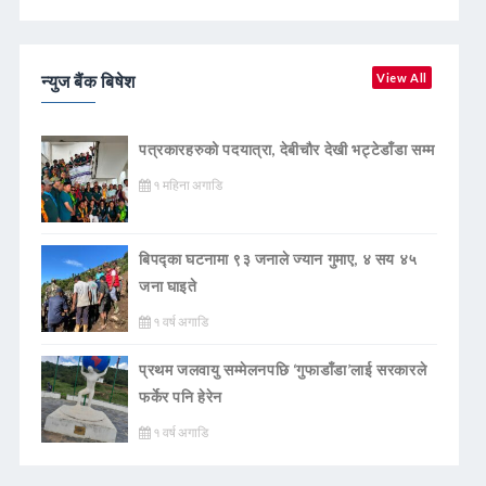
न्युज बैंक बिषेश
View All
पत्रकारहरुको पदयात्रा, देबीचौर देखी भट्टेडाँडा सम्म
१ महिना अगाडि
बिपद्का घटनामा ९३ जनाले ज्यान गुमाए, ४ सय ४५
जना घाइते
१ वर्ष अगाडि
प्रथम जलवायु सम्मेलनपछि ‘गुफाडाँडा’लाई सरकारले
फर्केर पनि हेरेन
१ वर्ष अगाडि