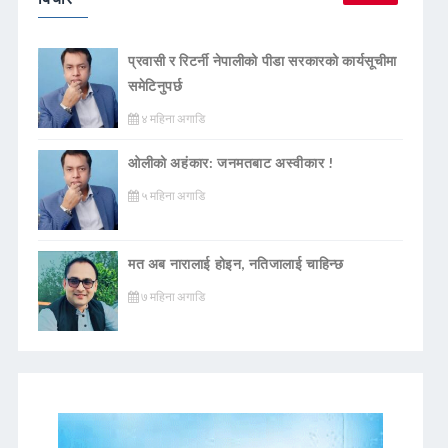
प्रवासी र रिटर्नी नेपालीको पीडा सरकारको कार्यसूचीमा
समेटिनुपर्छ
४ महिना अगाडि
ओलीको अहंकार: जनमतबाट अस्वीकार !
५ महिना अगाडि
मत अब नारालाई होइन, नतिजालाई चाहिन्छ
७ महिना अगाडि