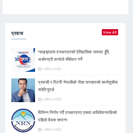
प्रवास
View All
ग्वाङ्झाउमा एनआरएनको ऐतिहासिक जमघट हुँदै,
अर्थमन्त्री वाग्लेले सँबोधन गर्ने
१ महिना अगाडि
प्रवासी र रिटर्नी नेपालीको पीडा सरकारको कार्यसूचीमा
समेटिनुपर्छ
४ महिना अगाडि
विभिन्न निर्णय गर्दै एनआरएनए एकता अधिवेशनपछिको
पहिलो बैठक सम्पन्न
५ महिना अगाडि