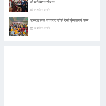
औ अधिबेशन सँम्पन्न
११ महिना अगाडि
स्रष्टाहरुको पदयात्रा डाँछी देखी फुँयालगाउँ सम्म
१२ महिना अगाडि