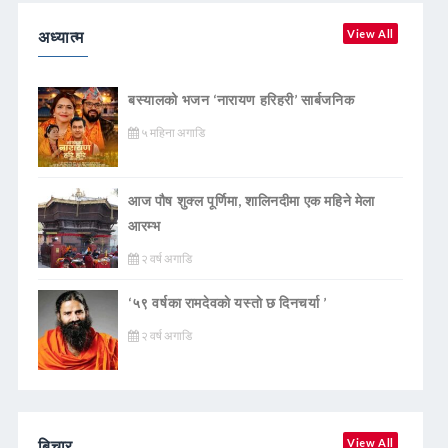
अध्यात्म
View All
बस्यालको भजन ‘नारायण हरिहरी’ सार्बजनिक
५ महिना अगाडि
आज पौष शुक्ल पूर्णिमा, शालिनदीमा एक महिने मेला
आरम्भ
२ वर्ष अगाडि
‘५९ वर्षका रामदेवकाे यस्ताे छ दिनचर्या ’
२ वर्ष अगाडि
बिचार
View All