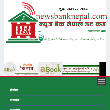
होमपेज
समाचार