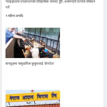
ग्वाङ्झाउमा एनआरएनको ऐतिहासिक जमघट हुँदै, अर्थमन्त्री वाग्लेले सँबोधन
गर्ने
१ महिना अगाडि
बागलुङमा सामुदायिक कुकुरलाई ‘होस्टेल’