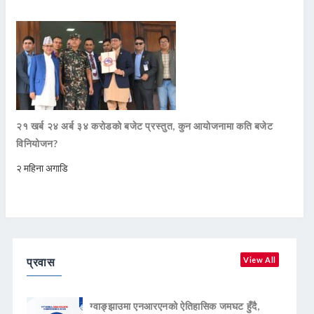
२१ खर्ब २४ अर्ब ३४ करोडको बजेट प्रस्तुत, कुन आयोजनामा कति बजेट
विनियोजन?
२ महिना अगाडि
प्रवास
View All
ग्वाङ्झाउमा एनआरएनको ऐतिहासिक जमघट हुँदै,