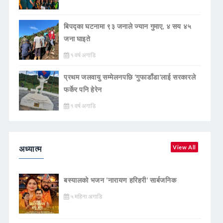
बिपद्का घटनामा ९३ जनाले ज्यान गुमाए, ४ सय ४५
जना घाइते
१ वर्ष अगाडि
प्रथम जलवायु सम्मेलनपछि ‘गुफाडाँडा’लाई सरकारले
फर्केर पनि हेरेन
१ वर्ष अगाडि
अध्यात्म
View All
बस्यालको भजन ‘नारायण हरिहरी’ सार्बजनिक
५ महिना अगाडि