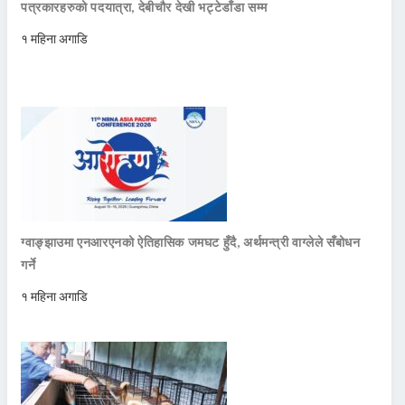
पत्रकारहरुको पदयात्रा, देबीचौर देखी भट्टेडाँडा सम्म
१ महिना अगाडि
ग्वाङ्झाउमा एनआरएनको ऐतिहासिक जमघट हुँदै, अर्थमन्त्री वाग्लेले सँबोधन
गर्ने
१ महिना अगाडि