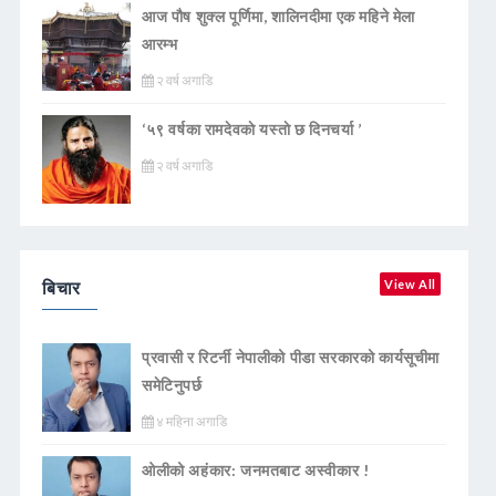
आज पौष शुक्ल पूर्णिमा, शालिनदीमा एक महिने मेला
आरम्भ
२ वर्ष अगाडि
‘५९ वर्षका रामदेवकाे यस्ताे छ दिनचर्या ’
२ वर्ष अगाडि
बिचार
View All
प्रवासी र रिटर्नी नेपालीको पीडा सरकारको कार्यसूचीमा
समेटिनुपर्छ
४ महिना अगाडि
ओलीको अहंकार: जनमतबाट अस्वीकार !