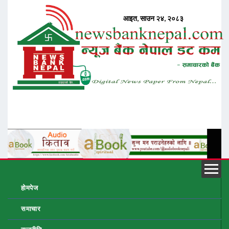
होमपेज
समाचार