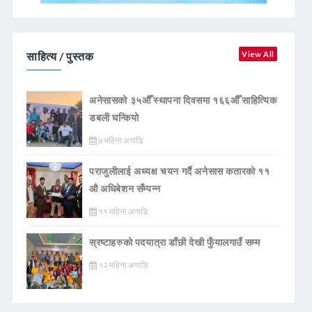
साहित्य / पुस्तक
View All
अनेसासको ३५औँ स्थापना दिवसमा १६६औँ साहित्यिक
डबली घन्कियाे
७ महिना अगाडि
पराजुलीलाई अध्यक्ष चयन गर्दै अनेसास कतारको ११
औ अधिबेशन सँम्पन्न
११ महिना अगाडि
स्रष्टाहरुको पदयात्रा डाँछी देखी फुँयालगाउँ सम्म
१२ महिना अगाडि