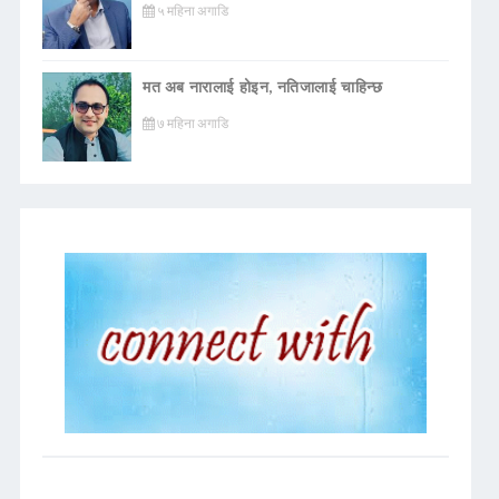
५ महिना अगाडि
मत अब नारालाई होइन, नतिजालाई चाहिन्छ
७ महिना अगाडि