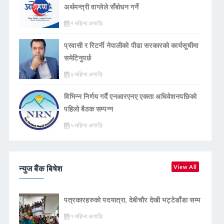
अर्थमन्त्री वाग्लेले सँबोधन गर्ने
१ महिना अगाडि
प्रवासी र रिटर्नी नेपालीको पीडा सरकारको कार्यसूचीमा
समेटिनुपर्छ
४ महिना अगाडि
विभिन्न निर्णय गर्दै एनआरएनए एकता अधिवेशनपछिको
पहिलो बैठक सम्पन्न
५ महिना अगाडि
न्युज बैंक बिषेश
View All
पत्रकारहरुको पदयात्रा, देबीचौर देखी भट्टेडाँडा सम्म
१ महिना अगाडि