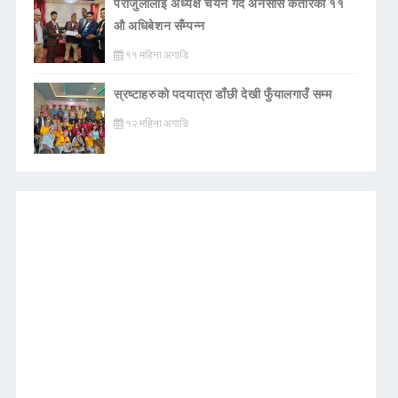
पराजुलीलाई अध्यक्ष चयन गर्दै अनेसास कतारको ११
औ अधिबेशन सँम्पन्न
११ महिना अगाडि
स्रष्टाहरुको पदयात्रा डाँछी देखी फुँयालगाउँ सम्म
१२ महिना अगाडि