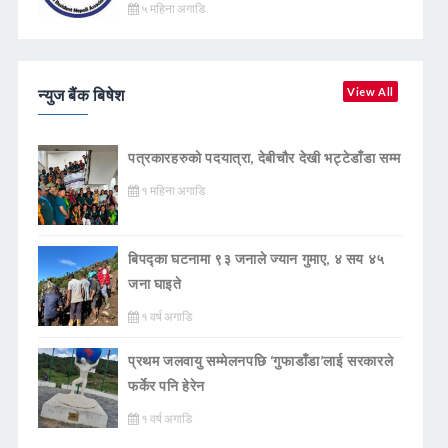
५ महिना अगाडि
न्युज बैंक बिषेश
View All
पत्रकारहरुको पदयात्रा, देबीचौर देखी भट्टेडाँडा सम्म
१ महिना अगाडि
बिपद्का घटनामा ९३ जनाले ज्यान गुमाए, ४ सय ४५
जना घाइते
१ वर्ष अगाडि
प्रथम जलवायु सम्मेलनपछि ‘गुफाडाँडा’लाई सरकारले
फर्केर पनि हेरेन
१ वर्ष अगाडि