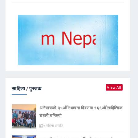
साहित्य / पुस्तक
View All
अनेसासको ३५औँ स्थापना दिवसमा १६६औँ साहित्यिक
डबली घन्कियाे
७ महिना अगाडि