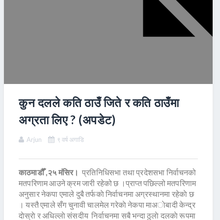
कुन दलले कति ठाउँ जिते र कति ठाउँमा
अग्रता लिए ? (अपडेट)
Arjun
९ वर्ष अगाडि
काठमाडौँ ,२५ मंसिर।
प्रतिनिधिसभा तथा प्रदेशसभा निर्वाचनको
मतपरिणाम आउने क्रम जारी रहेको छ ।प्राप्त पछिल्लो मतपरिणाम
अनुसार नेकपा एमाले दुबै तर्फकाे निर्वाचनमा अग्रस्थानमा रहेकाे छ
। यस्तै एमाले सँग चुनावी चालमेल गरेकाे नेकपा माअाेबादी केन्द्र
दाेस्राे र अधिल्लाे संसदीय निर्वाचनमा सबै भन्दा ठुलाे दलकाे रूपमा