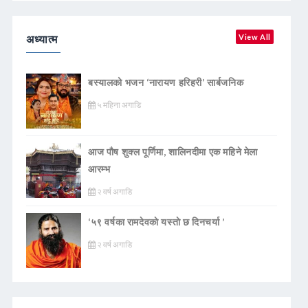
अध्यात्म
View All
बस्यालको भजन ‘नारायण हरिहरी’ सार्बजनिक
५ महिना अगाडि
आज पौष शुक्ल पूर्णिमा, शालिनदीमा एक महिने मेला
आरम्भ
२ वर्ष अगाडि
‘५९ वर्षका रामदेवकाे यस्ताे छ दिनचर्या ’
२ वर्ष अगाडि