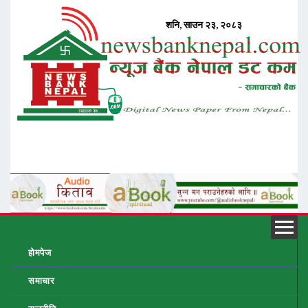
होमपेज
समाचार