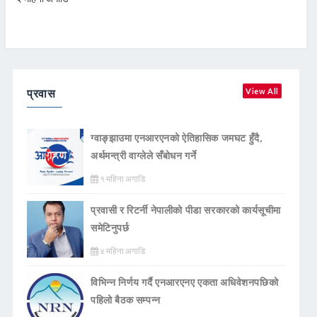
प्रवास
View All
ग्वाङ्झाउमा एनआरएनको ऐतिहासिक जमघट हुँदै,
अर्थमन्त्री वाग्लेले सँबोधन गर्ने
१ महिना अगाडि
प्रवासी र रिटर्नी नेपालीको पीडा सरकारको कार्यसूचीमा
समेटिनुपर्छ
४ महिना अगाडि
विभिन्न निर्णय गर्दै एनआरएनए एकता अधिवेशनपछिको
पहिलो बैठक सम्पन्न