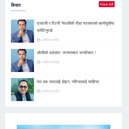
बिचार
View All
प्रवासी र रिटर्नी नेपालीको पीडा सरकारको कार्यसूचीमा
समेटिनुपर्छ
४ महिना अगाडि
ओलीको अहंकार: जनमतबाट अस्वीकार !
५ महिना अगाडि
मत अब नारालाई होइन, नतिजालाई चाहिन्छ
७ महिना अगाडि