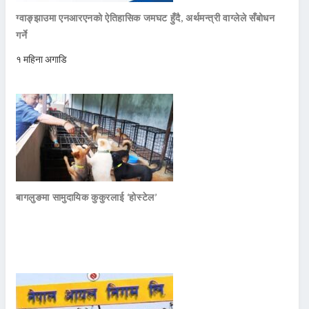
ग्वाङ्झाउमा एनआरएनको ऐतिहासिक जमघट हुँदै, अर्थमन्त्री वाग्लेले सँबोधन
गर्ने
१ महिना अगाडि
बागलुङमा सामुदायिक कुकुरलाई ‘होस्टेल’