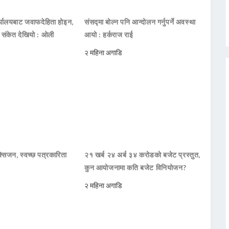
ार्यालयबाट जवाफदेहिता होइन,
संसद्मा बोल्न पनि आन्दोलन गर्नुपर्ने अवस्था
ो संकेत देखियो : ओली
आयो : हर्कराज राई
२ महिना अगाडि
सिजन, स्वच्छ पत्रकारिता
२१ खर्ब २४ अर्ब ३४ करोडको बजेट प्रस्तुत,
कुन आयोजनामा कति बजेट विनियोजन?
२ महिना अगाडि