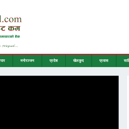
ापार
मनोरञ्जन
प्रदेश
खेलकुद
प्रवास
साह