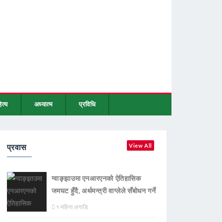
ित्य
अध्यात्म
प्रविधि
प्रवास
View All
ग्वाङ्झाउमा एनआरएनको ऐतिहासिक
जमघट हुँदै, अर्थमन्त्री वाग्लेले सँबोधन गर्ने
१ महिना अगाडि