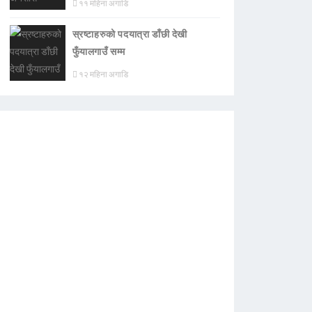
११ महिना अगाडि
स्रष्टाहरुको पदयात्रा डाँछी देखी
फुँयालगाउँ सम्म
१२ महिना अगाडि