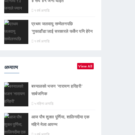
४ सय ४५ जना घाइते
१ वर्ष अगाडि
प्रथम जलवायु सम्मेलनपछि
‘गुफाडाँडा’लाई सरकारले फर्केर पनि हेरेन
१ वर्ष अगाडि
अध्यात्म
View All
बस्यालको भजन ‘नारायण हरिहरी’
सार्बजनिक
५ महिना अगाडि
आज पौष शुक्ल पूर्णिमा, शालिनदीमा एक
महिने मेला आरम्भ
२ वर्ष अगाडि