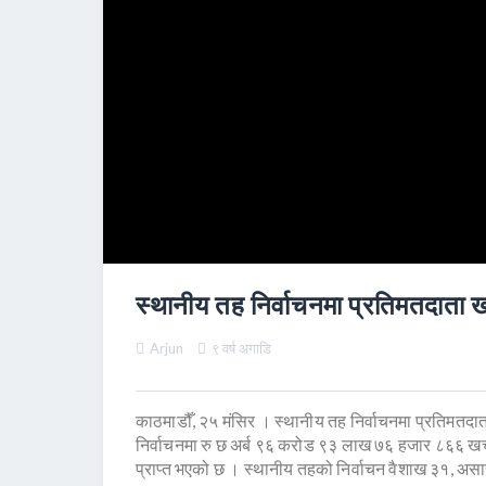
स्थानीय तह निर्वाचनमा प्रतिमतदाता खर
Arjun
९ वर्ष अगाडि
काठमाडौँ, २५ मंसिर । स्थानीय तह निर्वाचनमा प्रतिमतदा
निर्वाचनमा रु छ अर्ब ९६ करोड ९३ लाख ७६ हजार ८६६ ख
प्राप्त भएको छ । स्थानीय तहको निर्वाचन वैशाख ३१, अस