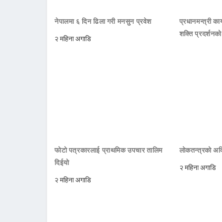
नेपालमा ६ दिन ढिला गरी मनसुन प्रवेश
प्रधानमन्त्री क
शक्ति प्रदर्शनक
२ महिना अगाडि
फोटो पत्रकारलाई प्राथमिक उपचार तालिम
लोकतन्त्रको अक्
दिईयो
२ महिना अगाडि
२ महिना अगाडि