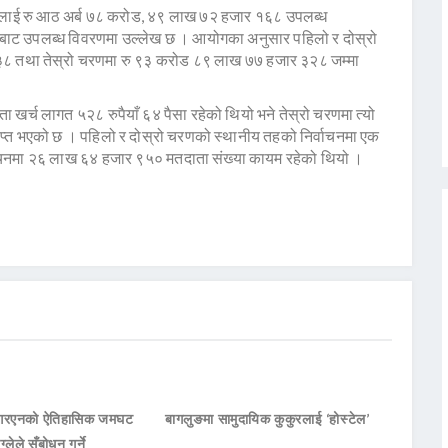
गलाई रु आठ अर्ब ७८ करोड, ४९ लाख ७२ हजार १६८ उपलब्ध
ोगबाट उपलब्ध विवरणमा उल्लेख छ । आयोगका अनुसार पहिलो र दोस्रो
५३८ तथा तेस्रो चरणमा रु ९३ करोड ८९ लाख ७७ हजार ३२८ जम्मा
 खर्च लागत ५२८ रुपैयाँ ६४ पैसा रहेको थियो भने तेस्रो चरणमा त्यो
्त भएको छ । पहिलो र दोस्रो चरणको स्थानीय तहको निर्वाचनमा एक
चनमा २६ लाख ६४ हजार ९५० मतदाता संख्या कायम रहेको थियो ।
नआरएनको ऐतिहासिक जमघट
बागलुङमा सामुदायिक कुकुरलाई ‘होस्टेल’
ाग्लेले सँबोधन गर्ने