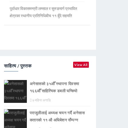
पूर्वाधार विकासमन्त्री लम्साल र सुरुङमार्ग प्रभावित
क्षेत्रका स्थानीय प्रतिनिधिबीच ११ बुँदे सहमति
साहित्य / पुस्तक
View All
अनेसासको ३५औँ स्थापना दिवसमा
१६६औँ साहित्यिक डबली घन्कियाे
७ महिना अगाडि
पराजुलीलाई अध्यक्ष चयन गर्दै अनेसास
कतारको ११ औ अधिबेशन सँम्पन्न