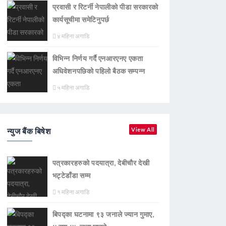
प्रवासी र रिटर्नी नेपालीको पीडा सरकारको
कार्यसूचीमा समेटिनुपर्छ
४ महिना अगाडि
विभिन्न निर्णय गर्दै एनआरएनए एकता
अधिवेशनपछिको पहिलो बैठक सम्पन्न
५ महिना अगाडि
न्युज बैंक बिषेश
View All
पत्रकारहरुको पदयात्रा, देबीचौर देखी
भट्टेडाँडा सम्म
१ महिना अगाडि
बिपद्का घटनामा ९३ जनाले ज्यान गुमाए,