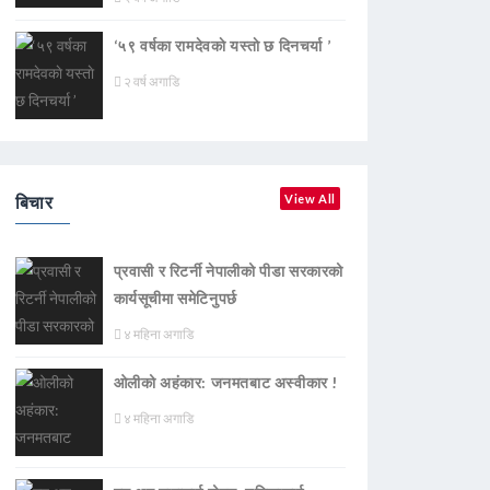
‘५९ वर्षका रामदेवकाे यस्ताे छ दिनचर्या ’
२ वर्ष अगाडि
बिचार
View All
प्रवासी र रिटर्नी नेपालीको पीडा सरकारको
कार्यसूचीमा समेटिनुपर्छ
४ महिना अगाडि
ओलीको अहंकार: जनमतबाट अस्वीकार !
४ महिना अगाडि