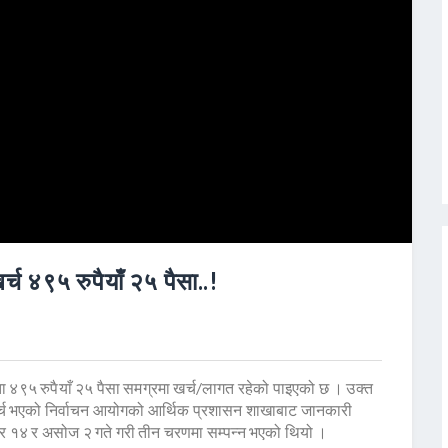
्च ४९५ रुपैयाँ २५ पैसा..!
ता ४९५ रुपैयाँ २५ पैसा समग्रमा खर्च/लागत रहेको पाइएको छ । उक्त
र्च भएको निर्वाचन आयोगको आर्थिक प्रशासन शाखाबाट जानकारी
ार १४ र असोज २ गते गरी तीन चरणमा सम्पन्न भएको थियो ।