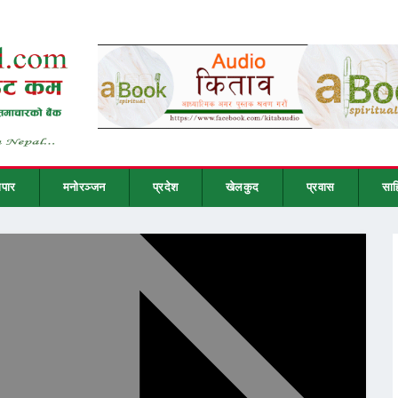
ापार
मनोरञ्जन
प्रदेश
खेलकुद
प्रवास
साह