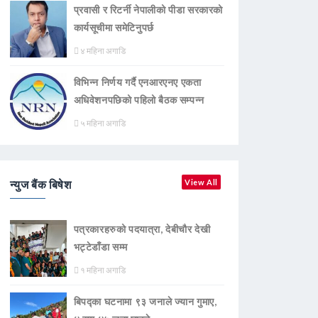
प्रवासी र रिटर्नी नेपालीको पीडा सरकारको
कार्यसूचीमा समेटिनुपर्छ
४ महिना अगाडि
विभिन्न निर्णय गर्दै एनआरएनए एकता
अधिवेशनपछिको पहिलो बैठक सम्पन्न
५ महिना अगाडि
न्युज बैंक बिषेश
View All
पत्रकारहरुको पदयात्रा, देबीचौर देखी
भट्टेडाँडा सम्म
१ महिना अगाडि
बिपद्का घटनामा ९३ जनाले ज्यान गुमाए,