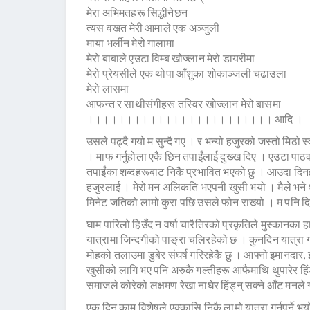
मेरा अभिमतहरू सिद्धीनेछन
त्यस वखत मेरी आमाले एक अञ्जुली
माया भर्लीन मेरो गालामा
मेरो बाबाले एउटा विम्ब खोज्लान मेरो डायरीमा
मेरो प्रेयसीले एक थोपा आँशुका शोकाञ्जली चढाउला
मेरो लासमा
आफन्त र साथीसंगीहरू तस्विर खोज्लान मेरो बासमा
।।।।।।।।।।।।।।।।।।।।।।।। आदि ।
उसले पढ्दै गयो म सुन्दै गए । र भन्यो हजुरको जस्तो मिठो स
। माफ गर्नुहोला एकै छिन तपाईंलाई दुख्ख दिए । एउटा पाठक 
तपाईंका शब्दहरूबाट निकै प्रभावित भएको छु । आउदा दिनह
हजुरलाई । मेरो मन अलिकति भएपनी खुसी भयो । मैले भने ध
मिनेट जतिको लामो कुरा पछि उसले फोन राख्यो । म पनि दिनभ
घाम पारिलो हिउँद न वर्षा चारैतिरको प्रकृतिले मुस्कानक
यात्रामा जिन्दगीको पाङ्रा चलिरहेको छ । कुनदिन यात्रा गर्द
मोहको तलाउमा डुबेर संघर्ष गरिरहेकै छु । आफ्नो इमानदार,
खुसीको लागि भए पनि अरुकै गल्तीहरू आफैमाथि थुपारेर हिंड
समाजले कोरेको लक्षमण रेखा नाघेर हिंड्न् सक्ने आँट मनले 
एक दिन काम विशेषले एक्कासि निकै लामो यात्रा गर्नुपर्ने भयो