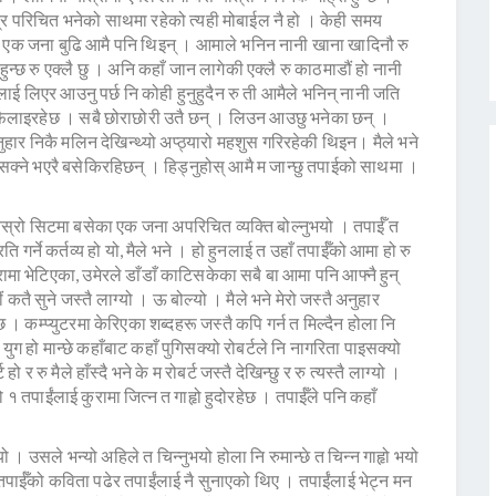
्र परिचित भनेको साथमा रहेको त्यही मोबाईल नै हो । केही समय
 एक जना बुढि आमै पनि थिइन् । आमाले भनिन नानी खाना खादिनौ रु
न्छ रु एक्लै छु । अनि कहाँ जान लागेकी एक्लै रु काठमाडौं हो नानी
ाई लिएर आउनु पर्छ नि कोही हुनुहुदैन रु ती आमैले भनिन् नानी जति
ैलाइरहेछ । सबै छोराछोरी उतै छन् । लिउन आउछु भनेका छन् ।
र निकै मलिन देखिन्थ्यो अप्ठ्यारो महशुस गरिरहेकी थिइन। मैले भने
नसक्ने भएरै बसेकिरहिछन् । हिड्नुहोस् आमै म जान्छु तपाईको साथमा ।
ेस्रो सिटमा बसेका एक जना अपरिचित व्यक्ति बोल्नुभयो । तपाईँ त
र्ने कर्तव्य हो यो, मैले भने । हो हुनलाई त उहाँ तपाईँको आमा हो रु
रामा भेटिएका, उमेरले डाँडाँ काटिसकेका सबै बा आमा पनि आफ्नै हुन्
तै सुने जस्तै लाग्यो । ऊ बोल्यो । मैले भने मेरो जस्तै अनुहार
छ । कम्प्युटरमा केरिएका शब्दहरू जस्तै कपि गर्न त मिल्दैन होला नि
ुग हो मान्छे कहाँबाट कहाँ पुगिसक्यो रोबर्टले नि नागरिता पाइसक्यो
ो र रु मैले हाँस्दै भने के म रोबर्ट जस्तै देखिन्छु र रु त्यस्तै लाग्यो ।
हो १ तपाईंलाई कुरामा जित्न त गाहृो हुदोरहेछ । तपाईँले पनि कहाँ
 । उसले भन्यो अहिले त चिन्नुभयो होला नि रुमान्छे त चिन्न गाहृो भयो
 तपाईँको कविता पढेर तपाईंलाई नै सुनाएको थिए । तपाईंलाई भेट्न मन