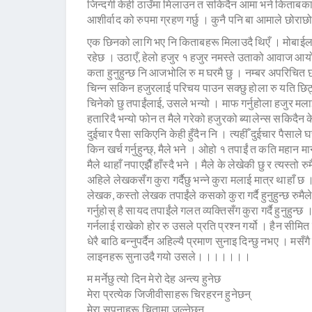
जिन्दगी केही ठाउँमा मिलाउन त सकिदैन आमा भने किताबका कु
आशीर्वाद को रुपमा ग्रहण गर्छु । कुनै पनि बा आमाले छोराछो
एक छिनको लागि भए नि किताबहरू मिलाउदै थिएँ । मोबाईल 
रहेछ । उठाएँ, हेलो हजुर १ हजुर नमस्ते उताको आवाज आयो ।
कता हुनुहुन्छ नि आजभोलि रु म घरमै छु । नम्बर अपरिचि
चिन्न सकिन हजुरलाई परिचय पाउन सक्छु होला रु यति छिट्टै
चिनेको छु तपाईंलाई, उसले भन्यो । माफ गर्नुहोला हजुर मल
हतारिदै भन्यो फोन त मैले गरेको हजुरको ब्यालेन्स सकिदैन केर
दुईचार पैसा सकिएनि केही हुँदैन नि । त्यहीँ दुईचार पैसाले
किन खर्च गर्नुहुन्छ्, मैले भने । ओहो १ तपाईं त कति महान मान
मैले थाहाँ नपाएझैँ हाँस्दै भने । मैले के लेखेकी छु र त्यस्तो
अहिले लेखकसँग कुरा गर्दैछु भन्ने कुरा मलाई मात्र थाहाँ छ
लेखक, कस्तो लेखक तपाईंले कसको कुरा गर्दै हुनुहुन्छ रुम
गर्नुहोस् है सायद तपाईंले गलत व्यक्तिसँग कुरा गर्दै हुनु
गर्नलाई राखेको होर रु उसले प्रति प्रश्न गर्यो । हैन सीमित 
धेरै बाठि बन्नुपर्दैन अहिल्यै प्रमाण सुनाइ दिन्छु नभए । म
लाइनहरू सुनाउदै गयो उसले।।।।।।।
म मर्नेछु त्यो दिन मेरो देह अन्त्य हुनेछ
मेरा प्रत्येक जिजीवीसाहरू चिरहरन हुनेछन्
मेरा सपनाहरू चितामा जल्नेछन्