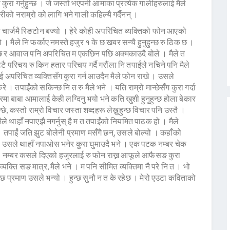
रा गर्नुहुन्छ । जे जस्तो भएपनी आमाका प्रत्येक गालीहरुलाई मैले
रीको नराम्रो को लागि भने गाली कहिल्यै गर्दैनन् ।
चार्जमै रिङटोन बज्यो । हेरे कोही अपरिचित व्यक्तिको फोन आएको
 मैले नि फर्काए नमस्ते हजुर १ के छ खबर सन्चै हुनुहुन्छ रु ठिक छ ।
त छ र आवाज पनि अपरिचित म एकछिन पछि अक्मकाउदै बोले । मैले त
 परिचय रु किन हतार परिचय गर्दै गरौंला नि तपाईंले नचिने पनि मैले
ाई अपरिचित व्यक्तिसँग कुरा गर्न आउदैन मैले फोन राखे । उसले
े । तपाईंको सकिन्छ नि त रु मैले भने । यति राम्रो मान्छेसँग कुरा गर्दा
 घरमा बाबा आमालाई केही लग्दिनु भयो भने कति खुशी हुनुहुन्छ होला बेकार
्छे, कस्तो राम्रो विचार जस्ता शब्दहरू लेख्नुहुन्छ विचार पनि उस्तै ।
 रुमैले थाहाँ नपाएझै नगर्नुस् है म त तपाईंको नियमित पाठक हो । मैले
 । तपाईं जति झुट बोलेनी प्रमाण मसँगै छन्, उसले बोल्यो । कहाँको
ैले उसले थाहाँ नपाओस भनेर कुरा घुमाउदै भने । एक पटक नम्बर चेक
हुन्छ । नम्बर कसले दिएको हजुरलाई रु फोन राख्न आफूले आफैसङ कुरा
व्यक्ति सङ मात्र, मैले भने । म पनि सीमित व्यक्तिमा नै परे नि त । भो
सँगै छ प्रमाण उसले भन्यो । हुन्छ सुनौ न त के रहेछ । मेरो एउटा कविताको