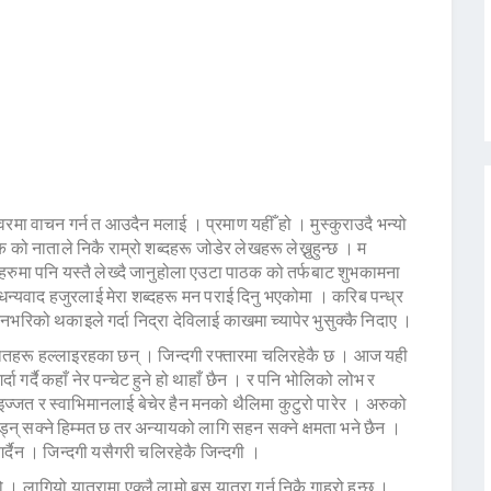
्वरमा वाचन गर्न त आउदैन मलाई । प्रमाण यहीँ हो । मुस्कुराउदै भन्यो
को नाताले निकै राम्रो शब्दहरू जोडेर लेखहरू लेख्नुहुन्छ । म
रुमा पनि यस्तै लेख्दै जानुहोला एउटा पाठक को तर्फबाट शुभकामना
न्यवाद हजुरलाई मेरा शब्दहरू मन पराई दिनु भएकोमा । करिब पन्ध्र
रिको थकाइले गर्दा निद्रा देविलाई काखमा च्यापेर भुसुक्कै निदाए ।
ा हातहरू हल्लाइरहका छन् । जिन्दगी रफ्तारमा चलिरहेकै छ । आज यही
ा गर्दै कहाँ नेर पन्चेट हुने हो थाहाँ छैन । र पनि भोलिको लोभ र
 इज्जत र स्वाभिमानलाई बेचेर हैन मनको थैलिमा कुटुरो पारेर । अरुको
्न् सक्ने हिम्मत छ तर अन्यायको लागि सहन सक्ने क्षमता भने छैन ।
गर्दैन । जिन्दगी यसैगरी चलिरहेकै जिन्दगी ।
 । लागियो यात्रामा एक्लै लामो बस यात्रा गर्न निकै गाह्रो हुन्छ ।