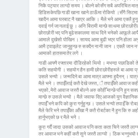
निकै पट्यार लाग्दो समय । बोल्ने कोसँग सबै अपरिचित मात
हिडिसकेपछि गाडी खाना खाने ठाऊँमा रोकियो ।सँगै सिटमा
खादैन आमा घरबाट नै खाएर आकि । मैले भने आमा एक्लै हुनुहु
दवाई गर्न जानलाई छु । अनि बिरामी मान्छे साथमा छोराछोरील
छोराछोरी भए पनि बुढेसकालमा साथ दिने भनेको आफूले आफ
आमाले दुखेसो पोखिन । सायद आमा बुढी भएर पनि होला अनुहा
आमै ट्वाइलेट जानुहुन्छ रु सक्दैन नानी जान । एक्लै जान 
आमाको हातसमातेर लगे ।
गाडी आफ्नै रफ्तारमा दौडिरहेको थियो । मभन्दा पछाडिको त
कति सहयोगी । सहयोग हैन हामी छोराछोरीहरुले बा आमा प्रति ग
उसले भन्यो । जन्मदिने बा आमा मात्र आफ्ना हुदैनन् । यात्
मैले भने । तपाईँलाई कतै देखे जस्त, ै तपाईँको आवाज कहीं क
भएको, मेरो आवाज जस्तै बोल्ने अरु कोहीँ मान्छे पनि हुन सक्
मान्छे रु उसले भन्यो । मैले जवाफ दिए आजको युग वैज्ञानिक य
तपाईँ भने कपि को कुरा गर्नुहुन्छ । उसले भन्यो तपाईँ के रोबर्ट ह
मैले फेरि भने तपाईँका आँखा नै कतै रोबर्टका नै हुन कि रु अ
हार्नुभएको छ र मैले भने ।
कुरा गर्दै जादा उसको आवाज पनि कता कता चिने जस्तै लाग्यो
तर आवाज भने कहीं कतै सुने जस्तै लाग्यो । ठिक भन्नुभयो