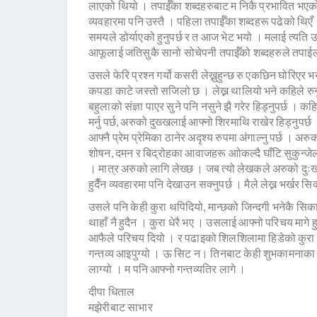
लाएको थियो । तपाईँका शब्दहरुबाट म निकै प्रभावित भएको छु ।
व्यवहारमा पनि उस्तै । पहिला तपाईँका शब्दहरू पढेको थिएँ 
समयले डोर्याएको हुनुपर्छ र त आज भेट भयो । मलाई त्यति उच
आफूलाई जतिसुकै सानो सोचेपनी तपाईँको शब्दहरुले तपाईल
उसले फेरि प्रश्न गर्यो कसरी लेख्नुहुन्छ रु एकछिन घोरिएर भ
कपडा काटे जस्तो सजिलो छ । लेख्न थालियो भने कहिले रुनु पर्
बहुलाको संज्ञा पाएर सुने पनि नसुने झै गरेर हिड्नुपर्छ । 
मर्नु पर्छ, अरुको दुख्खलाई आफ्नो शिरमाथि राखेर हिड्नुपर्छ
आफ्नै प्रेम प्रेमिका ठानेर अदृश्य रुपमा अंगाल्नु पर्छ । अ
शोषन, दमन र बिद्रोहका आवाजहरू आोकल्दै घाँटि सुकुन्जेल 
। मात्र अरुको लागि लेख्छ । जब त्यो लेखकले अरुको दुःख, 
हुदैँन व्यवहारमा पनि देखाउन सक्नुपर्छ । मैले लेख्न भर्खर सिक
उसले पनि केही कुरा थपिदियो, मान्छको जिन्दगी भनेकै सिकाई
थाहाँ नै हुदैन । कुरा धेरै भए । उसलाई आफ्नो परिचय मागे 
आफैले परिचय दियो । र पढाइको शिलशिलामा हिडेको कुरा 
गन्तव्य आइपुग्यो । ऊ सिट न। तिनबाट केही शुभकामनाका शब
लाग्यो । म पनि आफ्नो गन्तव्यतिर लागे ।
दीपा धिताल
मझेरीबाट साभार