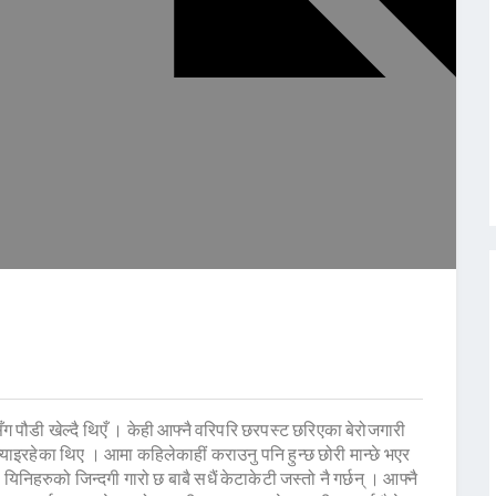
 पौडी खेल्दै थिएँ । केही आफ्नै वरिपरि छरपस्ट छरिएका बेरोजगारी
इरहेका थिए । आमा कहिलेकाहीं कराउनु पनि हुन्छ छोरी मान्छे भएर
यिनिहरुको जिन्दगी गारो छ बाबै सधैं केटाकेटी जस्तो नै गर्छन् । आफ्नै