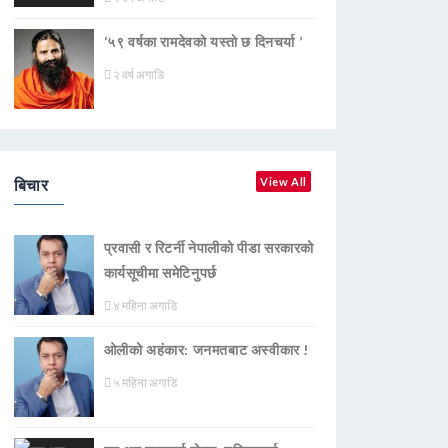
‘५९ वर्षका रामदेवकाे यस्ताे छ दिनचर्या ’
२ वर्ष अगाडि
बिचार
View All
प्रवासी र रिटर्नी नेपालीको पीडा सरकारको
कार्यसूचीमा समेटिनुपर्छ
४ महिना अगाडि
ओलीको अहंकार: जनमतबाट अस्वीकार !
५ महिना अगाडि