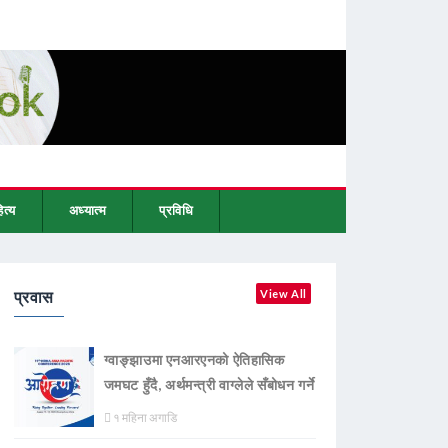
ित्य
अध्यात्म
प्रविधि
प्रवास
View All
ग्वाङ्झाउमा एनआरएनको ऐतिहासिक
जमघट हुँदै, अर्थमन्त्री वाग्लेले सँबोधन गर्ने
१ महिना अगाडि