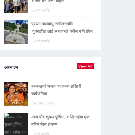
४ सय ४५ जना घाइते
१ वर्ष अगाडि
प्रथम जलवायु सम्मेलनपछि
‘गुफाडाँडा’लाई सरकारले फर्केर पनि हेरेन
१ वर्ष अगाडि
अध्यात्म
View All
बस्यालको भजन ‘नारायण हरिहरी’
सार्बजनिक
५ महिना अगाडि
आज पौष शुक्ल पूर्णिमा, शालिनदीमा एक
महिने मेला आरम्भ
२ वर्ष अगाडि