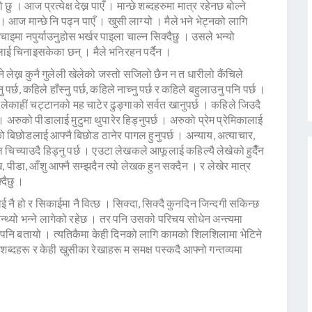
 आज प्रत्येक्ष देख्न पाएँ । मान्छे शब्दहरुमा मात्र रहेनछ बोल्ने
। आज मान्छे नि पढ्न पाएँ । खुसी लाग्यो । मैले भने भेट्नको लागि
ाइमा नपुर्याउनुहोस भर्खर पाइला चाल्न सिक्दैछु । उसले भन्यो
ाई चिनाइसकेका छन् । मैले भनिरहन पर्दैन ।
ने लेख्न कुनै गुलेली खेलेको जस्तो सजिलो छैन न त धारीलो कैंचिले
छ, कहिले हाँस्नु पर्छ, कहिले नाच्नु पर्छ र कहिले बहुलाउनु पनि पर्छ ।
कहिलेकाहीं चट्टानको मह चाटेर ढुङ्गाको सर्वत खानुपर्छ । कहिले जिउदै
 । अरुको पीडालाई मुटुमा थुपारेर हिड्नुपर्छ । अरुको प्रेम प्रेमिकालाई
रुको बिछोडलाई आफ्नै बिछोड ठानेर पागल हुनुपर्छ । अन्याय, अत्याचार,
चिच्याउदै हिड्नु पर्छ । एउटा लेखकले आफूलाई कहिल्यै लेखेको हुदैँन
पीडा, आँशु आफ्नै सम्झदैन त्यो लेखक हुन सक्दैन । र लेखेर मात्र
्दैछु ।
 नै हो र सिकाईमा नै वित्छ । सिक्दा, सिक्दै कुनदिन जिन्दगी सकिन्छ
हुन्थ्यो भन्ने लागेको रहेछ । तर पनि उसको परिचय सोधेन अन्त्यमा
पनि बतायो । त्यतिकैमा केही दिनको लागि कामको शिलशिलामा भेटिने
्दहरू र केही खुसीका रेखाहरू म समक्ष पस्कदै आफ्नो गन्तव्यमा