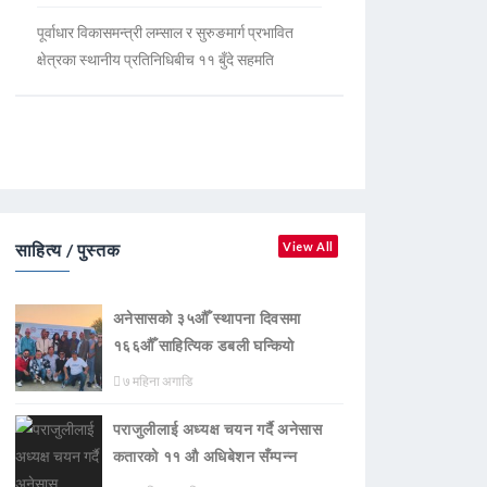
पूर्वाधार विकासमन्त्री लम्साल र सुरुङमार्ग प्रभावित
क्षेत्रका स्थानीय प्रतिनिधिबीच ११ बुँदे सहमति
साहित्य / पुस्तक
View All
अनेसासको ३५औँ स्थापना दिवसमा
१६६औँ साहित्यिक डबली घन्कियाे
७ महिना अगाडि
पराजुलीलाई अध्यक्ष चयन गर्दै अनेसास
कतारको ११ औ अधिबेशन सँम्पन्न