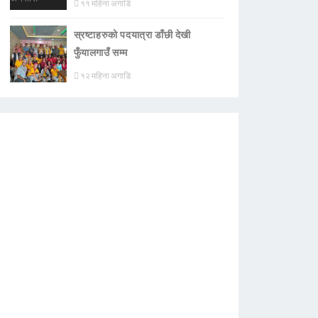
११ महिना अगाडि
स्रष्टाहरुको पदयात्रा डाँछी देखी
फुँयालगाउँ सम्म
१२ महिना अगाडि