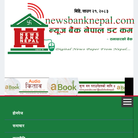
होमपेज
समाचार