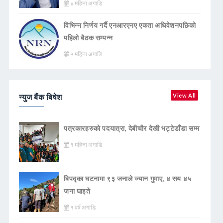
४ महिना अगाडि
विभिन्न निर्णय गर्दै एनआरएनए एकता अधिवेशनपछिको
पहिलो बैठक सम्पन्न
५ महिना अगाडि
न्युज बैंक बिषेश
View All
पत्रकारहरुको पदयात्रा, देबीचौर देखी भट्टेडाँडा सम्म
१ महिना अगाडि
बिपद्का घटनामा ९३ जनाले ज्यान गुमाए, ४ सय ४५
जना घाइते
१ वर्ष अगाडि