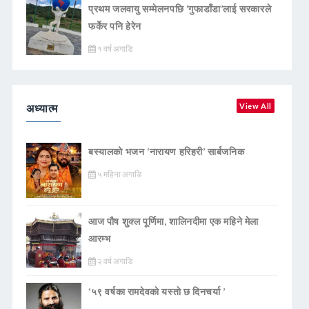
प्रथम जलवायु सम्मेलनपछि ‘गुफाडाँडा’लाई सरकारले
फर्केर पनि हेरेन
१ वर्ष अगाडि
अध्यात्म
View All
बस्यालको भजन ‘नारायण हरिहरी’ सार्बजनिक
५ महिना अगाडि
आज पौष शुक्ल पूर्णिमा, शालिनदीमा एक महिने मेला
आरम्भ
२ वर्ष अगाडि
‘५९ वर्षका रामदेवकाे यस्ताे छ दिनचर्या ’