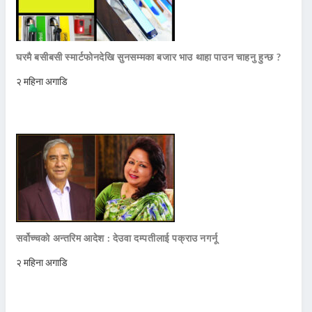
घरमै बसीबसी स्मार्टफोनदेखि सुनसम्मका बजार भाउ थाहा पाउन चाहनु हुन्छ ?
२ महिना अगाडि
सर्वोच्चको अन्तरिम आदेश : देउवा दम्पतीलाई पक्राउ नगर्नू
२ महिना अगाडि