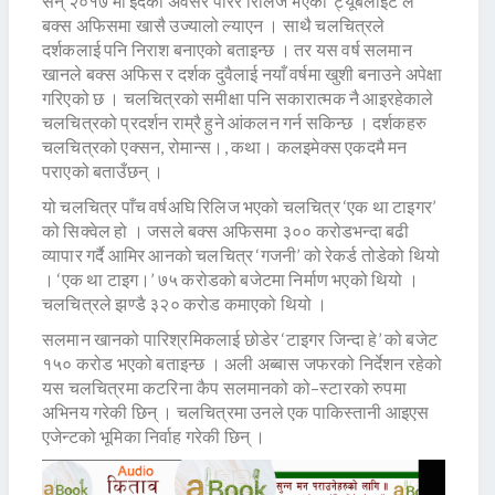
सन् २०१७ मा इदको अवसर पारेर रिलिज भएको ‘ट्यूबलाइट’ले
बक्स अफिसमा खासै उज्यालो ल्याएन । साथै चलचित्रले
दर्शकलाई पनि निराश बनाएको बताइन्छ । तर यस वर्ष सलमान
खानले बक्स अफिस र दर्शक दुवैलाई नयाँ वर्षमा खुशी बनाउने अपेक्षा
गरिएको छ । चलचित्रको समीक्षा पनि सकारात्मक नै आइरहेकाले
चलचित्रको प्रदर्शन राम्रै हुने आंकलन गर्न सकिन्छ । दर्शकहरु
चलचित्रको एक्सन, रोमान्स।, कथा। कलइमेक्स एकदमै मन
पराएको बताउँछन् ।
यो चलचित्र पाँच वर्षअघि रिलिज भएको चलचित्र ‘एक था टाइगर’
को सिक्वेल हो । जसले बक्स अफिसमा ३०० करोडभन्दा बढी
व्यापार गर्दै आमिर आनको चलचित्र ‘गजनी’ को रेकर्ड तोडेको थियो
। ‘एक था टाइग।’ ७५ करोडको बजेटमा निर्माण भएको थियो ।
चलचित्रले झण्डै ३२० करोड कमाएको थियो ।
सलमान खानको पारिश्रमिकलाई छोडेर ‘टाइगर जिन्दा हे’ को बजेट
१५० करोड भएको बताइन्छ । अली अब्बास जफरको निर्देशन रहेको
यस चलचित्रमा कटरिना कैप सलमानको को–स्टारको रुपमा
अभिनय गरेकी छिन् । चलचित्रमा उनले एक पाकिस्तानी आइएस
एजेन्टको भूमिका निर्वाह गरेकी छिन् ।