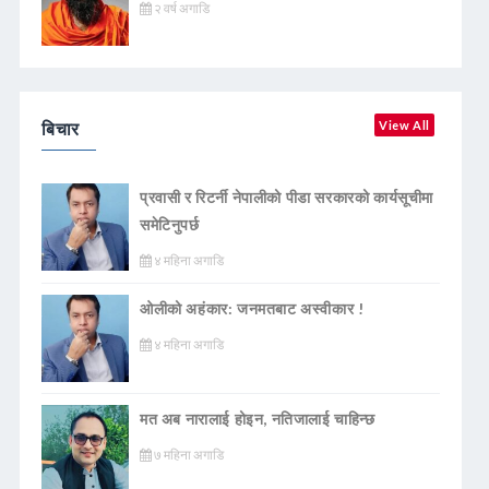
२ वर्ष अगाडि
बिचार
View All
प्रवासी र रिटर्नी नेपालीको पीडा सरकारको कार्यसूचीमा
समेटिनुपर्छ
४ महिना अगाडि
ओलीको अहंकार: जनमतबाट अस्वीकार !
४ महिना अगाडि
मत अब नारालाई होइन, नतिजालाई चाहिन्छ
७ महिना अगाडि