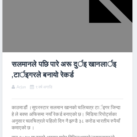
सलमानले पछि पारे अरू दुर्इ खानलार्इ
,टार्इगरले बनायो रेकर्ड
Arjun
९ वर्ष अगाडि
काठमाडौं ।सुपरस्टार सलमान खानको चलिचत्र टार्इगर जिन्दा
हे ले बक्स अफिसमा नयाँ रेकर्ड बनाएको छ। मिडिया रिपोर्ट्सका
अनुसार चलचित्रले पहिलो दिन नै झण्डै ३८ करोड भारतीय रुपैयाँ
कमाएको छ ।