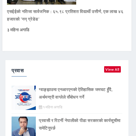
एसईईको नतिजा सार्वजनिक : ६५.९८ प्रतिशत विद्यार्थी उत्तीर्ण, एक लाख ४६
हजारको ‘नन् ग्रेडेड’
३ महिना अगाडि
प्रवास
View All
ग्वाङ्झाउमा एनआरएनको ऐतिहासिक जमघट हुँदै,
अर्थमन्त्री वाग्लेले सँबोधन गर्ने
१ महिना अगाडि
प्रवासी र रिटर्नी नेपालीको पीडा सरकारको कार्यसूचीमा
समेटिनुपर्छ