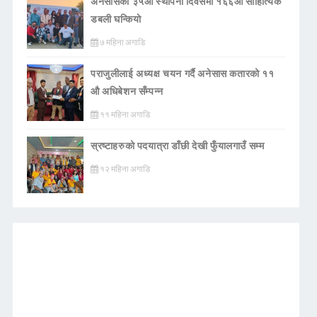
अनेसासको ३५औँ स्थापना दिवसमा १६६औँ साहित्यिक
डबली घन्कियाे
७ महिना अगाडि
पराजुलीलाई अध्यक्ष चयन गर्दै अनेसास कतारको ११
औ अधिबेशन सँम्पन्न
११ महिना अगाडि
स्रष्टाहरुको पदयात्रा डाँछी देखी फुँयालगाउँ सम्म
१२ महिना अगाडि