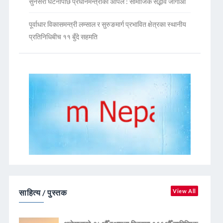
सुनसरी घटनापछि प्रधानमन्त्रीको अपिल : सामाजिक सद्भाव जोगाऔं
पूर्वाधार विकासमन्त्री लम्साल र सुरुङमार्ग प्रभावित क्षेत्रका स्थानीय
प्रतिनिधिबीच ११ बुँदे सहमति
साहित्य / पुस्तक
View All