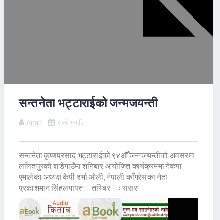
सन्तनेता भट्टाराईको जन्मजयन्ती
Arjun
९ वर्ष अगाडि
सन्तनेता कृष्णप्रसाद भट्टाराईको ९४औँ जन्मजयन्तीको अवसरमा
ललितपुरको बाडेगाउँमा शनिबार आयोजित कार्यक्रममा नेकपा
एमालेका अध्यक्ष केपी शर्मा ओली, नेपाली काँग्रेसका नेता
प्रकाशमान सिंहलगायत । तस्बिर ः रासस