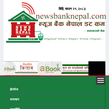
होमपेज
समाचार