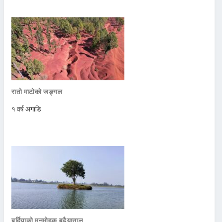
रातो माटोको जङ्गल
१ वर्ष अगाडि
बर्दियाको मनमोहक बढैयाताल