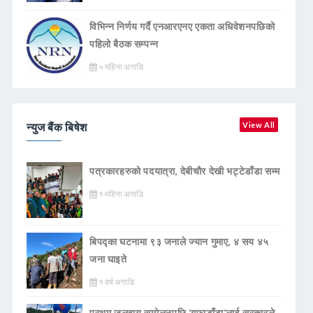
विभिन्न निर्णय गर्दै एनआरएनए एकता अधिवेशनपछिको
पहिलो बैठक सम्पन्न
५ महिना अगाडि
न्युज बैंक बिषेश
View All
पत्रकारहरुको पदयात्रा, देबीचौर देखी भट्टेडाँडा सम्म
१ महिना अगाडि
बिपद्का घटनामा ९३ जनाले ज्यान गुमाए, ४ सय ४५
जना घाइते
१ वर्ष अगाडि
प्रथम जलवायु सम्मेलनपछि ‘गुफाडाँडा’लाई सरकारले