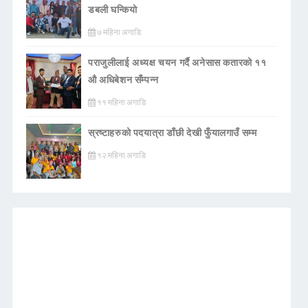
डबली घन्कियाे
७ महिना अगाडि
पराजुलीलाई अध्यक्ष चयन गर्दै अनेसास कतारको ११
औ अधिबेशन सँम्पन्न
११ महिना अगाडि
स्रष्टाहरुको पदयात्रा डाँछी देखी फुँयालगाउँ सम्म
१२ महिना अगाडि