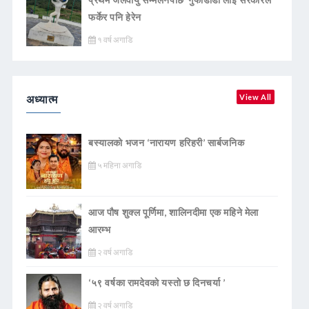
फर्केर पनि हेरेन
१ वर्ष अगाडि
अध्यात्म
View All
बस्यालको भजन ‘नारायण हरिहरी’ सार्बजनिक
५ महिना अगाडि
आज पौष शुक्ल पूर्णिमा, शालिनदीमा एक महिने मेला
आरम्भ
२ वर्ष अगाडि
‘५९ वर्षका रामदेवकाे यस्ताे छ दिनचर्या ’
२ वर्ष अगाडि