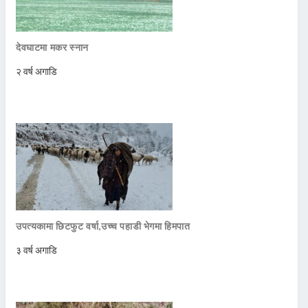
देवघाटमा मकर स्नान
२ वर्ष अगाडि
उपत्यकामा छिटफुट वर्षा,उच्च पहाडी भेगमा हिमपात
३ वर्ष अगाडि