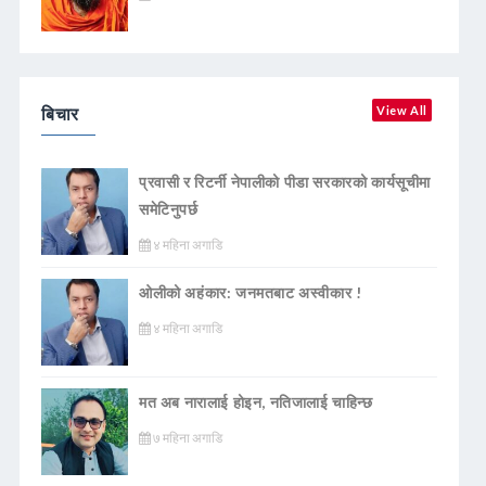
बिचार
View All
प्रवासी र रिटर्नी नेपालीको पीडा सरकारको कार्यसूचीमा
समेटिनुपर्छ
४ महिना अगाडि
ओलीको अहंकार: जनमतबाट अस्वीकार !
४ महिना अगाडि
मत अब नारालाई होइन, नतिजालाई चाहिन्छ
७ महिना अगाडि