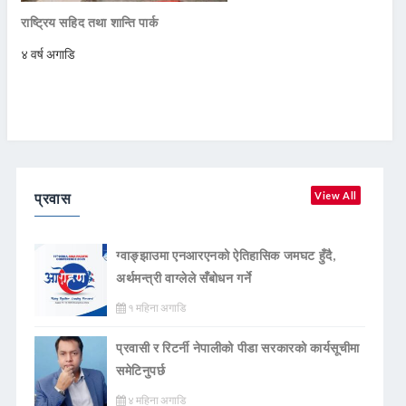
राष्ट्रिय सहिद तथा शान्ति पार्क
४ वर्ष अगाडि
प्रवास
View All
ग्वाङ्झाउमा एनआरएनको ऐतिहासिक जमघट हुँदै,
अर्थमन्त्री वाग्लेले सँबोधन गर्ने
१ महिना अगाडि
प्रवासी र रिटर्नी नेपालीको पीडा सरकारको कार्यसूचीमा
समेटिनुपर्छ
४ महिना अगाडि