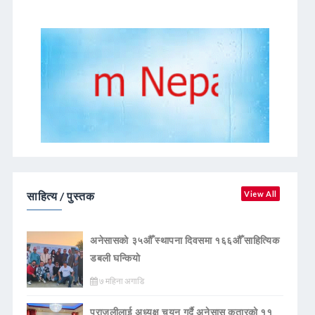
साहित्य / पुस्तक
View All
अनेसासको ३५औँ स्थापना दिवसमा १६६औँ साहित्यिक
डबली घन्कियाे
७ महिना अगाडि
पराजुलीलाई अध्यक्ष चयन गर्दै अनेसास कतारको ११