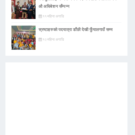
औ अधिबेशन सँम्पन्न
११ महिना अगाडि
स्रष्टाहरुको पदयात्रा डाँछी देखी फुँयालगाउँ सम्म
१२ महिना अगाडि