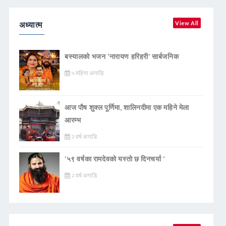
अध्यात्म
View All
बस्यालको भजन ‘नारायण हरिहरी’ सार्बजनिक
५ महिना अगाडि
आज पौष शुक्ल पूर्णिमा, शालिनदीमा एक महिने मेला
आरम्भ
२ वर्ष अगाडि
‘५९ वर्षका रामदेवकाे यस्ताे छ दिनचर्या ’
२ वर्ष अगाडि