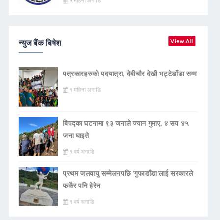
५ महिना अगाडि
न्युज बैंक बिषेश
View All
पत्रकारहरुको पदयात्रा, देबीचौर देखी भट्टेडाँडा सम्म
१ महिना अगाडि
बिपद्का घटनामा ९३ जनाले ज्यान गुमाए, ४ सय ४५
जना घाइते
१ वर्ष अगाडि
प्रथम जलवायु सम्मेलनपछि ‘गुफाडाँडा’लाई सरकारले
फर्केर पनि हेरेन
१ वर्ष अगाडि