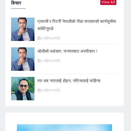
बिचार
View All
प्रवासी र रिटर्नी नेपालीको पीडा सरकारको कार्यसूचीमा
समेटिनुपर्छ
४ महिना अगाडि
ओलीको अहंकार: जनमतबाट अस्वीकार !
५ महिना अगाडि
मत अब नारालाई होइन, नतिजालाई चाहिन्छ
७ महिना अगाडि