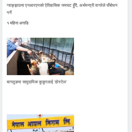
ग्वाङ्झाउमा एनआरएनको ऐतिहासिक जमघट हुँदै, अर्थमन्त्री वाग्लेले सँबोधन
गर्ने
१ महिना अगाडि
बागलुङमा सामुदायिक कुकुरलाई ‘होस्टेल’