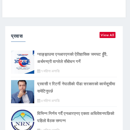
प्रवास
View All
ग्वाङ्झाउमा एनआरएनको ऐतिहासिक जमघट हुँदै,
अर्थमन्त्री वाग्लेले सँबोधन गर्ने
१ महिना अगाडि
प्रवासी र रिटर्नी नेपालीको पीडा सरकारको कार्यसूचीमा
समेटिनुपर्छ
४ महिना अगाडि
विभिन्न निर्णय गर्दै एनआरएनए एकता अधिवेशनपछिको
पहिलो बैठक सम्पन्न