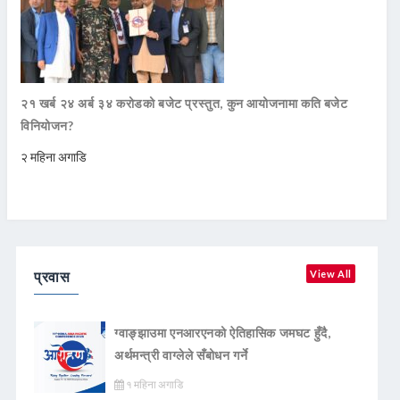
२१ खर्ब २४ अर्ब ३४ करोडको बजेट प्रस्तुत, कुन आयोजनामा कति बजेट
विनियोजन?
२ महिना अगाडि
प्रवास
View All
ग्वाङ्झाउमा एनआरएनको ऐतिहासिक जमघट हुँदै,
अर्थमन्त्री वाग्लेले सँबोधन गर्ने
१ महिना अगाडि