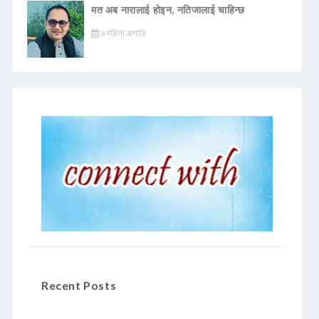
मत अब नारालाई होइन, नतिजालाई चाहिन्छ
७ महिना अगाडि
Recent Posts