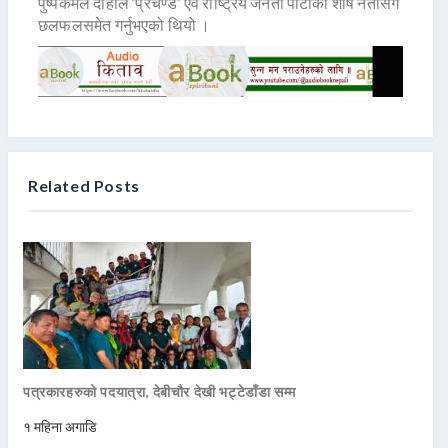
पुष्पकमल दाहाल ‘प्रचण्ड’ एवं राष्ट्रिय जनता पार्टीका शीर्ष नेतासँग
छलफलसमेत गर्नुभएको थियो ।
Related Posts
पत्रकारहरुको पदयात्रा, देबीचौर देखी भट्टेडाँडा सम्म
१ महिना अगाडि