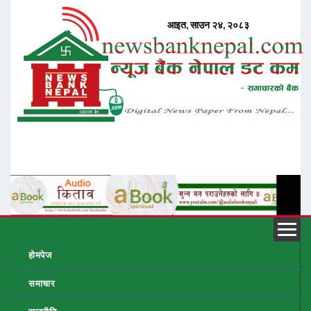
होमपेज
समाचार