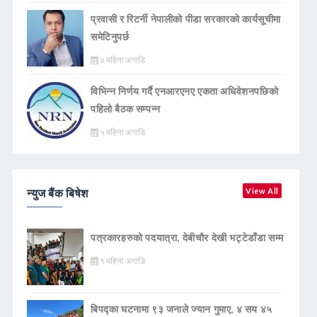
प्रवासी र रिटर्नी नेपालीको पीडा सरकारको कार्यसूचीमा
समेटिनुपर्छ
४ महिना अगाडि
विभिन्न निर्णय गर्दै एनआरएनए एकता अधिवेशनपछिको
पहिलो बैठक सम्पन्न
५ महिना अगाडि
न्युज बैंक बिषेश
View All
पत्रकारहरुको पदयात्रा, देबीचौर देखी भट्टेडाँडा सम्म
१ महिना अगाडि
बिपद्का घटनामा ९३ जनाले ज्यान गुमाए, ४ सय ४५