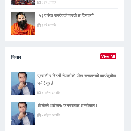
२ वर्ष अगाडि
‘५९ वर्षका रामदेवकाे यस्ताे छ दिनचर्या ’
२ वर्ष अगाडि
बिचार
View All
प्रवासी र रिटर्नी नेपालीको पीडा सरकारको कार्यसूचीमा
समेटिनुपर्छ
४ महिना अगाडि
ओलीको अहंकार: जनमतबाट अस्वीकार !
५ महिना अगाडि