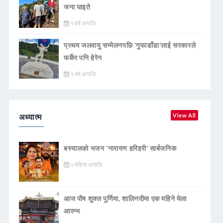
जना घाइते
१ वर्ष अगाडि
प्रथम जलवायु सम्मेलनपछि ‘गुफाडाँडा’लाई सरकारले
फर्केर पनि हेरेन
१ वर्ष अगाडि
अध्यात्म
View All
बस्यालको भजन ‘नारायण हरिहरी’ सार्बजनिक
५ महिना अगाडि
आज पौष शुक्ल पूर्णिमा, शालिनदीमा एक महिने मेला
आरम्भ