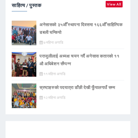
साहित्य / पुस्तक
View All
अनेसासको ३५औँ स्थापना दिवसमा १६६औँ साहित्यिक
डबली घन्कियाे
७ महिना अगाडि
पराजुलीलाई अध्यक्ष चयन गर्दै अनेसास कतारको ११
औ अधिबेशन सँम्पन्न
११ महिना अगाडि
स्रष्टाहरुको पदयात्रा डाँछी देखी फुँयालगाउँ सम्म
१२ महिना अगाडि