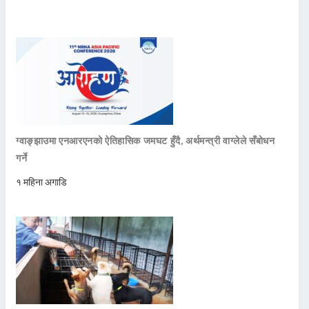
ग्वाङ्झाउमा एनआरएनको ऐतिहासिक जमघट हुँदै, अर्थमन्त्री वाग्लेले सँबोधन
गर्ने
१ महिना अगाडि