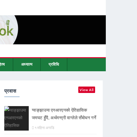
ित्य
अध्यात्म
प्रविधि
प्रवास
View All
ग्वाङ्झाउमा एनआरएनको ऐतिहासिक
जमघट हुँदै, अर्थमन्त्री वाग्लेले सँबोधन गर्ने
१ महिना अगाडि