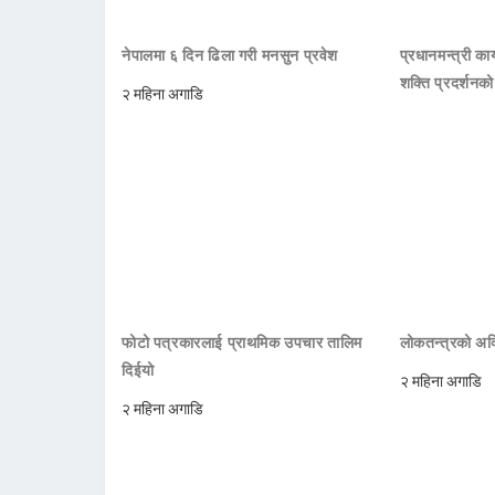
नेपालमा ६ दिन ढिला गरी मनसुन प्रवेश
प्रधानमन्त्री क
शक्ति प्रदर्शनक
२ महिना अगाडि
फोटो पत्रकारलाई प्राथमिक उपचार तालिम
लोकतन्त्रको अक्
दिईयो
२ महिना अगाडि
२ महिना अगाडि