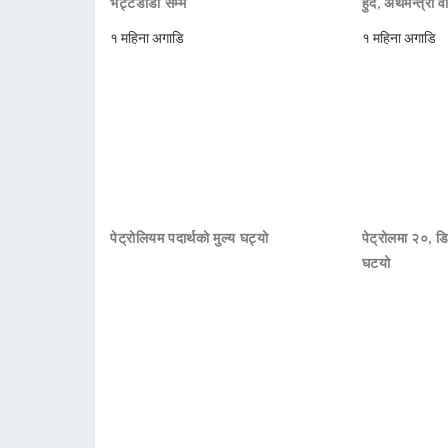
भट्टेडाँडा सम्म
हुँदै, अर्थमन्त्री व
१ महिना अगाडि
१ महिना अगाडि
पेट्रोलियम पदार्थको मुल्य घट्यो
पेट्रोलमा २०, डि
घटयो