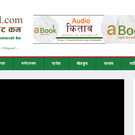
ापार
मनोरञ्जन
प्रदेश
खेलकुद
प्रवास
साह