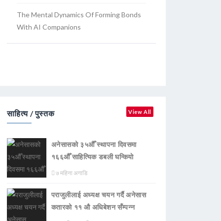
The Mental Dynamics Of Forming Bonds
With AI Companions
साहित्य / पुस्तक
View All
अनेसासको ३५औँ स्थापना दिवसमा
१६६औँ साहित्यिक डबली घन्कियाे
७ महिना अगाडि
पराजुलीलाई अध्यक्ष चयन गर्दै अनेसास
कतारको ११ औ अधिबेशन सँम्पन्न