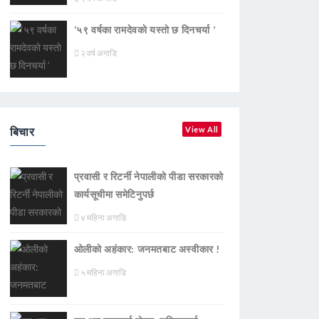
‘५९ वर्षका रामदेवकाे यस्ताे छ दिनचर्या ’
२ वर्ष अगाडि
बिचार
View All
प्रवासी र रिटर्नी नेपालीको पीडा सरकारको
कार्यसूचीमा समेटिनुपर्छ
४ महिना अगाडि
ओलीको अहंकार: जनमतबाट अस्वीकार !
५ महिना अगाडि