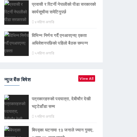
प्रवासी र रिटर्नी नेपालीको पीडा सरकारको
कार्यसूचीमा समेटिनुपर्छ
४ महिना अगाडि
विभिन्न निर्णय गर्दै एनआरएनए एकता
अधिवेशनपछिको पहिलो बैठक सम्पन्न
५ महिना अगाडि
न्युज बैंक बिषेश
View All
पत्रकारहरुको पदयात्रा, देबीचौर देखी
भट्टेडाँडा सम्म
१ महिना अगाडि
बिपद्का घटनामा ९३ जनाले ज्यान गुमाए,