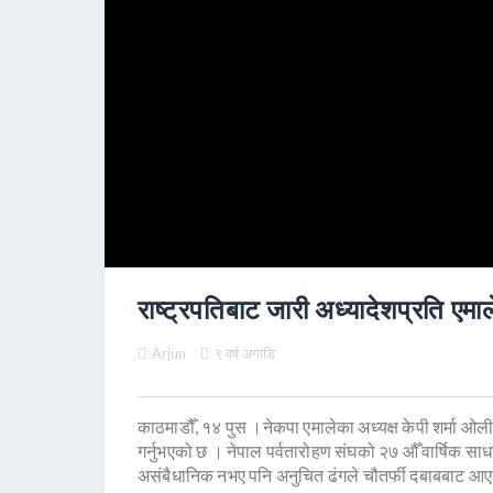
राष्ट्रपतिबाट जारी अध्यादेशप्रति एमा
Arjun
९ वर्ष अगाडि
काठमाडौँ, १४ पुस ।नेकपा एमालेका अध्यक्ष केपी शर्मा ओली
गर्नुभएको छ । नेपाल पर्वतारोहण संघको २७ औँ वार्षिक सा
असंबैधानिक नभए पनि अनुचित ढंगले चौतर्फी दबाबबाट आए