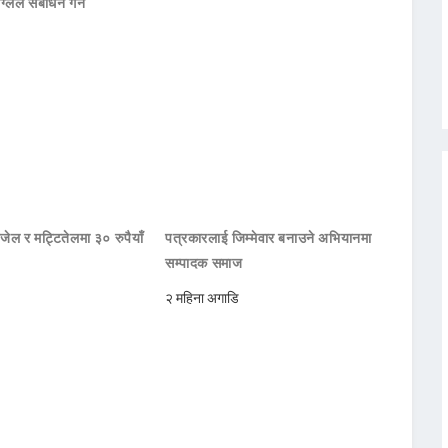
ाग्लेले सँबोधन गर्ने
जेल र मट्टितेलमा ३० रुपैयाँ
पत्रकारलाई जिम्मेवार बनाउने अभियानमा
सम्पादक समाज
२ महिना अगाडि