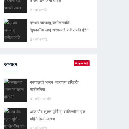
४ सय ४५ जना घाइते
१ वर्ष अगाडि
प्रथम जलवायु सम्मेलनपछि
‘गुफाडाँडा’लाई सरकारले फर्केर पनि हेरेन
१ वर्ष अगाडि
अध्यात्म
View All
बस्यालको भजन ‘नारायण हरिहरी’
सार्बजनिक
५ महिना अगाडि
आज पौष शुक्ल पूर्णिमा, शालिनदीमा एक
महिने मेला आरम्भ
२ वर्ष अगाडि