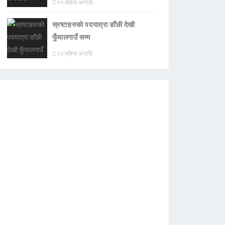
११ महिना अगाडि
स्रष्टाहरुको पदयात्रा डाँछी देखी
फुँयालगाउँ सम्म
१२ महिना अगाडि