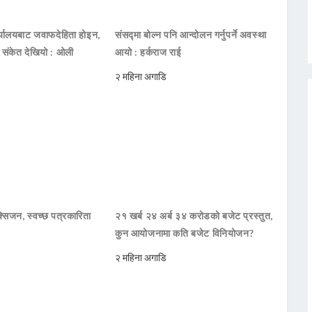
ार्यालयबाट जवाफदेहिता होइन,
संसद्मा बोल्न पनि आन्दोलन गर्नुपर्ने अवस्था
ो संकेत देखियो : ओली
आयो : हर्कराज राई
२ महिना अगाडि
सिजन, स्वच्छ पत्रकारिता
२१ खर्ब २४ अर्ब ३४ करोडको बजेट प्रस्तुत,
कुन आयोजनामा कति बजेट विनियोजन?
२ महिना अगाडि