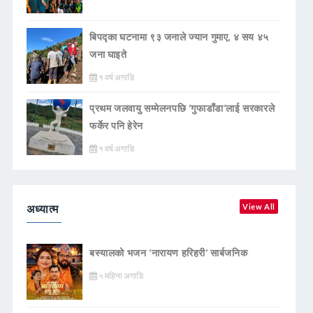
बिपद्का घटनामा ९३ जनाले ज्यान गुमाए, ४ सय ४५
जना घाइते
१ वर्ष अगाडि
प्रथम जलवायु सम्मेलनपछि ‘गुफाडाँडा’लाई सरकारले
फर्केर पनि हेरेन
१ वर्ष अगाडि
अध्यात्म
View All
बस्यालको भजन ‘नारायण हरिहरी’ सार्बजनिक
५ महिना अगाडि