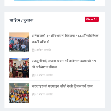
साहित्य / पुस्तक
View All
अनेसासको ३५औँ स्थापना दिवसमा १६६औँ साहित्यिक
डबली घन्कियाे
७ महिना अगाडि
पराजुलीलाई अध्यक्ष चयन गर्दै अनेसास कतारको ११
औ अधिबेशन सँम्पन्न
११ महिना अगाडि
स्रष्टाहरुको पदयात्रा डाँछी देखी फुँयालगाउँ सम्म
१२ महिना अगाडि