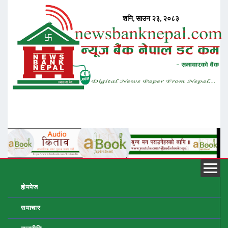
होमपेज
समाचार