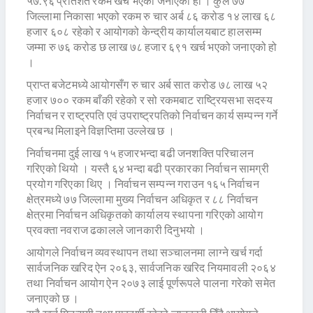
५७.९६ प्रतिशत रकम खर्च भएको जनाएको हो । कुल ७७
जिल्लामा निकासा भएको रकम रु चार अर्ब ८६ करोड १४ लाख ६८
हजार ६०८ रहेको र आयोगको केन्द्रीय कार्यालयबाट हालसम्म
जम्मा रु ७६ करोड छ लाख ७८ हजार ६९१ खर्च भएको जनाएको हो
।
प्राप्त बजेटमध्ये आयोगसँग रु चार अर्ब सात करोड ७८ लाख ५२
हजार ७०० रकम बाँकी रहेको र सो रकमबाट राष्ट्रियसभा सदस्य
निर्वाचन र राष्ट्रपति एवं उपराष्ट्रपतिको निर्वाचन कार्य सम्पन्न गर्ने
प्रबन्ध मिलाइने विज्ञप्तिमा उल्लेख छ ।
निर्वाचनमा दुई लाख १५ हजारभन्दा बढी जनशक्ति परिचालन
गरिएको थियो । यस्तै ६४ भन्दा बढी प्रकारका निर्वाचन सामग्री
प्रयोग गरिएका थिए । निर्वाचन सम्पन्न गराउन १६५ निर्वाचन
क्षेत्रमध्ये ७७ जिल्लामा मुख्य निर्वाचन अधिकृत र ८८ निर्वाचन
क्षेत्रमा निर्वाचन अधिकृतको कार्यालय स्थापना गरिएको आयोग
प्रवक्ता नवराज ढकालले जानकारी दिनुभयो ।
आयोगले निर्वाचन व्यवस्थापन तथा सञ्चालनमा लाग्ने खर्च गर्दा
सार्वजनिक खरिद ऐन २०६३, सार्वजनिक खरिद नियमावली २०६४
तथा निर्वाचन आयोग ऐन २०७३ लाई पूर्णरूपले पालना गरेको समेत
जनाएको छ ।