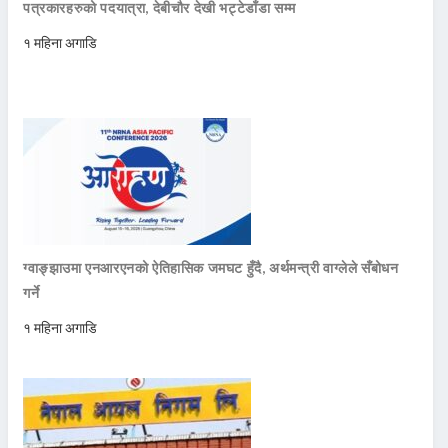
पत्रकारहरुको पदयात्रा, देबीचौर देखी भट्टेडाँडा सम्म
१ महिना अगाडि
ग्वाङ्झाउमा एनआरएनको ऐतिहासिक जमघट हुँदै, अर्थमन्त्री वाग्लेले सँबोधन
गर्ने
१ महिना अगाडि