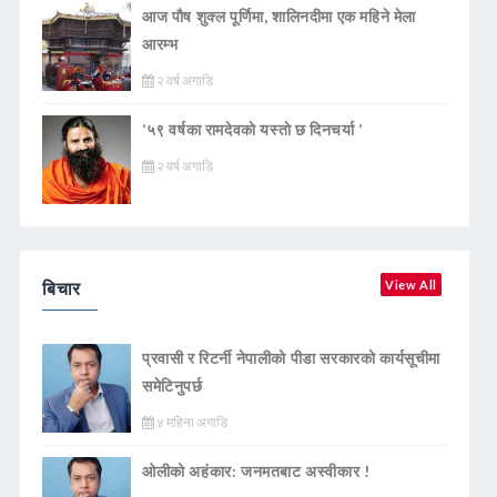
आज पौष शुक्ल पूर्णिमा, शालिनदीमा एक महिने मेला
आरम्भ
२ वर्ष अगाडि
‘५९ वर्षका रामदेवकाे यस्ताे छ दिनचर्या ’
२ वर्ष अगाडि
बिचार
View All
प्रवासी र रिटर्नी नेपालीको पीडा सरकारको कार्यसूचीमा
समेटिनुपर्छ
४ महिना अगाडि
ओलीको अहंकार: जनमतबाट अस्वीकार !