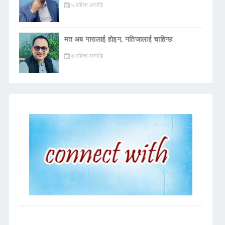
५ महिना अगाडि
मत अब नारालाई होइन, नतिजालाई चाहिन्छ
७ महिना अगाडि