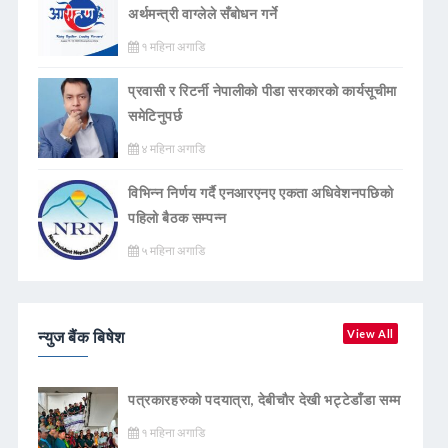
अर्थमन्त्री वाग्लेले सँबोधन गर्ने
१ महिना अगाडि
प्रवासी र रिटर्नी नेपालीको पीडा सरकारको कार्यसूचीमा
समेटिनुपर्छ
४ महिना अगाडि
विभिन्न निर्णय गर्दै एनआरएनए एकता अधिवेशनपछिको
पहिलो बैठक सम्पन्न
५ महिना अगाडि
न्युज बैंक बिषेश
View All
पत्रकारहरुको पदयात्रा, देबीचौर देखी भट्टेडाँडा सम्म
१ महिना अगाडि