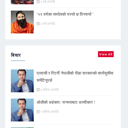
२ वर्ष अगाडि
‘५९ वर्षका रामदेवकाे यस्ताे छ दिनचर्या ’
२ वर्ष अगाडि
बिचार
View All
प्रवासी र रिटर्नी नेपालीको पीडा सरकारको कार्यसूचीमा
समेटिनुपर्छ
४ महिना अगाडि
ओलीको अहंकार: जनमतबाट अस्वीकार !
५ महिना अगाडि