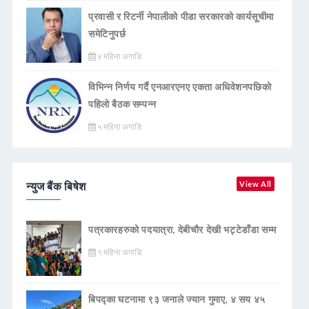
प्रवासी र रिटर्नी नेपालीको पीडा सरकारको कार्यसूचीमा
समेटिनुपर्छ
४ महिना अगाडि
विभिन्न निर्णय गर्दै एनआरएनए एकता अधिवेशनपछिको
पहिलो बैठक सम्पन्न
५ महिना अगाडि
न्युज बैंक बिषेश
View All
पत्रकारहरुको पदयात्रा, देबीचौर देखी भट्टेडाँडा सम्म
१ महिना अगाडि
बिपद्का घटनामा ९३ जनाले ज्यान गुमाए, ४ सय ४५