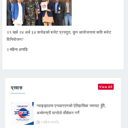
२१ खर्ब २४ अर्ब ३४ करोडको बजेट प्रस्तुत, कुन आयोजनामा कति बजेट
विनियोजन?
२ महिना अगाडि
प्रवास
View All
ग्वाङ्झाउमा एनआरएनको ऐतिहासिक जमघट हुँदै,
अर्थमन्त्री वाग्लेले सँबोधन गर्ने
१ महिना अगाडि