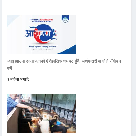
ग्वाङ्झाउमा एनआरएनको ऐतिहासिक जमघट हुँदै, अर्थमन्त्री वाग्लेले सँबोधन
गर्ने
१ महिना अगाडि