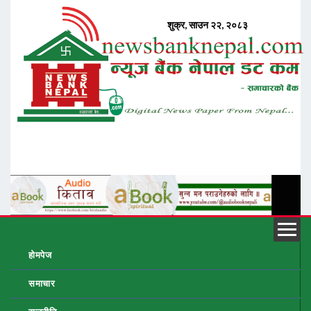
होमपेज
समाचार