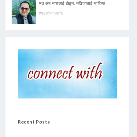
मत अब नारालाई होइन, नतिजालाई चाहिन्छ
७ महिना अगाडि
Recent Posts