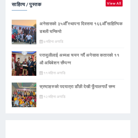
साहित्य / पुस्तक
View All
अनेसासको ३५औँ स्थापना दिवसमा १६६औँ साहित्यिक
डबली घन्कियाे
७ महिना अगाडि
पराजुलीलाई अध्यक्ष चयन गर्दै अनेसास कतारको ११
औ अधिबेशन सँम्पन्न
११ महिना अगाडि
स्रष्टाहरुको पदयात्रा डाँछी देखी फुँयालगाउँ सम्म
१२ महिना अगाडि