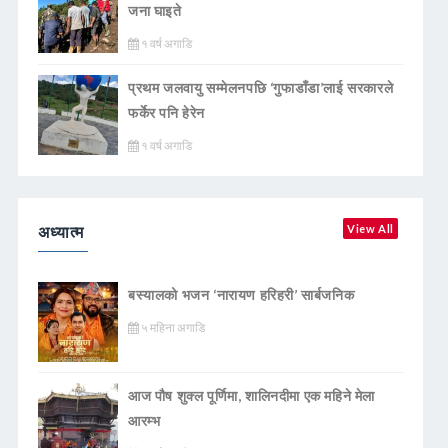
जना घाइते
१ वर्ष अगाडि
प्रथम जलवायु सम्मेलनपछि ‘गुफाडाँडा’लाई सरकारले
फर्केर पनि हेरेन
१ वर्ष अगाडि
अध्यात्म
View All
बस्यालको भजन ‘नारायण हरिहरी’ सार्बजनिक
५ महिना अगाडि
आज पौष शुक्ल पूर्णिमा, शालिनदीमा एक महिने मेला
आरम्भ