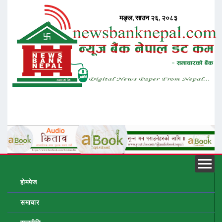
होमपेज
समाचार