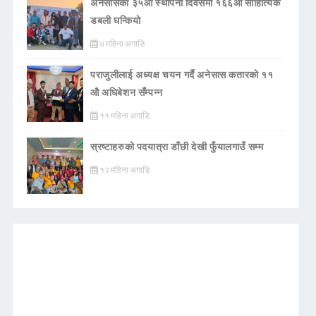
अनेसासको ३५औँ स्थापना दिवसमा १६६औँ साहित्यिक
डबली घन्कियाे
७ महिना अगाडि
पराजुलीलाई अध्यक्ष चयन गर्दै अनेसास कतारको ११
औ अधिबेशन सँम्पन्न
११ महिना अगाडि
स्रष्टाहरुको पदयात्रा डाँछी देखी फुँयालगाउँ सम्म
१२ महिना अगाडि