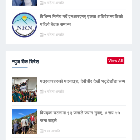
४ महिना अगाडि
विभिन्न निर्णय गर्दै एनआरएनए एकता अधिवेशनपछिको
पहिलो बैठक सम्पन्न
५ महिना अगाडि
न्युज बैंक बिषेश
View All
पत्रकारहरुको पदयात्रा, देबीचौर देखी भट्टेडाँडा सम्म
१ महिना अगाडि
बिपद्का घटनामा ९३ जनाले ज्यान गुमाए, ४ सय ४५
जना घाइते
१ वर्ष अगाडि