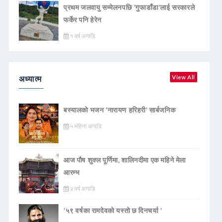
प्रथम जलवायु सम्मेलनपछि ‘गुफाडाँडा’लाई सरकारले
फर्केर पनि हेरेन
१ वर्ष अगाडि
अध्यात्म
View All
बस्यालको भजन ‘नारायण हरिहरी’ सार्बजनिक
५ महिना अगाडि
आज पौष शुक्ल पूर्णिमा, शालिनदीमा एक महिने मेला
आरम्भ
२ वर्ष अगाडि
‘५९ वर्षका रामदेवकाे यस्ताे छ दिनचर्या ’