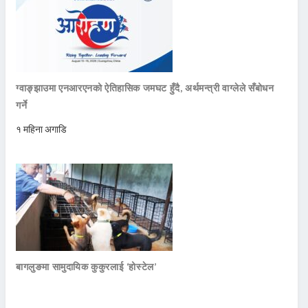
ग्वाङ्झाउमा एनआरएनको ऐतिहासिक जमघट हुँदै, अर्थमन्त्री वाग्लेले सँबोधन
गर्ने
१ महिना अगाडि
बागलुङमा सामुदायिक कुकुरलाई ‘होस्टेल’