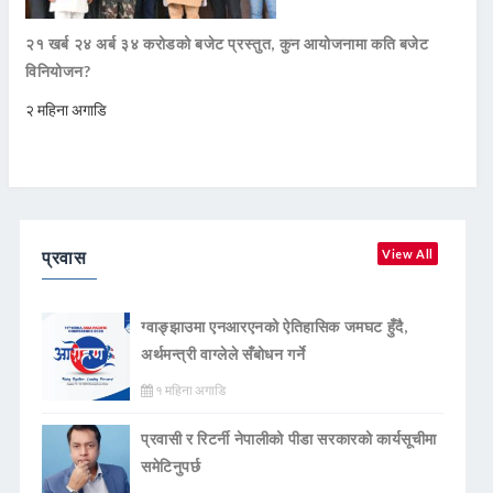
२१ खर्ब २४ अर्ब ३४ करोडको बजेट प्रस्तुत, कुन आयोजनामा कति बजेट
विनियोजन?
२ महिना अगाडि
प्रवास
View All
ग्वाङ्झाउमा एनआरएनको ऐतिहासिक जमघट हुँदै,
अर्थमन्त्री वाग्लेले सँबोधन गर्ने
१ महिना अगाडि
प्रवासी र रिटर्नी नेपालीको पीडा सरकारको कार्यसूचीमा
समेटिनुपर्छ