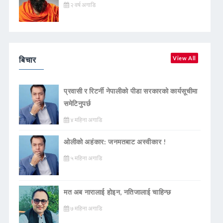
२ वर्ष अगाडि
बिचार
View All
प्रवासी र रिटर्नी नेपालीको पीडा सरकारको कार्यसूचीमा
समेटिनुपर्छ
४ महिना अगाडि
ओलीको अहंकार: जनमतबाट अस्वीकार !
५ महिना अगाडि
मत अब नारालाई होइन, नतिजालाई चाहिन्छ
७ महिना अगाडि