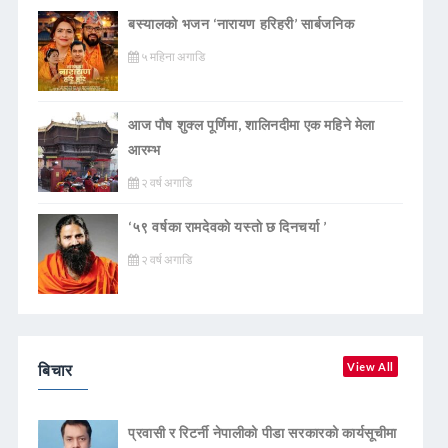
बस्यालको भजन ‘नारायण हरिहरी’ सार्बजनिक
५ महिना अगाडि
आज पौष शुक्ल पूर्णिमा, शालिनदीमा एक महिने मेला
आरम्भ
२ वर्ष अगाडि
‘५९ वर्षका रामदेवकाे यस्ताे छ दिनचर्या ’
२ वर्ष अगाडि
बिचार
View All
प्रवासी र रिटर्नी नेपालीको पीडा सरकारको कार्यसूचीमा