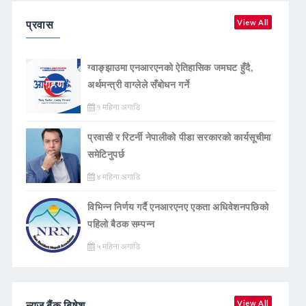
प्रवास
View All
ग्वाङ्झाउमा एनआरएनको ऐतिहासिक जमघट हुँदै,
अर्थमन्त्री वाग्लेले सँबोधन गर्ने
१ महिना अगाडि
प्रवासी र रिटर्नी नेपालीको पीडा सरकारको कार्यसूचीमा
समेटिनुपर्छ
४ महिना अगाडि
विभिन्न निर्णय गर्दै एनआरएनए एकता अधिवेशनपछिको
पहिलो बैठक सम्पन्न
५ महिना अगाडि
न्युज बैंक बिषेश
View All