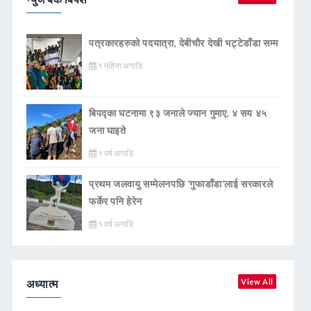
पत्रकारहरुको पदयात्रा, देबीचौर देखी भट्टेडाँडा सम्म
१ महिना अगाडि
बिपद्का घटनामा ९३ जनाले ज्यान गुमाए, ४ सय ४५
जना घाइते
१ वर्ष अगाडि
प्रथम जलवायु सम्मेलनपछि ‘गुफाडाँडा’लाई सरकारले
फर्केर पनि हेरेन
१ वर्ष अगाडि
अध्यात्म
View All