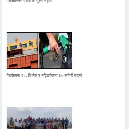
पेट्रोलियम पदार्थको मुल्य घट्यो
पेट्रोलमा २०, डिजेल र मट्टितेलमा ३० रुपैयाँ घटयो