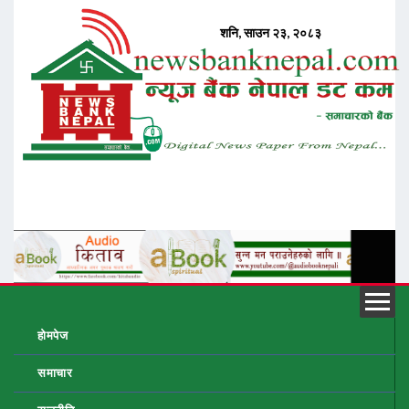
होमपेज
समाचार