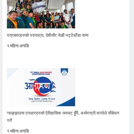
पत्रकारहरुको पदयात्रा, देबीचौर देखी भट्टेडाँडा सम्म
१ महिना अगाडि
ग्वाङ्झाउमा एनआरएनको ऐतिहासिक जमघट हुँदै, अर्थमन्त्री वाग्लेले सँबोधन
गर्ने
१ महिना अगाडि