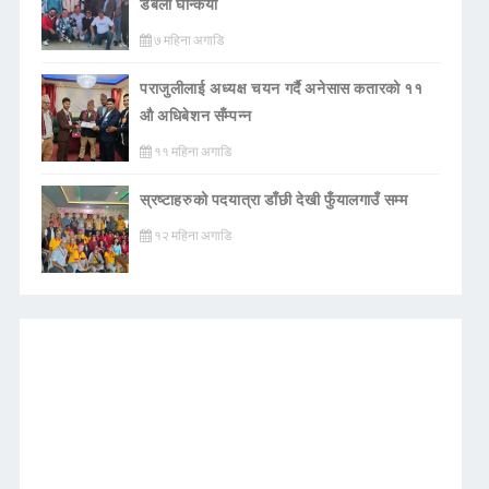
डबली घन्कियाे
७ महिना अगाडि
पराजुलीलाई अध्यक्ष चयन गर्दै अनेसास कतारको ११
औ अधिबेशन सँम्पन्न
११ महिना अगाडि
स्रष्टाहरुको पदयात्रा डाँछी देखी फुँयालगाउँ सम्म
१२ महिना अगाडि