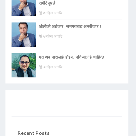
समेटिनुपर्छ
४ महिना अगाडि
ओलीको अहंकार: जनमतबाट अस्वीकार !
५ महिना अगाडि
मत अब नारालाई होइन, नतिजालाई चाहिन्छ
७ महिना अगाडि
Recent Posts