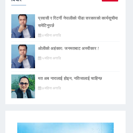
प्रवासी र रिटर्नी नेपालीको पीडा सरकारको कार्यसूचीमा
समेटिनुपर्छ
४ महिना अगाडि
ओलीको अहंकार: जनमतबाट अस्वीकार !
५ महिना अगाडि
मत अब नारालाई होइन, नतिजालाई चाहिन्छ
७ महिना अगाडि