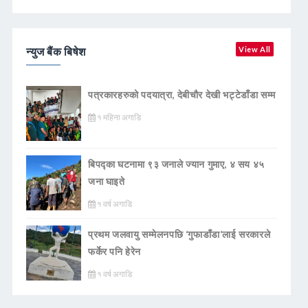
न्युज बैंक बिषेश
View All
पत्रकारहरुको पदयात्रा, देबीचौर देखी भट्टेडाँडा सम्म
१ महिना अगाडि
बिपद्का घटनामा ९३ जनाले ज्यान गुमाए, ४ सय ४५
जना घाइते
१ वर्ष अगाडि
प्रथम जलवायु सम्मेलनपछि ‘गुफाडाँडा’लाई सरकारले
फर्केर पनि हेरेन
१ वर्ष अगाडि