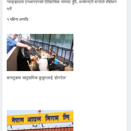
ग्वाङ्झाउमा एनआरएनको ऐतिहासिक जमघट हुँदै, अर्थमन्त्री वाग्लेले सँबोधन
गर्ने
१ महिना अगाडि
बागलुङमा सामुदायिक कुकुरलाई ‘होस्टेल’