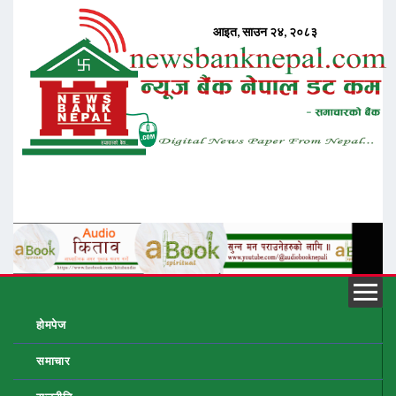
होमपेज
समाचार