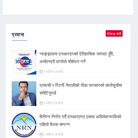
प्रवास
View All
ग्वाङ्झाउमा एनआरएनको ऐतिहासिक जमघट हुँदै,
अर्थमन्त्री वाग्लेले सँबोधन गर्ने
१ महिना अगाडि
प्रवासी र रिटर्नी नेपालीको पीडा सरकारको कार्यसूचीमा
समेटिनुपर्छ
४ महिना अगाडि
विभिन्न निर्णय गर्दै एनआरएनए एकता अधिवेशनपछिको
पहिलो बैठक सम्पन्न
५ महिना अगाडि