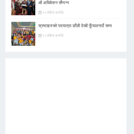
औ अधिबेशन सँम्पन्न
११ महिना अगाडि
स्रष्टाहरुको पदयात्रा डाँछी देखी फुँयालगाउँ सम्म
१२ महिना अगाडि