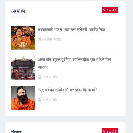
अध्यात्म
View All
बस्यालको भजन ‘नारायण हरिहरी’ सार्बजनिक
५ महिना अगाडि
आज पौष शुक्ल पूर्णिमा, शालिनदीमा एक महिने मेला
आरम्भ
२ वर्ष अगाडि
‘५९ वर्षका रामदेवकाे यस्ताे छ दिनचर्या ’
२ वर्ष अगाडि
बिचार
View All